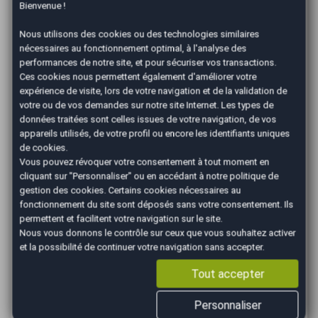
Bienvenue !
tout. Pour cela, votre agence AutoEasy vous garantit
le règlement du prix de vente dans les 24 h après
Nous utilisons des cookies ou des technologies similaires
conclusion de la vente. C’est vous qui choisissez le
nécessaires au fonctionnement optimal, à l'analyse des
mode de paiement qui vous convient : virement
performances de notre site, et pour sécuriser vos transactions.
bancaire ou chèque.
Ces cookies nous permettent également d'améliorer votre
expérience de visite, lors de votre navigation et de la validation de
Comment AutoEasy
votre ou de vos demandes sur notre site Internet. Les types de
données traitées sont celles issues de votre navigation, de vos
détermine le prix ?
appareils utilisés, de votre profil ou encore les identifiants uniques
de cookies.
Pour votre agence AutoEasy à Vannes, la côte Argus
Vous pouvez révoquer votre consentement à tout moment en
sert de base de calcul pour déterminer une valeur
cliquant sur "Personnaliser" ou en accédant à notre
politique de
réelle pour la reprise de votre voiture. Les différentes
gestion des cookies
. Certains cookies nécessaires au
options et caractéristiques de votre véhicule rentrent
fonctionnement du site sont déposés sans votre consentement. Ils
bien sûr également dans le calcul du prix. Si votre
permettent et facilitent votre navigation sur le site.
véhicule nécessite des réparations, les coûts de cette
Nous vous donnons le contrôle sur ceux que vous souhaitez activer
remise en état sont retenus de la valeur Argus. De la
et la possibilité de continuer votre navigation sans accepter.
somme de ces différents postes résultera le prix du
rachat immédiat que votre agent vous propose pour la
Tout accepter
reprise de votre véhicule à Vannes
. Une fois que
vous avez accepté ce montant fixé, votre agence
Personnaliser
finalisera avec vous la partie administrative pour