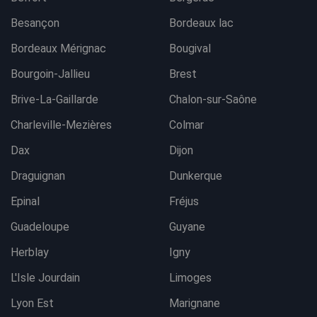
Besançon
Bordeaux lac
Bordeaux Mérignac
Bougival
Bourgoin-Jallieu
Brest
Brive-La-Gaillarde
Chalon-sur-Saône
Charleville-Mezières
Colmar
Dax
Dijon
Draguignan
Dunkerque
Epinal
Fréjus
Guadeloupe
Guyane
Herblay
Igny
L'Isle Jourdain
Limoges
Lyon Est
Marignane