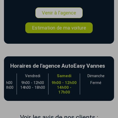
Venir à l'agence
Estimation de ma voiture
Horaires de l'agence AutoEasy Vannes
udi
Vendredi
Samedi
Dimanche
- 12h00
9h00 - 12h00
9h00 - 12h00
Fermé
- 18h00
14h00 - 18h00
14h00 -
17h00
Voir les avis de nos clients :