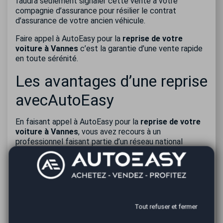
faudra seulement signaler cette vente à votre
compagnie d’assurance pour résilier le contrat
d’assurance de votre ancien véhicule.
Faire appel à AutoEasy pour la
reprise de votre
voiture à Vannes
c’est la garantie d’une vente rapide
en toute sérénité.
Les avantages d’une reprise
avecAutoEasy
En faisant appel à AutoEasy pour la
reprise de votre
voiture à Vannes
, vous avez recours à un
professionnel faisant partie d’un réseau national
d’agences automobile expérimentées et qualifiées. Il
est facile de contacter nos agents et de convenir d’un
rendez-vous afin qu’ils puissent être entièrement à
votre disposition. A toutes les étapes de la vente, ils
sont à votre écoute pour vous vous fournir toutes les
informations et conseils dont vous pourriez avoir
Tout refuser et fermer
besoin. Dans l’objectif que la vente se fasse dans les
meilleures conditions, votre agent attitré s’occupe de