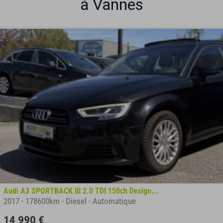
à Vannes
Audi A3 SPORTBACK III 2.0 TDI 150ch Design...
2017
-
178600km
-
Diesel
-
Automatique
14 990 €