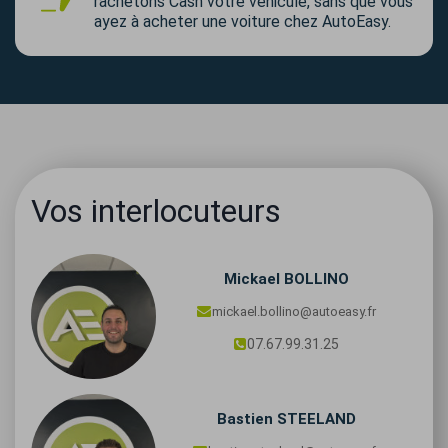
rachetons Cash votre véhicule, sans que vous
ayez à acheter une voiture chez AutoEasy.
Vos interlocuteurs
Mickael
BOLLINO
mickael.bollino@autoeasy.fr
07.67.99.31.25
Bastien
STEELAND