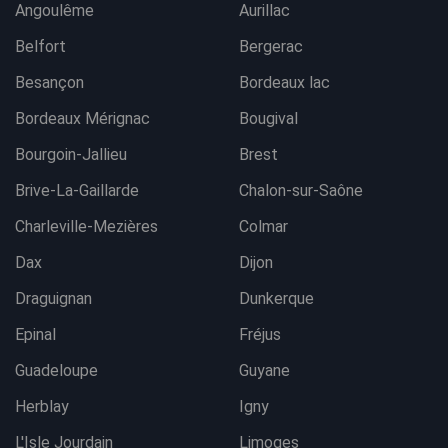
Angoulême
Aurillac
Belfort
Bergerac
Besançon
Bordeaux lac
Bordeaux Mérignac
Bougival
Bourgoin-Jallieu
Brest
Brive-La-Gaillarde
Chalon-sur-Saône
Charleville-Mezières
Colmar
Dax
Dijon
Draguignan
Dunkerque
Epinal
Fréjus
Guadeloupe
Guyane
Herblay
Igny
L'Isle Jourdain
Limoges