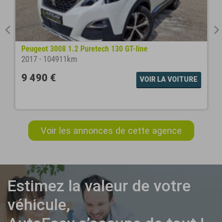
Peugeot 3008 1.2 Puretech 130 GT-line
2017
-
104911km
9 490 €
VOIR LA VOITURE
Voir les annonces de cette agence
Estimez la valeur de votre
véhicule,