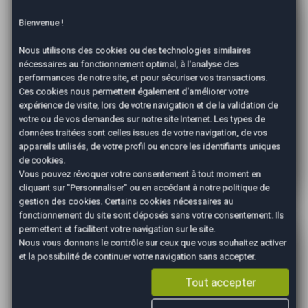
Bienvenue !
Nous utilisons des cookies ou des technologies similaires
nécessaires au fonctionnement optimal, à l'analyse des
performances de notre site, et pour sécuriser vos transactions.
Ces cookies nous permettent également d'améliorer votre
expérience de visite, lors de votre navigation et de la validation de
Expertise
votre ou de vos demandes sur notre site Internet. Les types de
données traitées sont celles issues de votre navigation, de vos
Un de nos conseillers vous contacte pour
appareils utilisés, de votre profil ou encore les identifiants uniques
convenir d'un rendez-vous rapide afin
de cookies.
d'expertiser votre véhicule.
Vous pouvez révoquer votre consentement à tout moment en
cliquant sur "Personnaliser" ou en accédant à notre
politique de
gestion des cookies
. Certains cookies nécessaires au
fonctionnement du site sont déposés sans votre consentement. Ils
permettent et facilitent votre navigation sur le site.
Nous vous donnons le contrôle sur ceux que vous souhaitez activer
et la possibilité de continuer votre navigation sans accepter.
Tout accepter