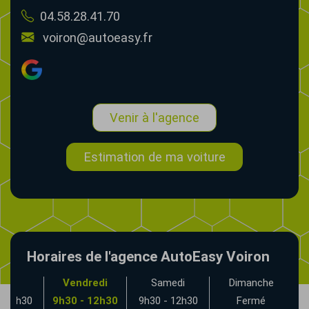
04.58.28.41.70
voiron@autoeasy.fr
Venir à l'agence
Estimation de ma voiture
Horaires de l'agence AutoEasy Voiron
udi
Vendredi
Samedi
Dimanche
- 12h30
9h30 - 12h30
9h30 - 12h30
Fermé