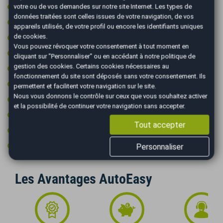
Régulateur de vitesse adaptatif
votre ou de vos demandes sur notre site Internet. Les types de
données traitées sont celles issues de votre navigation, de vos
Rétroviseurs électriques
appareils utilisés, de votre profil ou encore les identifiants uniques
Sièges chauffants
de cookies.
Vous pouvez révoquer votre consentement à tout moment en
Sièges électriques
cliquant sur "Personnaliser" ou en accédant à notre
politique de
gestion des cookies
. Certains cookies nécessaires au
Start & Stop
fonctionnement du site sont déposés sans votre consentement. Ils
Système de détection d'obstacles
permettent et facilitent votre navigation sur le site.
Nous vous donnons le contrôle sur ceux que vous souhaitez activer
Type Essieu 4x2
et la possibilité de continuer votre navigation sans accepter.
Vitres surteintées
Tout accepter
Volant cuir
Volant multifonctions
Personnaliser
Les Avantages AutoEasy