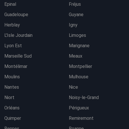
Epinal
Fréjus
Guadeloupe
Guyane
Herblay
Igny
L'Isle Jourdain
Limoges
Lyon Est
Marignane
Marseille Sud
Meaux
Montélimar
Montpellier
Moulins
Mulhouse
Nantes
Nice
Niort
Noisy-le-Grand
Orléans
Périgueux
Quimper
Remiremont
Rennes
Roanne