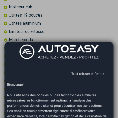
Intérieur cuir
Jantes 19 pouces
Jantes aluminium
Limiteur de vitesse
Marchepieds
Ordinateur de bord
Pack cuir
Pack éclairage ambiance
Prise 12v
Tout refuser et fermer
Prise audio USB
Bienvenue !
Radar arrière de détection d'obstacles
Nous utilisons des cookies ou des technologies similaires
Radar avant de détection d'obstacles
nécessaires au fonctionnement optimal, à l'analyse des
Reconnaissance des panneaux de signalisation
performances de notre site, et pour sécuriser vos transactions.
Ces cookies nous permettent également d'améliorer votre
Régulateur de vitesse
expérience de visite, lors de votre navigation et de la validation de