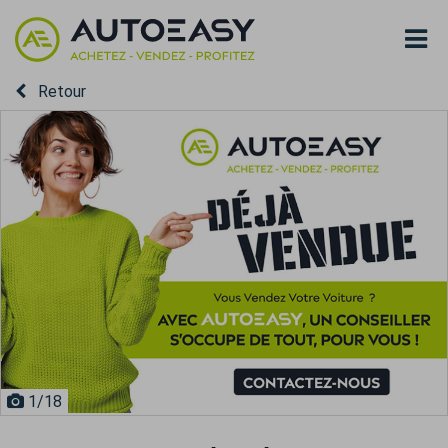
Retour
1
/18