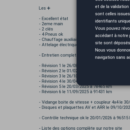
et de la validatio
Les ➕
sont celles issues
- Excellent état
identifiants uniqu
- 2eme main
Vous pouvez révoq
- 2 clés
- 4 Pneus ok
accédant à notre
- Chauffage auxiliaire WEBASTO
site sont déposés 
- Attelage électrique d'origine CUPRA
Nous vous donnons 
- Entretien complet CUPRA avec historique
navigation sans a
- Révision 1 le 26/08/2022 à 16946 km
- Révision 2 le 01/02/2023 à 30131 km
- Révision 3 le 26/10/2023 à 48831 km
- Révision 4 le 30/04/2024 à 60324 km
- Révision 5 le 20/03/2025 à 78465 km
- Révision 6 le 11/09/2025 à 91431 km
- Vidange boite de vitesse + coupleur 4x4 le 3
- Disques et plaquettes AV et ARR le 09/10/20
- Contrôle technique ok le 20/01/2026 à 96515
- Liste des options complète sur notre site