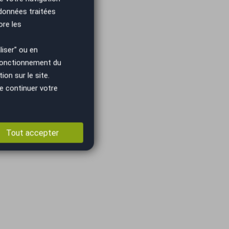
 données traitées
ore les
iser" ou en
 fonctionnement du
on sur le site.
e continuer votre
Tout accepter