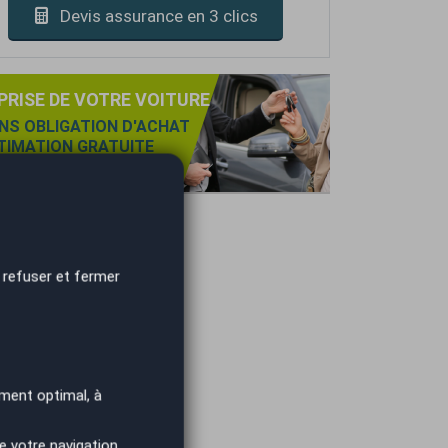
Devis assurance en 3 clics
PRISE DE VOTRE VOITURE
NS OBLIGATION D'ACHAT
TIMATION GRATUITE
IEMENT IMMÉDIAT.
 refuser et fermer
ment optimal, à
e votre navigation