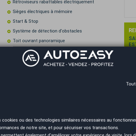
Rétroviseurs rabattables électriquement
Sièges électriques à mémoire
Start & Stop
RE
Système de détection d'obstacles
SA
Toit ouvrant panoramique
ES
PA
Vitres surteintées
Volant cuir
Volant sport
Tout
res
 Montpellier✨
US
s cookies ou des technologies similaires nécessaires au fonctionne
ormances de notre site, et pour sécuriser vos transactions.
ellence Plus ( Assimilé constructeur ) a partir de
permettent également d'améliorer votre expérience de visite, lors d