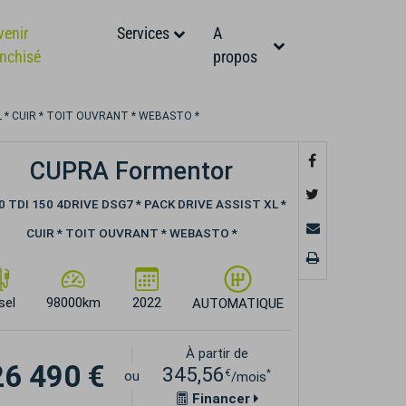
venir
Services
A
anchisé
propos
XL * CUIR * TOIT OUVRANT * WEBASTO *
CUPRA Formentor
.0 TDI 150 4DRIVE DSG7 * PACK DRIVE ASSIST XL *
CUIR * TOIT OUVRANT * WEBASTO *
sel
98000km
2022
AUTOMATIQUE
À partir de
26 490 €
345,56
€
*
ou
/mois
Financer