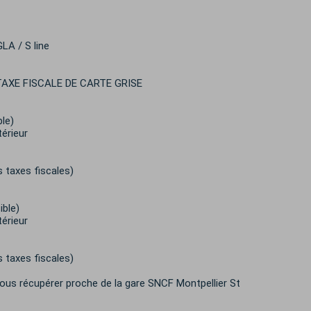
LA / S line
TAXE FISCALE DE CARTE GRISE
le)
térieur
s taxes fiscales)
ible)
térieur
s taxes fiscales)
us récupérer proche de la gare SNCF Montpellier St