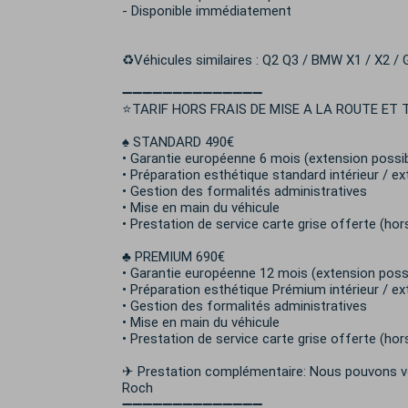
- Disponible immédiatement
♻️Véhicules similaires : Q2 Q3 / BMW X1 / X2 / G
➖➖➖➖➖➖➖➖➖➖➖➖➖➖
⭐TARIF HORS FRAIS DE MISE A LA ROUTE ET 
♠️ STANDARD 490€
• Garantie européenne 6 mois (extension possib
• Préparation esthétique standard intérieur / ex
• Gestion des formalités administratives
• Mise en main du véhicule
• Prestation de service carte grise offerte (hor
♣️ PREMIUM 690€
• Garantie européenne 12 mois (extension poss
• Préparation esthétique Prémium intérieur / ex
• Gestion des formalités administratives
• Mise en main du véhicule
• Prestation de service carte grise offerte (hor
✈ Prestation complémentaire: Nous pouvons vo
Roch
➖➖➖➖➖➖➖➖➖➖➖➖➖➖