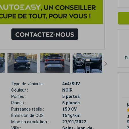
Fi
Type de véhicule :
4x4/SUV
Couleur :
NOIR
Portes :
5 portes
Places :
5 places
N
Puissance réelle :
150 CV
Émission de CO2 :
154g/km
J
S
Mise en circulation :
27/01/2022
p
Ville :
Saint-Jean-de-