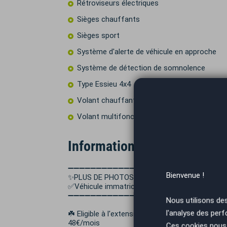
Rétroviseurs électriques
Sièges chauffants
Sièges sport
Système d'alerte de véhicule en approche
Système de détection de somnolence
Type Essieu 4x4
Volant chauffant
Volant multifonctions
Informations complémentai
➖➖➖➖➖➖➖➖➖➖➖➖➖➖
Bienvenue !
✨PLUS DE PHOTOS SUR NOTRE SITE AUTOEASY
✅Véhicule immatriculé en France PAS DE MAL
➖➖➖➖➖➖➖➖➖➖➖➖➖➖
Nous utilisons de
l'analyse des perf
☘️ Eligible à l'extension de garantie Opteven Exc
48€/mois
Ces cookies nous 