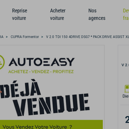
Reprise
Acheter
Nos
De
voiture
voiture
agences
fr
RA
CUPRA Formentor
V 2.0 TDI 150 4DRIVE DSG7 * PACK DRIVE ASSIST 
V 2
Die