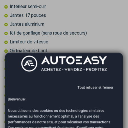
Intérieur semi-cuir
Jantes 17 pouces
Jantes aluminium
Kit de gonflage (sans roue de secours)
Limiteur de vitesse
Ordinateur de bord
Ouverture du coffre électrique
Palettes au volant
Peinture integrale
Radar arrière de détection d'obstacles
Tout refuser et fermer
Régulateur de vitesse
Bienvenue !
Retroviseur intérieur électrochrome
Nous utilisons des cookies ou des technologies similaires
Rétroviseurs électriques
nécessaires au fonctionnement optimal, à l'analyse des
Rétroviseurs rabattables électriquement
performances de notre site, et pour sécuriser vos transactions.
Ces cookies nous permettent également d'améliorer votre