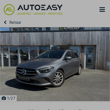
Retour
1
/27