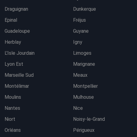
Draguignan
Dunkerque
Epinal
Fréjus
Guadeloupe
Guyane
Herblay
Igny
L'Isle Jourdain
Limoges
Lyon Est
Marignane
Marseille Sud
Meaux
Montélimar
Montpellier
Moulins
Mulhouse
Nantes
Nice
Niort
Noisy-le-Grand
Orléans
Périgueux