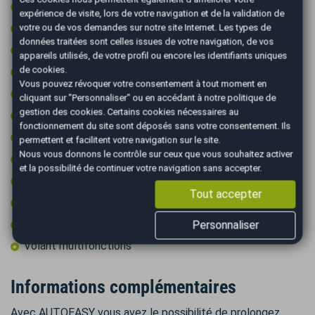
Sièges chauffants
expérience de visite, lors de votre navigation et de la validation de
Start & Stop
votre ou de vos demandes sur notre site Internet. Les types de
données traitées sont celles issues de votre navigation, de vos
Système d'alerte de véhicule en approche
appareils utilisés, de votre profil ou encore les identifiants uniques
de cookies.
Toit ouvrant
Vous pouvez révoquer votre consentement à tout moment en
Toit ouvrant électrique
cliquant sur "Personnaliser" ou en accédant à notre
politique de
gestion des cookies
. Certains cookies nécessaires au
Toit ouvrant électrique en verre
fonctionnement du site sont déposés sans votre consentement. Ils
Toit ouvrant panoramique
permettent et facilitent votre navigation sur le site.
Nous vous donnons le contrôle sur ceux que vous souhaitez activer
Toit panoramique
et la possibilité de continuer votre navigation sans accepter.
Type Essieu 4x2
Tout accepter
Vitres surteintées
Volant cuir
Personnaliser
Volant multifonctions
Informations complémentaires
Avec AUTOEASY vous avez le possibilité de prolongez