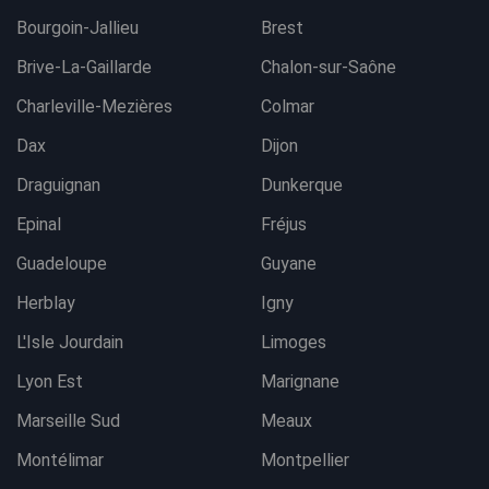
Bourgoin-Jallieu
Brest
Brive-La-Gaillarde
Chalon-sur-Saône
Charleville-Mezières
Colmar
Dax
Dijon
Draguignan
Dunkerque
Epinal
Fréjus
Guadeloupe
Guyane
Herblay
Igny
L'Isle Jourdain
Limoges
Lyon Est
Marignane
Marseille Sud
Meaux
Montélimar
Montpellier