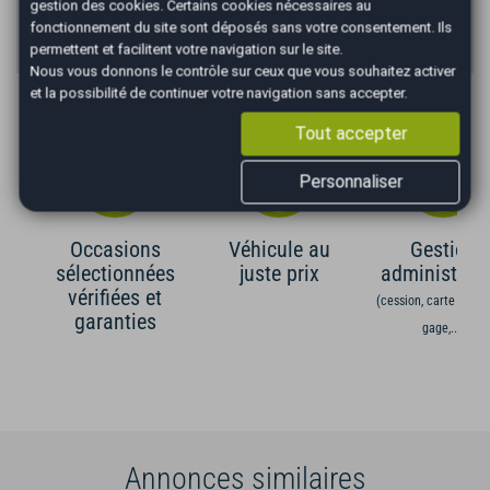
gestion des cookies
. Certains cookies nécessaires au
dispositions de l'article L331.-4 du code de la consommation.
fonctionnement du site sont déposés sans votre consentement. Ils
Crédit sans assurance. Voir conditions en agence.
permettent et facilitent votre navigation sur le site.
Nous vous donnons le contrôle sur ceux que vous souhaitez activer
et la possibilité de continuer votre navigation sans accepter.
Les Avantages AutoEasy
Tout accepter
Personnaliser
Occasions
Véhicule au
Gestion
sélectionnées
juste prix
administrati
vérifiées et
(cession, carte grise,
garanties
gage,...)
Annonces similaires