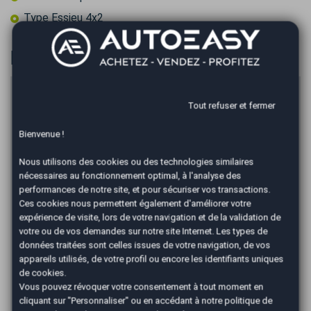
Type Essieu 4x2
Financer
Prix du véhicule
Tout refuser et fermer
€
Bienvenue !
Apport en €
€
Nous utilisons des cookies ou des technologies similaires
nécessaires au fonctionnement optimal, à l'analyse des
Durée
performances de notre site, et pour sécuriser vos transactions.
Ces cookies nous permettent également d'améliorer votre
expérience de visite, lors de votre navigation et de la validation de
*
votre ou de vos demandes sur notre site Internet. Les types de
Mensualité :
165,54
€/mois
données traitées sont celles issues de votre navigation, de vos
Recevoir la simulation
appareils utilisés, de votre profil ou encore les identifiants uniques
de cookies.
Vous pouvez révoquer votre consentement à tout moment en
*Un crédit vous engage et doit être remboursé. Vérifiez vos
capacités de remboursement avant de vous engager. Informations
cliquant sur "Personnaliser" ou en accédant à notre
politique de
données à titre indicatif et non contractuelles. Afin de respecter les