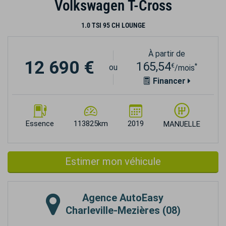
Volkswagen T-Cross
1.0 TSI 95 CH LOUNGE
À partir de
12 690 €
165,54
€
*
ou
/mois
Financer
Essence
113825km
2019
MANUELLE
Estimer mon véhicule
Agence
AutoEasy
Charleville-Mezières (08)