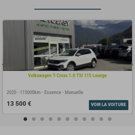
Volkswagen T-Cross 1.0 TSI 115 Lounge
2020
-
115000km
-
Essence
-
Manuelle
13 500 €
VOIR LA VOITURE