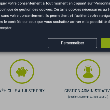
uer votre consentement à tout moment en cliquant sur "Personnal
Recevoir la simulation
politique de gestion des cookies
. Certains cookies nécessaires au
sans votre consentement. Ils permettent et facilitent votre navigati
ifiez vos capacités de remboursement avant de vous engager.
le contrôle sur ceux que vous souhaitez activer et la possibilité d
elles. Afin de respecter les dispositions de l'article L331.-4 du
 conditions en agence.
ccepter.
Personnaliser
VÉHICULE AU JUSTE PRIX
GESTION ADMINISTRATIV
(cession, carte grise, non gage,...)