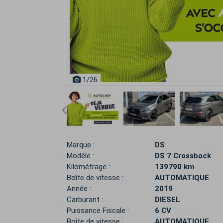
1
/26
Marque :
DS
Modèle :
DS 7 Crossback
Kilométrage :
139790 km
Boîte de vitesse :
AUTOMATIQUE
Année :
2019
Carburant :
DIESEL
Puissance Fiscale :
6 CV
Boîte de vitesse :
AUTOMATIQUE