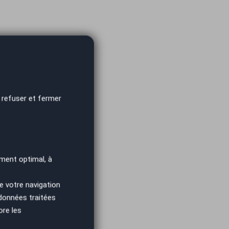
 refuser et fermer
ment optimal, à
e votre navigation
 données traitées
ore les