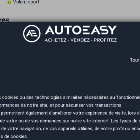
Volant sport
res
s ! N'hésitez pas à vérifier auprès de votre conseiller
re carte grise.
arte grise.
Tout
 Saint-Exupéry ou à la station de métro Laurent-
s cookies ou des technologies similaires nécessaires au fonctionne
ormances de notre site, et pour sécuriser vos transactions.
permettent également d'améliorer votre expérience de visite, lors d
n de votre ou de vos demandes sur notre site Internet. Les types de
 €
Durée
 de votre navigation, de vos appareils utilisés, de votre profil ou enc
€
es de cookies.