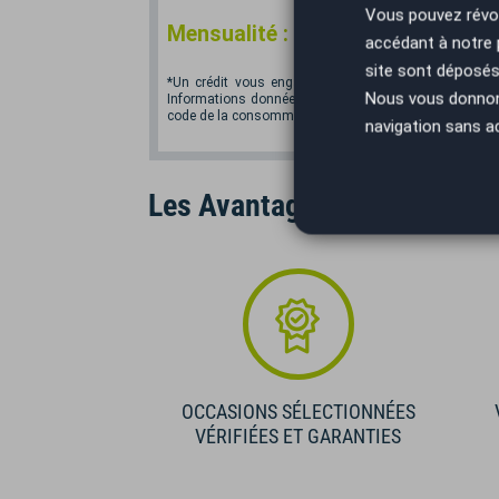
Vous pouvez révoq
*
Mensualité :
185,73
€/mois
accédant à notre
site sont déposés 
*Un crédit vous engage et doit être remboursé. Vér
Nous vous donnons 
Informations données à titre indicatif et non contractu
code de la consommation. Crédit sans assurance. Voir
navigation sans a
Les Avantages AutoEasy
OCCASIONS SÉLECTIONNÉES
VÉRIFIÉES ET GARANTIES