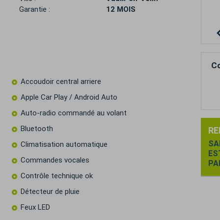
p
Garantie :
12 MOIS
Co
Accoudoir central arriere
Apple Car Play / Android Auto
Auto-radio commandé au volant
Bluetooth
RE
SA
Climatisation automatique
ES
Commandes vocales
PA
Contrôle technique ok
Détecteur de pluie
Feux LED