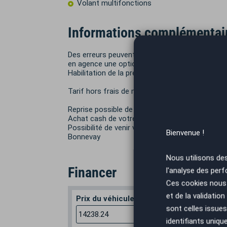
Volant multifonctions
Informations complémentai
Des erreurs peuvent se glisser dans nos annonce
en agence une option spécifique.
Habilitation de la préfecture pour effectuer vot
Tarif hors frais de mise à la route de 490 € et c
Reprise possible de votre véhicule.
Achat cash de votre véhicule.
Possibilité de venir vous chercher à la gare de
Bienvenue !
Bonnevay
Nous utilisons de
Financer
l'analyse des perf
Ces cookies nous 
et de la validatio
Prix du véhicule
Apport en
sont celles issues
€
identifiants uniqu