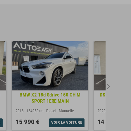
i
BMW X2 18d Sdrive 150 CH M
DS DS 7 Crossb
SPORT 1ERE MAIN
S&S 18
2018
-
164950km
-
Diesel
-
Manuelle
2020
-
199000km
-
D
15 990 €
14 990 €
E
VOIR LA VOITURE