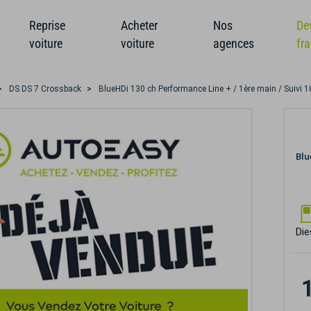
Reprise
Acheter
Nos
De
voiture
voiture
agences
fr
DS DS 7 Crossback
BlueHDi 130 ch Performance Line + / 1ère main / Suivi 1
Blu
Die