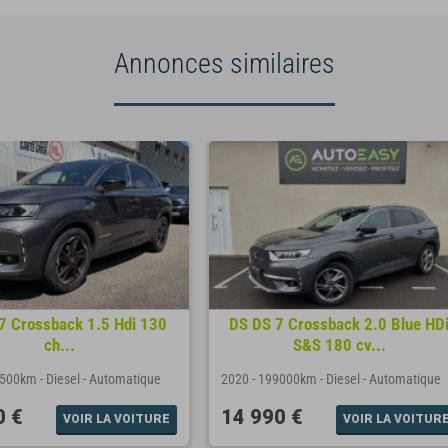
Annonces similaires
7 Crossback 1.5 Hdi 130
DS DS 7 Crossback 2.0 Blue HD
ch...
S&S 180 cv...
8500km
-
Diesel
-
Automatique
2020
-
199000km
-
Diesel
-
Automatique
0 €
14 990 €
VOIR LA VOITURE
VOIR LA VOITUR