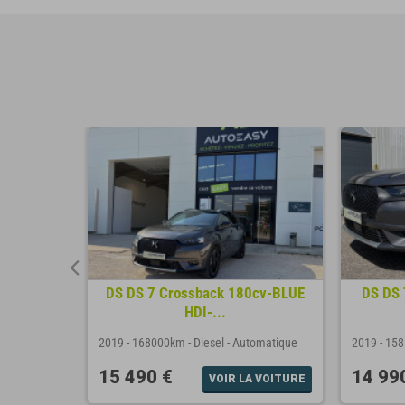
0 d 16V
DS DS 7 Crossback 180cv-BLUE
DS DS 
IVE
HDI-...
omatique
2019
-
168000km
-
Diesel
-
Automatique
2019
-
15
15 490 €
14 99
A VOITURE
VOIR LA VOITURE