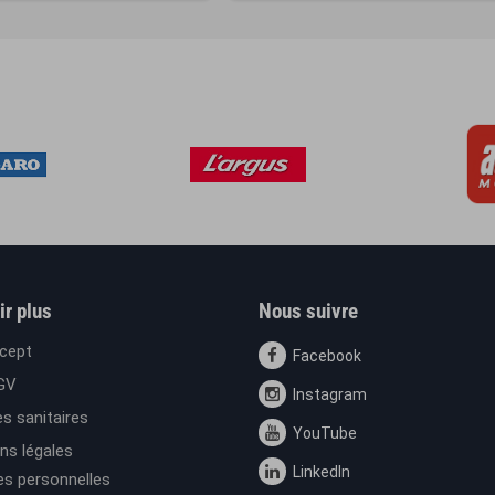
ir plus
Nous suivre
cept
Facebook
GV
Instagram
s sanitaires
YouTube
ns légales
LinkedIn
s personnelles