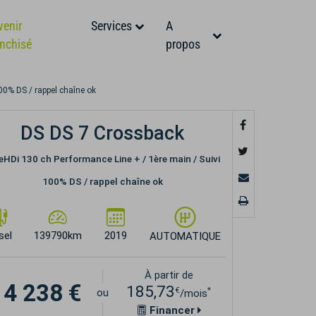
venir
Services
A
anchisé
propos
00% DS / rappel chaîne ok
DS DS 7 Crossback
eHDi 130 ch Performance Line + / 1ère main / Suivi
100% DS / rappel chaîne ok
sel
139790km
2019
AUTOMATIQUE
À partir de
14 238 €
185,73
€
*
ou
/mois
Financer