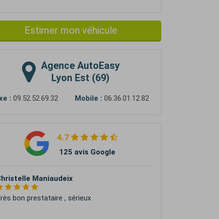
Estimer mon véhicule
Agence
AutoEasy
Lyon Est (69)
xe :
09.52.52.69.32
Mobile :
06.36.01.12.82
4.7
125 avis Google
aetan Stevenin
rès satisfait de mon expérience avec Auto
asy. La vente de ma voiture a été simple et
arfaitement gérée du début à la fin. Équipe