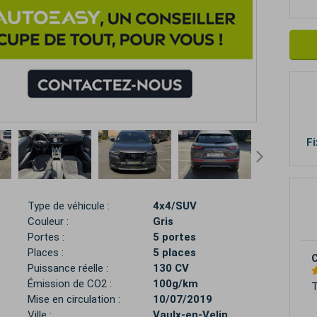
Fi
Type de véhicule :
4x4/SUV
Couleur :
Gris
Portes :
5 portes
Places :
5 places
G
Puissance réelle :
130 CV
Émission de CO2 :
100g/km
T
E
Mise en circulation :
10/07/2019
p
Ville :
Vaulx-en-Velin