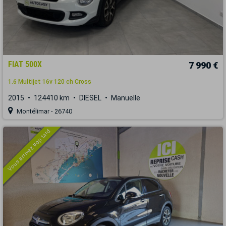
FIAT 500X
7 990 €
1.6 Multijet 16v 120 ch Cross
2015
124410 km
DIESEL
Manuelle
Montélimar - 26740
Vous arrivez trop tard