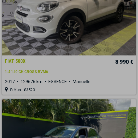
FIAT 500X
8 990 €
1.4 140 CH CROSS BVM6
2017
129676 km
ESSENCE
Manuelle
Fréjus - 83520