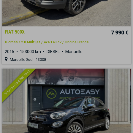
FIAT 500X
7 990 €
X-cross / 2.0 Multijet / 4x4 140 cv / Origine France
2015
153000 km
DIESEL
Manuelle
Marseille Sud - 13008
Vous arrivez trop tard