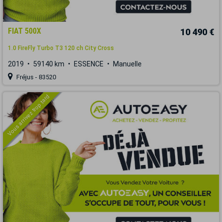
FIAT 500X
10 490 €
1.0 FireFly Turbo T3 120 ch City Cross
2019
59140 km
ESSENCE
Manuelle
Fréjus - 83520
Vous arrivez trop tard