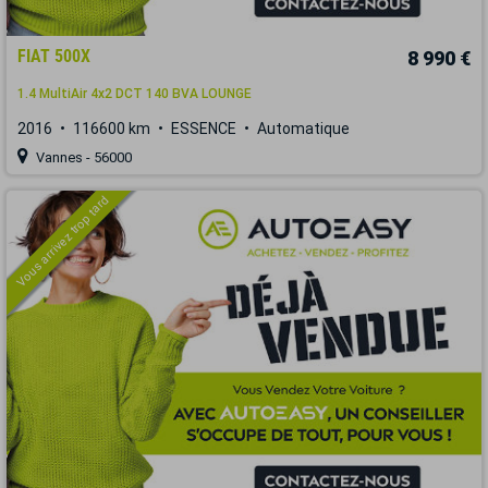
FIAT 500X
8 990 €
1.4 MultiAir 4x2 DCT 140 BVA LOUNGE
2016
116600 km
ESSENCE
Automatique
Vannes - 56000
Vous arrivez trop tard