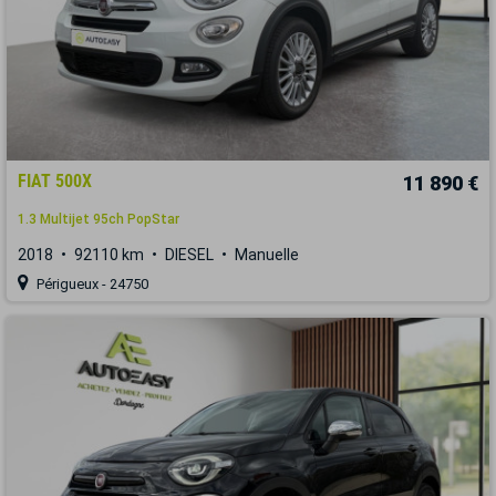
FIAT 500X
11 890 €
1.3 Multijet 95ch PopStar
2018
92110 km
DIESEL
Manuelle
Périgueux - 24750