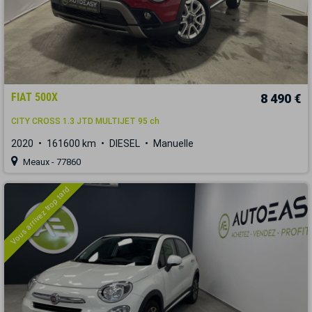
FIAT 500X
8 490 €
CITY CROSS 1.3 JTD MULTIJET 95 ch
2020
161600 km
DIESEL
Manuelle
Meaux - 77860
Vous arrivez trop tard