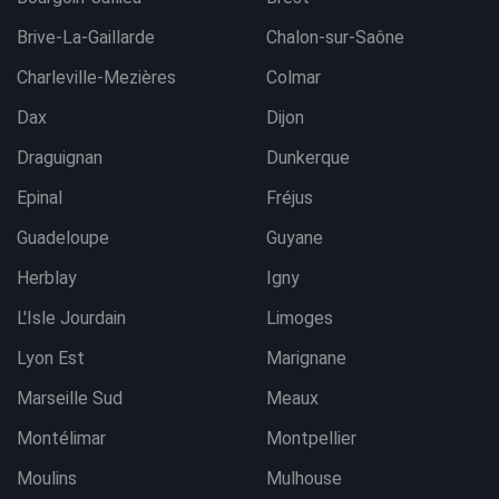
Brive-La-Gaillarde
Chalon-sur-Saône
Charleville-Mezières
Colmar
Dax
Dijon
Draguignan
Dunkerque
Epinal
Fréjus
Guadeloupe
Guyane
Herblay
Igny
L'Isle Jourdain
Limoges
Lyon Est
Marignane
Marseille Sud
Meaux
Montélimar
Montpellier
Moulins
Mulhouse