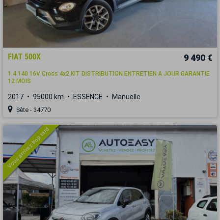
FIAT 500X
9 490 €
1.4 140 16V Cross 4x2 KIT DISTRIBUTION ENTRETIEN A JOUR GARANTIE
12 MOIS
2017
95000 km
ESSENCE
Manuelle
Sète - 34770
Vous arrivez trop tard