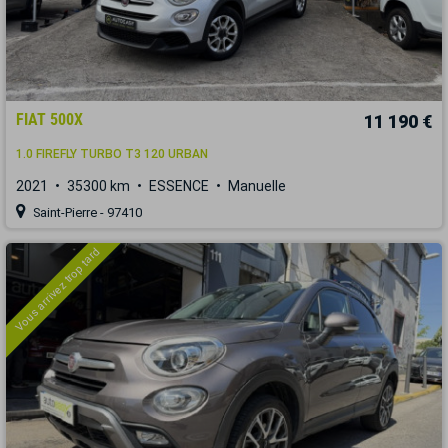
FIAT 500X
11 190 €
1.0 FIREFLY TURBO T3 120 URBAN
2021
35300 km
ESSENCE
Manuelle
Saint-Pierre - 97410
Vous arrivez trop tard