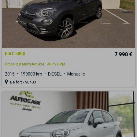
FIAT 500X
7 990 €
Cross 2.0 MultiJet 4x4 140 cv BVM
2015
199000 km
DIESEL
Manuelle
Belfort - 90400