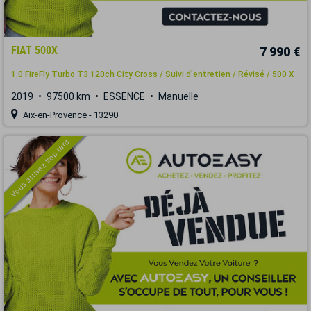
FIAT 500X
7 990 €
1.0 FireFly Turbo T3 120ch City Cross / Suivi d'entretien / Révisé / 500 X
2019
97500 km
ESSENCE
Manuelle
Aix-en-Provence - 13290
Vous arrivez trop tard