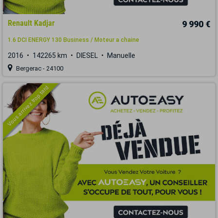
Renault Kadjar
9 990 €
1.6 DCI ENERGY 130 Business / Moteur a chaine
2016
142265 km
DIESEL
Manuelle
Bergerac - 24100
Vous arrivez trop tard