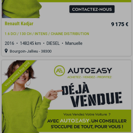
Renault Kadjar
9 175 €
1.6 DCI / 130 CH / INTENS / CHAINE DISTRIBUTION
2016
148245 km
DIESEL
Manuelle
Bourgoin-Jallieu - 38300
Vous arrivez trop tard