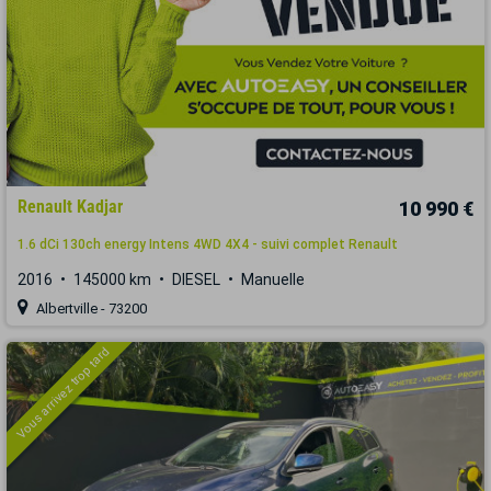
Renault Kadjar
10 990 €
1.6 dCi 130ch energy Intens 4WD 4X4 - suivi complet Renault
2016
145000 km
DIESEL
Manuelle
Albertville - 73200
Vous arrivez trop tard