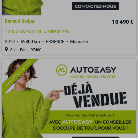
Renault Kadjar
10 490 €
1.2 Tce 16V FWD 131 cv ENERGY ZEN
2019
69800 km
ESSENCE
Manuelle
Saint-Paul - 97460
Vous arrivez trop tard