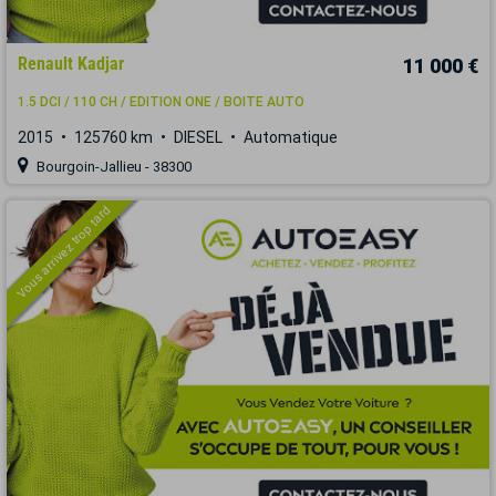
Renault Kadjar
11 000 €
1.5 DCI / 110 CH / EDITION ONE / BOITE AUTO
2015
125760 km
DIESEL
Automatique
Bourgoin-Jallieu - 38300
Vous arrivez trop tard