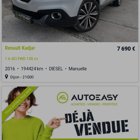
Renault Kadjar
7 690 €
1.6 dCi FWD 130 cv
2016
194424 km
DIESEL
Manuelle
Dijon - 21000
Vous arrivez trop tard