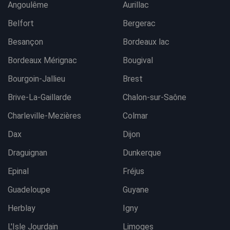
Angoulême
Aurillac
Belfort
Bergerac
Besançon
Bordeaux lac
Bordeaux Mérignac
Bougival
Bourgoin-Jallieu
Brest
Brive-La-Gaillarde
Chalon-sur-Saône
Charleville-Mezières
Colmar
Dax
Dijon
Draguignan
Dunkerque
Epinal
Fréjus
Guadeloupe
Guyane
Herblay
Igny
L'Isle Jourdain
Limoges