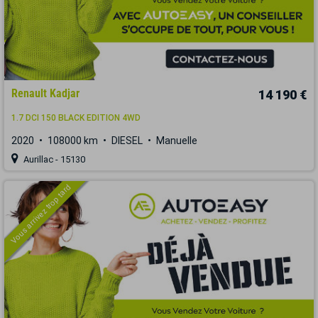
Renault Kadjar
14 190 €
1.7 DCI 150 BLACK EDITION 4WD
2020
108000 km
DIESEL
Manuelle
Aurillac - 15130
Vous arrivez trop tard