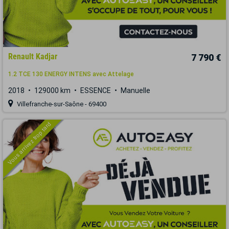
Renault Kadjar
7 790 €
1.2 TCE 130 ENERGY INTENS avec Attelage
2018
129000 km
ESSENCE
Manuelle
Villefranche-sur-Saône - 69400
Vous arrivez trop tard