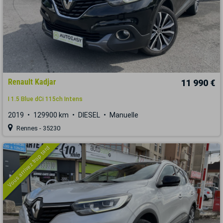
Renault Kadjar
11 990 €
I 1.5 Blue dCi 115ch Intens
2019
129900 km
DIESEL
Manuelle
Rennes - 35230
Vous arrivez trop tard