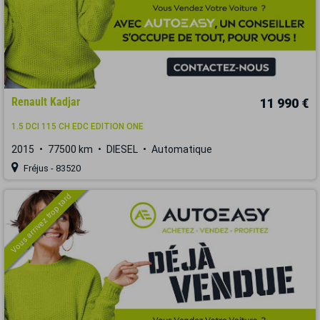
Renault Kadjar
11 990 €
1.5 DCI 115 CH EDC EDITION ONE
2015
77500 km
DIESEL
Automatique
Fréjus - 83520
Vous arrivez trop tard