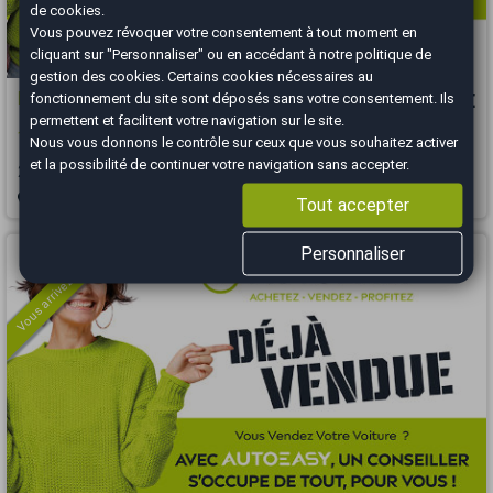
de cookies.
Vous pouvez révoquer votre consentement à tout moment en
cliquant sur "Personnaliser" ou en accédant à notre
politique de
gestion des cookies
. Certains cookies nécessaires au
Renault Kadjar
fonctionnement du site sont déposés sans votre consentement. Ils
11 480 €
permettent et facilitent votre navigation sur le site.
1.6 dCi 130 ch Intens Entretien suivi et disponible
Nous vous donnons le contrôle sur ceux que vous souhaitez activer
et la possibilité de continuer votre navigation sans accepter.
2015
85231 km
DIESEL
Manuelle
Brest - 29850
Tout accepter
Vous arrivez trop tard
Personnaliser