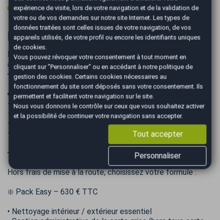
Vitres surteintées
expérience de visite, lors de votre navigation et de la validation de
votre ou de vos demandes sur notre site Internet. Les types de
données traitées sont celles issues de votre navigation, de vos
Informations complémentaires
appareils utilisés, de votre profil ou encore les identifiants uniques
de cookies.
Des erreurs ce sont peut-être glissées dans l'annonce,
Vous pouvez révoquer votre consentement à tout moment en
appelez nous pour vérifier la liste des options
cliquant sur "Personnaliser" ou en accédant à notre
politique de
➖➖➖➖➖➖➖➖➖➖➖➖➖➖➖➖➖➖➖➖➖➖➖➖➖➖➖➖➖
gestion des cookies
. Certains cookies nécessaires au
fonctionnement du site sont déposés sans votre consentement. Ils
➡️ Ce qu’il faut savoir sur ce véhicule :
permettent et facilitent votre navigation sur le site.
- très propre niveau carrosserie
Nous vous donnons le contrôle sur ceux que vous souhaitez activer
- pneus en excellent état
et la possibilité de continuer votre navigation sans accepter.
- distribution faite en 2022 (facture pièces)
- entretiens suivis
Tout accepter
➖➖➖➖➖➖➖➖➖➖➖➖➖➖➖➖➖➖➖➖➖➖➖➖➖➖➖➖➖
Personnaliser
Hors frais de mise à la route, choisissez votre formule :
❇️ Pack Easy – 630 € TTC
• Nettoyage intérieur / extérieur essentiel