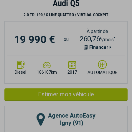
Audi Q5
2.0 TDI 190 / S LINE QUATTRO / VIRTUAL COCKPIT
À partir de
19 990 €
260,76
€
*
ou
/mois
Financer
Diesel
186107km
2017
AUTOMATIQUE
Estimer mon véhicule
Agence
AutoEasy
Igny (91)