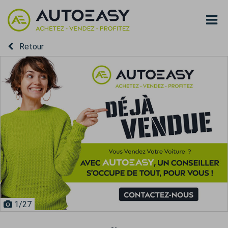
Retour
1
/27