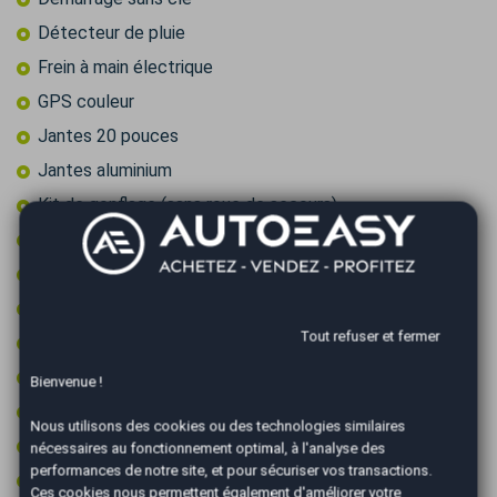
Détecteur de pluie
Frein à main électrique
GPS couleur
Jantes 20 pouces
Jantes aluminium
Kit de gonflage (sans roue de secours)
Ouverture du coffre électrique
Projecteurs xénon
Radar arrière de détection d'obstacles
Tout refuser et fermer
Radar avant de détection d'obstacles
Régulateur de vitesse
Bienvenue !
Rétroviseurs électriques
Nous utilisons des cookies ou des technologies similaires
Start & Stop
nécessaires au fonctionnement optimal, à l'analyse des
performances de notre site, et pour sécuriser vos transactions.
Type Essieu 4x4
Ces cookies nous permettent également d'améliorer votre