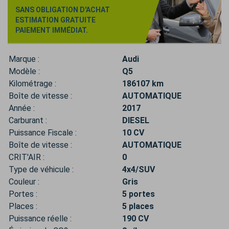
SANS OBLIGATION D'ACHAT
ESTIMATION GRATUITE
PAIEMENT IMMÉDIAT.
Marque :
Audi
Modèle :
Q5
Kilométrage :
186107 km
Boîte de vitesse :
AUTOMATIQUE
Année :
2017
Carburant :
DIESEL
Puissance Fiscale :
10 CV
Boîte de vitesse :
AUTOMATIQUE
CRIT'AIR :
0
Type de véhicule :
4x4/SUV
Couleur :
Gris
Portes :
5 portes
Places :
5 places
Puissance réelle :
190 CV