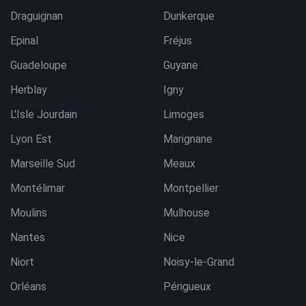
Draguignan
Dunkerque
Epinal
Fréjus
Guadeloupe
Guyane
Herblay
Igny
L'Isle Jourdain
Limoges
Lyon Est
Marignane
Marseille Sud
Meaux
Montélimar
Montpellier
Moulins
Mulhouse
Nantes
Nice
Niort
Noisy-le-Grand
Orléans
Périgueux