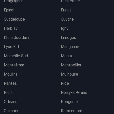
Draguignan
Dunkerque
Epinal
Fréjus
Guadeloupe
Guyane
Herblay
Igny
L'Isle Jourdain
Limoges
Lyon Est
Marignane
Marseille Sud
Meaux
Montélimar
Montpellier
Moulins
Mulhouse
Nantes
Nice
Niort
Noisy-le-Grand
Orléans
Périgueux
Quimper
Remiremont