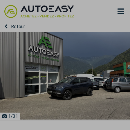
Retour
1
/31