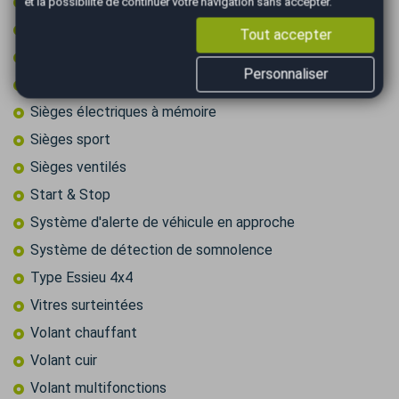
Rétroviseurs électriques
et la possibilité de continuer votre navigation sans accepter.
Rétroviseurs rabattables électriquement
Tout accepter
Sièges chauffants
Personnaliser
Sièges électriques
Sièges électriques à mémoire
Sièges sport
Sièges ventilés
Start & Stop
Système d'alerte de véhicule en approche
Système de détection de somnolence
Type Essieu 4x4
Vitres surteintées
Volant chauffant
Volant cuir
Volant multifonctions