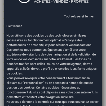
Jantes aluminium
Limiteur de vitesse
Tout refuser et fermer
Ordinateur de bord
Ouverture du coffre électrique
Bienvenue !
Palettes au volant
Nous utilisons des cookies ou des technologies similaires
Pare-brise chauffant
nécessaires au fonctionnement optimal, à l'analyse des
performances de notre site, et pour sécuriser vos transactions.
Prise 12v
Ces cookies nous permettent également d'améliorer votre
expérience de visite, lors de votre navigation et de la validation de
Prise audio USB
votre ou de vos demandes sur notre site Internet. Les types de
Radar arrière de détection d'obstacles
données traitées sont celles issues de votre navigation, de vos
appareils utilisés, de votre profil ou encore les identifiants uniques
Radar avant de détection d'obstacles
de cookies.
Reconnaissance des panneaux de signalisation
Vous pouvez révoquer votre consentement à tout moment en
cliquant sur "Personnaliser" ou en accédant à notre
politique de
Régulateur de vitesse
gestion des cookies
. Certains cookies nécessaires au
Retroviseur intérieur électrochrome
fonctionnement du site sont déposés sans votre consentement. Ils
permettent et facilitent votre navigation sur le site.
Rétroviseurs dégivrants
Nous vous donnons le contrôle sur ceux que vous souhaitez activer