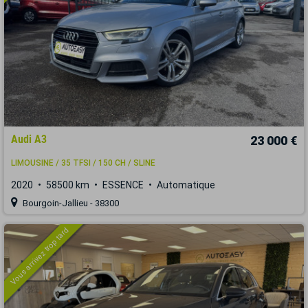
Audi A3
23 000 €
LIMOUSINE / 35 TFSI / 150 CH / SLINE
2020
58500 km
ESSENCE
Automatique
Bourgoin-Jallieu - 38300
Vous arrivez trop tard