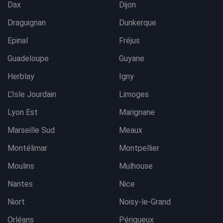
Dax
Dijon
Draguignan
Dunkerque
Epinal
Fréjus
Guadeloupe
Guyane
Herblay
Igny
L'Isle Jourdain
Limoges
Lyon Est
Marignane
Marseille Sud
Meaux
Montélimar
Montpellier
Moulins
Mulhouse
Nantes
Nice
Niort
Noisy-le-Grand
Orléans
Périgueux