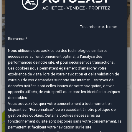
Tout refuser et fermer
Bienvenue !
Nous utilisons des cookies ou des technologies similaires
Audi A3
17 990 €
nécessaires au fonctionnement optimal, à l'analyse des
performances de notre site, et pour sécuriser vos transactions.
PHASE 2 CABRIOLET (8V) 1.4 TFSI 150 SPORT
Ces cookies nous permettent également d'améliorer votre
2016
111000 km
ESSENCE
Manuelle
expérience de visite, lors de votre navigation et de la validation de
votre ou de vos demandes sur notre site Internet. Les types de
Roanne - 42120
données traitées sont celles issues de votre navigation, de vos
appareils utilisés, de votre profil ou encore les identifiants uniques
Vous arrivez trop tard
de cookies.
Vous pouvez révoquer votre consentement à tout moment en
cliquant sur "Personnaliser" ou en accédant à notre
politique de
gestion des cookies
. Certains cookies nécessaires au
fonctionnement du site sont déposés sans votre consentement. Ils
permettent et facilitent votre navigation sur le site.