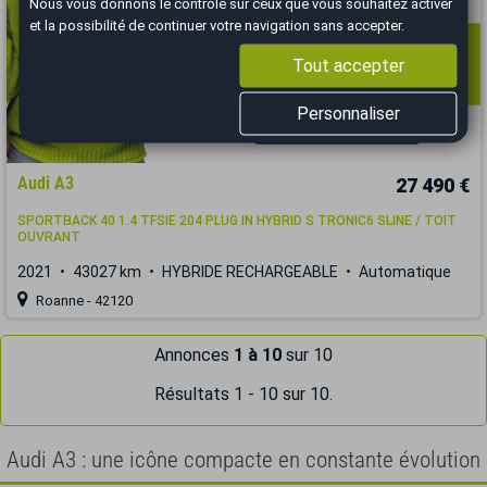
Nous vous donnons le contrôle sur ceux que vous souhaitez activer
et la possibilité de continuer votre navigation sans accepter.
Tout accepter
Personnaliser
Audi A3
27 490 €
SPORTBACK 40 1.4 TFSIE 204 PLUG IN HYBRID S TRONIC6 SLINE / TOIT
OUVRANT
2021
43027 km
HYBRIDE RECHARGEABLE
Automatique
Roanne - 42120
Annonces
1 à 10
sur 10
Résultats 1 - 10 sur 10.
Audi A3 : une icône compacte en constante évolution