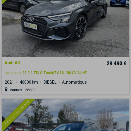
Audi A3
29 490 €
Limousine 35 2.0 TDI S Tronic7 S&S 150 CV SLINE
2021
46000 km
DIESEL
Automatique
Vannes - 56000
Vous arrivez trop tard