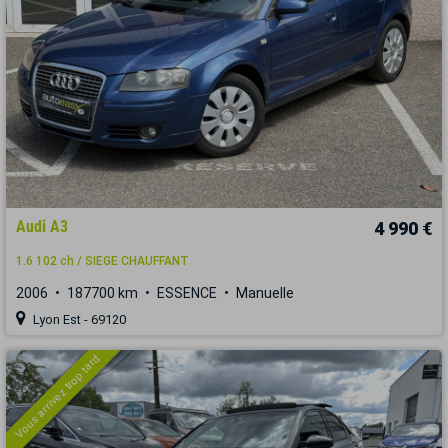
Audi A3
4 990 €
1.6 102 ch / SIEGE CHAUFFANT
2006
187700 km
ESSENCE
Manuelle
Lyon Est - 69120
Vous arrivez trop tard