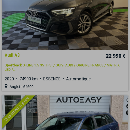
Audi A3
22 990 €
Sportback S-LINE 1.5 35 TFSI / SUIVI AUDI / ORIGINE FRANCE / MATRIX
LED /...
2020
74990 km
ESSENCE
Automatique
Anglet - 64600
Vous arrivez trop tard