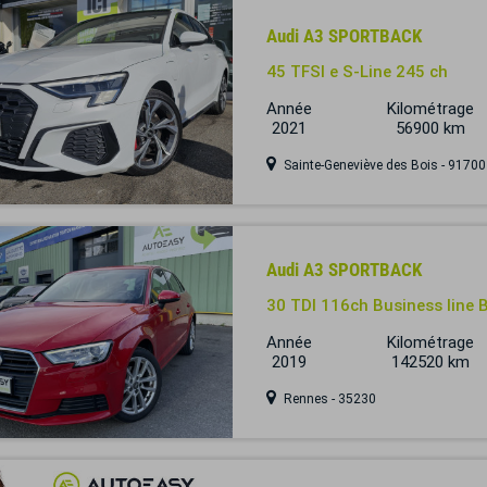
Audi A3 SPORTBACK
45 TFSI e S-Line 245 ch
Année
Kilométrage
2021
56900 km
Sainte-Geneviève des Bois - 91700
Audi A3 SPORTBACK
30 TDI 116ch Business line B
Année
Kilométrage
2019
142520 km
Rennes - 35230