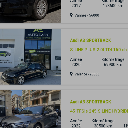
Année
Kilométrage
2017
178600 km
Vannes - 56000
Audi A3 SPORTBACK
S-LINE PLUS 2.0l TDI 150 c
Année
Kilométrage
2020
69900 km
Valence - 26500
Audi A3 SPORTBACK
45 TFSIe 245 S LINE HYBRI
Année
Kilométrage
2022
38500 km
H