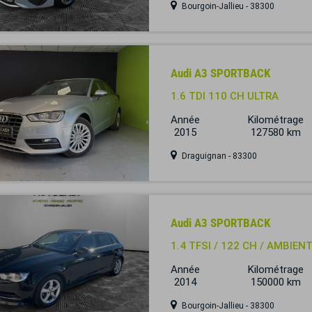
Bourgoin-Jallieu - 38300
Audi A3 SPORTBACK
1.6 TDI 110 CH ULTRA
Année
Kilométrage
2015
127580 km
Draguignan - 83300
Audi A3 SPORTBACK
1.4 TFSI / 122 CH / AMBIEN
Année
Kilométrage
2014
150000 km
Bourgoin-Jallieu - 38300