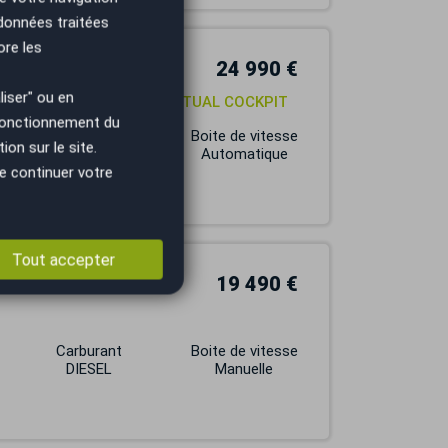
 données traitées
ore les
24 990 €
iser" ou en
0 CH / BUSINESS LINE / VIRTUAL COCKPIT
 fonctionnement du
Carburant
Boite de vitesse
on sur le site.
ESSENCE
Automatique
e continuer votre
Tout accepter
19 490 €
Carburant
Boite de vitesse
DIESEL
Manuelle