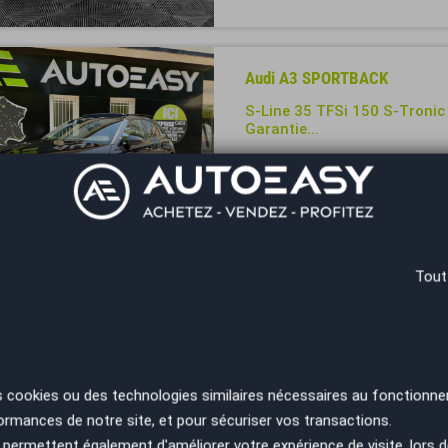
Audi A3 SPORTBACK
S-Line 35 TFSi 150 S-Tronic 
Garantie...
Année
Kilométrage
2025
1000 km
Montpellier - 34430
Tout
Audi A3 SPORTBACK
35 TFSI / MILD HYBRID / 15
Année
Kilométrage
2023
30000 km
s cookies ou des technologies similaires nécessaires au fonctionne
ormances de notre site, et pour sécuriser vos transactions.
Bourgoin-Jallieu - 38300
permettent également d'améliorer votre expérience de visite, lors d