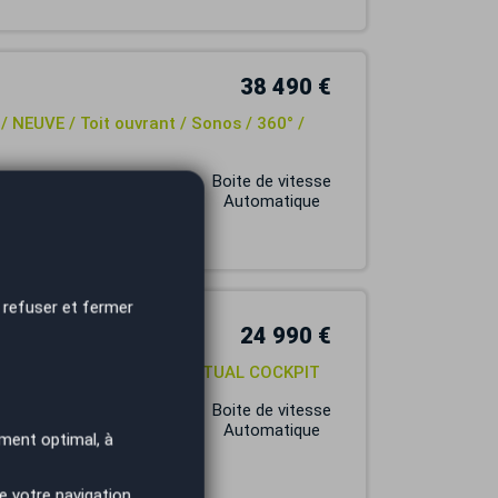
38 490 €
/ NEUVE / Toit ouvrant / Sonos / 360° /
Carburant
Boite de vitesse
ESSENCE
Automatique
 refuser et fermer
24 990 €
0 CH / BUSINESS LINE / VIRTUAL COCKPIT
Carburant
Boite de vitesse
HYBRIDE
Automatique
ment optimal, à
e votre navigation