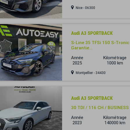
Nice - 06300
Audi A3 SPORTBACK
S-Line 35 TFSi 150 S-Tronic 
Garantie...
Année
Kilométrage
2025
1000 km
Montpellier - 34430
Audi A3 SPORTBACK
30 TDI / 116 CH / BUSINESS
Année
Kilométrage
2023
140000 km