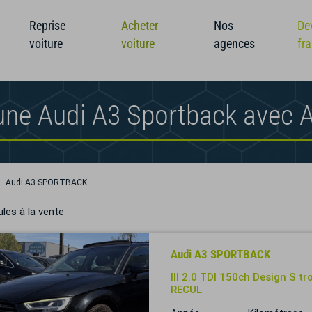
Reprise
Acheter
Nos
De
voiture
voiture
agences
fr
une Audi A3 Sportback avec 
Audi A3 SPORTBACK
les à la vente
Audi A3 SPORTBACK
III 2.0 TDI 150ch Design S 
RECUL