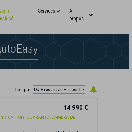
venir
Services
A
anchisé
propos
AutoEasy
Trier par
14 990 €
tronic 6// TOIT OUVRANT// CAMERA DE