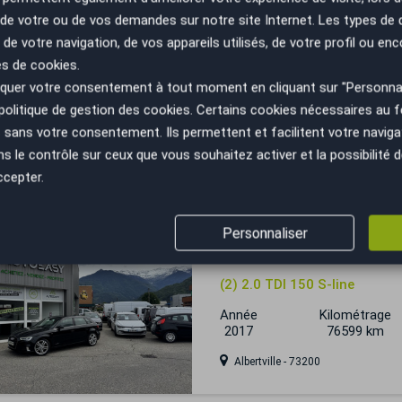
n de votre ou de vos demandes sur notre site Internet. Les types de
 de votre navigation, de vos appareils utilisés, de votre profil ou enc
Audi A3 SPORTBACK
es de cookies.
uer votre consentement à tout moment en cliquant sur "Personnal
35 TFSI / MILD HYBRID / 15
politique de gestion des cookies
. Certains cookies nécessaires au
Année
Kilométrage
sans votre consentement. Ils permettent et facilitent votre navigati
2023
30000 km
le contrôle sur ceux que vous souhaitez activer et la possibilité d
Bourgoin-Jallieu - 38300
ccepter.
Personnaliser
Audi A3 SPORTBACK
(2) 2.0 TDI 150 S-line
Année
Kilométrage
2017
76599 km
Albertville - 73200