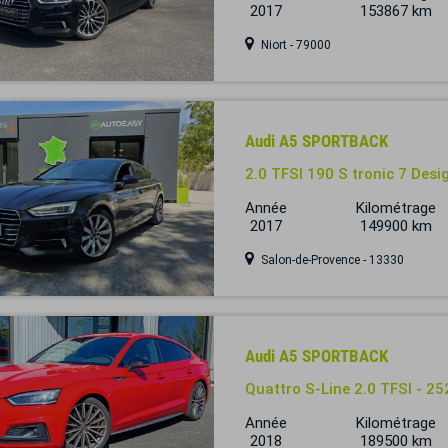
2017
153867 km
Niort - 79000
Audi A5 SPORTBACK
2.0 TFSI 190 S tronic 7 Desi
Année
Kilométrage
2017
149900 km
Salon-de-Provence - 13330
Audi A5 SPORTBACK
Quattro S-Line 2.0 TFSI - 25
Année
Kilométrage
2018
189500 km