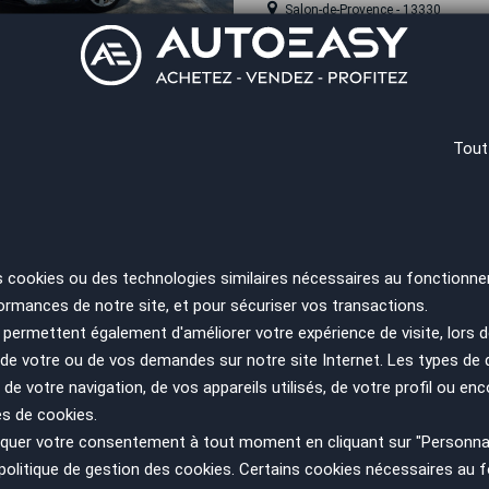
Salon-de-Provence - 13330
 trop tard
Audi A5 SPORTBACK
Tout
GARANTIE 6 MOIS Phase 2 40
Année
Kilométrage
2021
60000 km
Angoulême - 16730
s cookies ou des technologies similaires nécessaires au fonctionne
ormances de notre site, et pour sécuriser vos transactions.
 trop tard
permettent également d'améliorer votre expérience de visite, lors d
Audi A5 SPORTBACK
n de votre ou de vos demandes sur notre site Internet. Les types de
2L TDi - S LINE 177cv - 1er
 de votre navigation, de vos appareils utilisés, de votre profil ou enc
es de cookies.
Année
Kilométrage
uer votre consentement à tout moment en cliquant sur "Personnal
2012
78000 km
politique de gestion des cookies
. Certains cookies nécessaires au
Valence - 26500