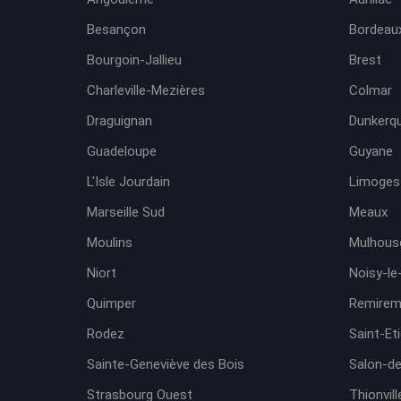
Besançon
Bordeaux
Bourgoin-Jallieu
Brest
Charleville-Mezières
Colmar
Draguignan
Dunkerq
Guadeloupe
Guyane
L'Isle Jourdain
Limoges
Marseille Sud
Meaux
Moulins
Mulhous
Niort
Noisy-le
Quimper
Remirem
Rodez
Saint-Et
Sainte-Geneviève des Bois
Salon-d
Strasbourg Ouest
Thionvill