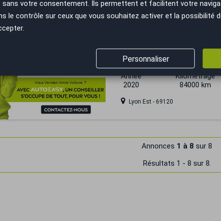
sans votre consentement. Ils permettent et facilitent votre navigati
le contrôle sur ceux que vous souhaitez activer et la possibilité d
ccepter.
 trop tard
Audi A5 SPORTBACK
Personnaliser
40 TFSI 190 ch Avus S troni
Année
Kilométrage
2020
84000 km
Lyon Est - 69120
Annonces
1 à 8
sur 8
Résultats 1 - 8 sur 8.