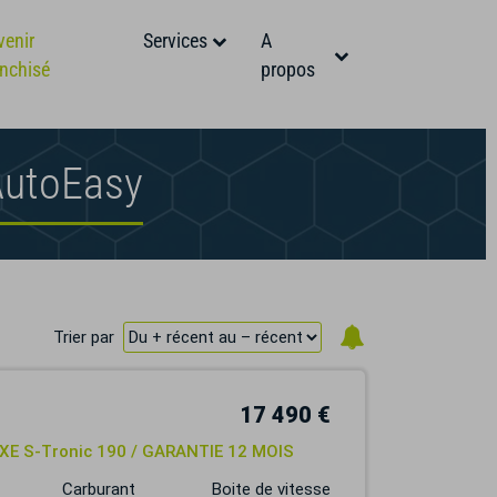
venir
Services
A
anchisé
propos
AutoEasy
Trier par
17 490 €
LUXE S-Tronic 190 / GARANTIE 12 MOIS
Carburant
Boite de vitesse