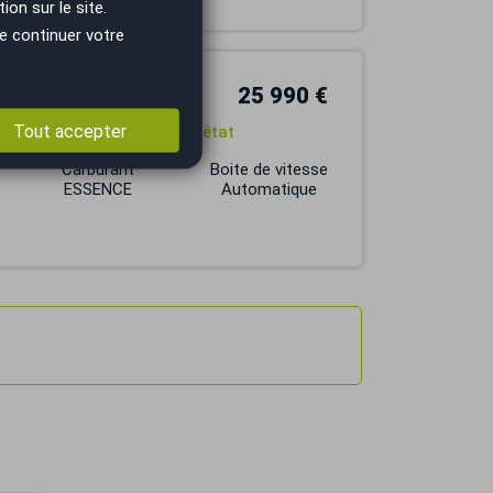
on sur le site.
e continuer votre
25 990 €
Tout accepter
c 7 / 2ème main / Superbe état
Carburant
Boite de vitesse
ESSENCE
Automatique