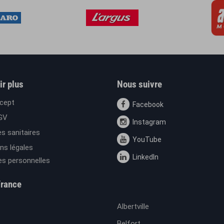
ir plus
Nous suivre
cept
Facebook
GV
Instagram
s sanitaires
YouTube
ns légales
LinkedIn
s personnelles
France
Albertville
Belfort