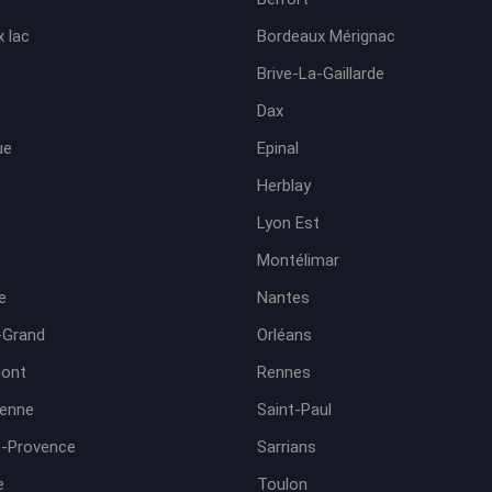
 lac
Bordeaux Mérignac
Brive-La-Gaillarde
Dax
ue
Epinal
Herblay
Lyon Est
Montélimar
e
Nantes
-Grand
Orléans
ont
Rennes
ienne
Saint-Paul
e-Provence
Sarrians
e
Toulon