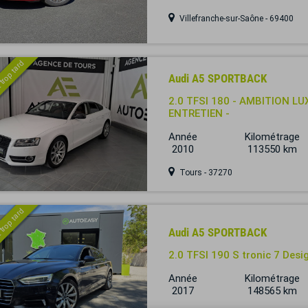
Villefranche-sur-Saône - 69400
 trop tard
Audi A5 SPORTBACK
2.0 TFSI 180 - AMBITION LU
ENTRETIEN -
Année
Kilométrage
2010
113550 km
Tours - 37270
 trop tard
Audi A5 SPORTBACK
2.0 TFSI 190 S tronic 7 Des
Année
Kilométrage
2017
148565 km