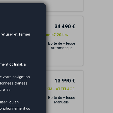
34 490 €
 refuser et fermer
 2.0 TDI Mild Hybrid S-Tronic7 204 cv
Carburant
Boite de vitesse
HYBRIDE
Automatique
ment optimal, à
e votre navigation
13 990 €
 données traitées
 MAIN - FRANCAISE - FAIBLE KM - ATTELAGE
ore les
Carburant
Boite de vitesse
iser" ou en
DIESEL
Manuelle
 fonctionnement du