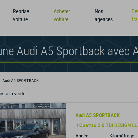
Reprise
Acheter
Nos
De
voiture
voiture
agences
fr
une Audi A5 Sportback avec 
Audi A5 SPORTBACK
es à la vente
Audi A5 SPORTBACK
II Quattro 2.0 TDI DESIGN 
Année
Kilométrage