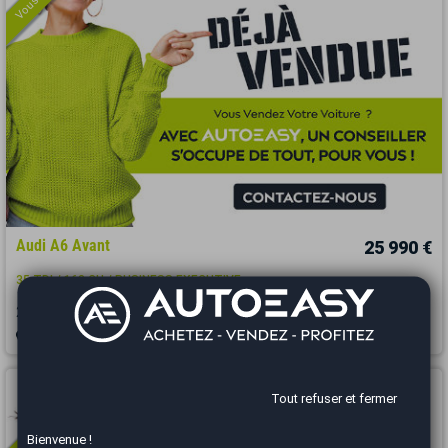
Audi A6 Avant
25 990 €
35 TDI / 163 CH / BUSINESS EXECUTIVE
2022
112000 km
DIESEL
Automatique
Bourgoin-Jallieu - 38300
Vous arrivez trop tard
Tout refuser et fermer
Bienvenue !