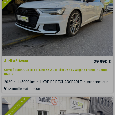
Audi A6 Avant
29 990 €
Compétition Quattro s-Line 55 2.0 e-tfsi 367 cv Origine France / 3ème
main /
2020
145000 km
HYBRIDE RECHARGEABLE
Automatique
Marseille Sud - 13008
Vous arrivez trop tard