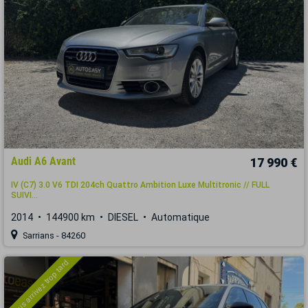
Audi A6 Avant
17 990 €
IV (C7) 3.0 V6 TDI 204ch Quattro Ambition Luxe Multitronic // FULL
SUIVI...
2014
144900 km
DIESEL
Automatique
Sarrians - 84260
Vous arrivez trop tard