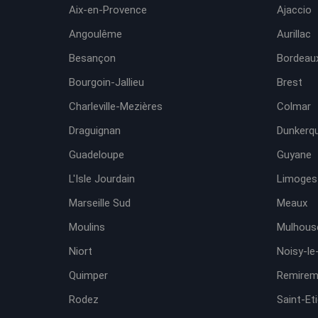
Aix-en-Provence
Ajaccio
Angoulême
Aurillac
Besançon
Bordeaux
Bourgoin-Jallieu
Brest
Charleville-Mezières
Colmar
Draguignan
Dunkerq
Guadeloupe
Guyane
L'Isle Jourdain
Limoges
Marseille Sud
Meaux
Moulins
Mulhous
Niort
Noisy-le
Quimper
Remirem
Rodez
Saint-Et