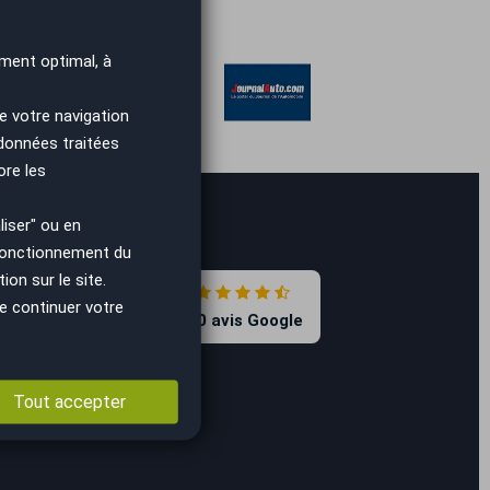
ment optimal, à
e votre navigation
 données traitées
ore les
iser" ou en
 fonctionnement du
on sur le site.
4.7
e continuer votre
8590 avis Google
Tout accepter