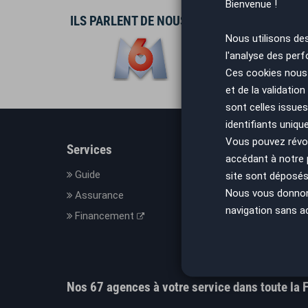
Bienvenue !
ILS PARLENT DE NOUS
Nous utilisons de
l'analyse des perf
Ces cookies nous 
et de la validatio
sont celles issues
identifiants uniqu
Vous pouvez révoq
Services
En savo
accédant à notre
Guide
Le con
site sont déposés 
Nous vous donnons 
Assurance
Nos C
navigation sans a
Financement
Mesure
Mentio
Donnée
Nos 67 agences à votre service dans toute la 