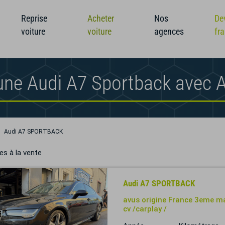
Reprise
Acheter
Nos
De
voiture
voiture
agences
fr
une Audi A7 Sportback avec 
Audi A7 SPORTBACK
es à la vente
Audi A7 SPORTBACK
avus origine France 3eme ma
cv /carplay /