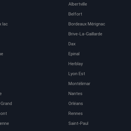
Albertville
Belfort
 lac
Bordeaux Mérignac
Brive-La-Gaillarde
Dax
ue
Epinal
Herblay
Lyon Est
Montélimar
e
Nantes
-Grand
Orléans
ont
Rennes
ienne
Saint-Paul