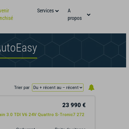
venir
Services
A
anchisé
propos
AutoEasy
Trier par
23 990 €
in 3.0 TDI V6 24V Quattro S-Tronic7 272