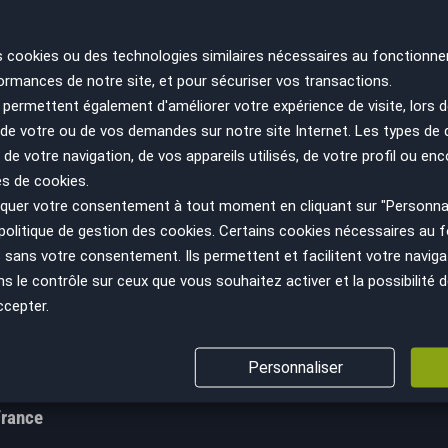
s cookies ou des technologies similaires nécessaires au fonctionne
ormances de notre site, et pour sécuriser vos transactions.
permettent également d'améliorer votre expérience de visite, lors d
n de votre ou de vos demandes sur notre site Internet. Les types de
 de votre navigation, de vos appareils utilisés, de votre profil ou enc
es de cookies.
uer votre consentement à tout moment en cliquant sur "Personnal
ir plus
Nous suivre
politique de gestion des cookies
. Certains cookies nécessaires au
cept
sans votre consentement. Ils permettent et facilitent votre navigati
Facebook
le contrôle sur ceux que vous souhaitez activer et la possibilité d
GV
Instagram
ccepter.
s sanitaires
YouTube
ns légales
LinkedIn
Personnaliser
s personnelles
France