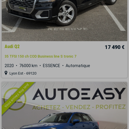
Audi Q2
17 490 €
35 TFSI 150 ch COD Business line S tronic 7
2020
76000 km
ESSENCE
Automatique
Lyon Est - 69120
Vous arrivez trop tard