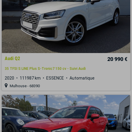
Audi Q2
20 990 €
35 TFSI S LINE Plus S-Tronic7 150 cv - Suivi Audi
2020
111987 km
ESSENCE
Automatique
Mulhouse - 68390