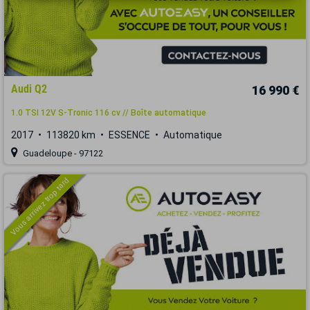
Audi Q2
16 990 €
1.0 TSI 12V S-Tronic 116 cv // Boîte automatique
2017
113820 km
ESSENCE
Automatique
Guadeloupe - 97122
Vous arrivez trop tard