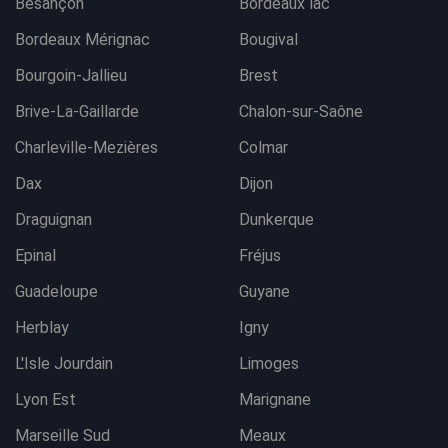
Besançon
Bordeaux lac
Bordeaux Mérignac
Bougival
Bourgoin-Jallieu
Brest
Brive-La-Gaillarde
Chalon-sur-Saône
Charleville-Mezières
Colmar
Dax
Dijon
Draguignan
Dunkerque
Epinal
Fréjus
Guadeloupe
Guyane
Herblay
Igny
L'Isle Jourdain
Limoges
Lyon Est
Marignane
Marseille Sud
Meaux