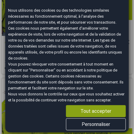
Nous utilisons des cookies ou des technologies similaires
nécessaires au fonctionnement optimal, à l'analyse des
performances de notre site, et pour sécuriser vos transactions.
Ces cookies nous permettent également d'améliorer votre
expérience de visite, lors de votre navigation et de la validation de
votre ou de vos demandes sur notre site Internet. Les types de
Audi Q2
20 000 €
données traitées sont celles issues de votre navigation, de vos
appareils utilisés, de votre profil ou encore les identifiants uniques
35 1.5tfsi 150ch design s-tronic
de cookies.
2020
57000 km
ESSENCE
Automatique
Vous pouvez révoquer votre consentement à tout moment en
Salon-de-Provence - 13330
cliquant sur "Personnaliser" ou en accédant à notre
politique de
gestion des cookies
. Certains cookies nécessaires au
Vous arrivez trop tard
fonctionnement du site sont déposés sans votre consentement. Ils
permettent et facilitent votre navigation sur le site.
Nous vous donnons le contrôle sur ceux que vous souhaitez activer
et la possibilité de continuer votre navigation sans accepter.
Tout accepter
Personnaliser