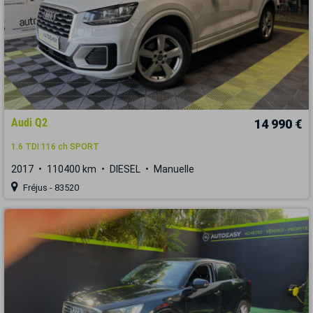
Audi Q2
14 990 €
1.6 TDI 116 ch SPORT
2017
110400 km
DIESEL
Manuelle
Fréjus - 83520