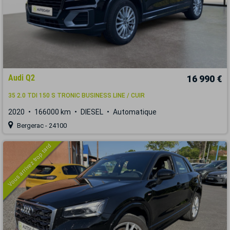
Audi Q2
16 990 €
35 2.0 TDI 150 S TRONIC BUSINESS LINE / CUIR
2020
166000 km
DIESEL
Automatique
Bergerac - 24100
Vous arrivez trop tard