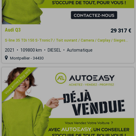
Audi Q3
29 317 €
S-line 35 TDi 150 S-Tronic7 / Toit ouvrant / Camera / Carplay / Sieges...
2021
109800 km
DIESEL
Automatique
Montpellier - 34430
Vous arrivez trop tard