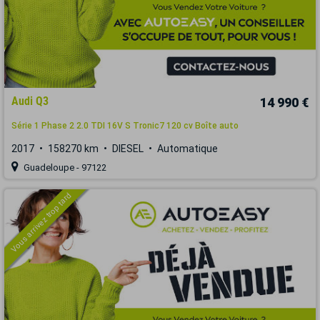
Audi Q3
14 990 €
Série 1 Phase 2 2.0 TDI 16V S Tronic7 120 cv Boîte auto
2017
158270 km
DIESEL
Automatique
Guadeloupe - 97122
Vous arrivez trop tard