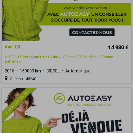
Audi Q3
14 980 €
2.0 TDI 150ch / Quattro / S Line / S Tronic 7 / Toit Pano / France
Entretien...
2016
169000 km
DIESEL
Automatique
Orléans - 45240
Vous arrivez trop tard