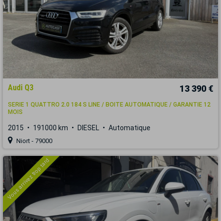
Audi Q3
13 390 €
SERIE 1 QUATTRO 2.0 184 S LINE / BOITE AUTOMATIQUE / GARANTIE 12
MOIS
2015
191000 km
DIESEL
Automatique
Niort - 79000
Vous arrivez trop tard