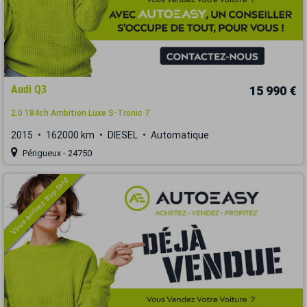
Audi Q3
15 990 €
2.0 184ch Ambition Luxe S-Tronic 7
2015
162000 km
DIESEL
Automatique
Périgueux - 24750
Vous arrivez trop tard