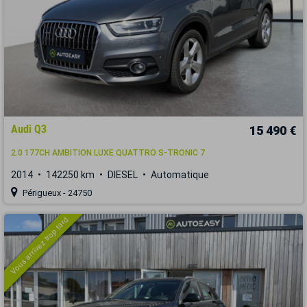
Audi Q3
15 490 €
2.0 177CH AMBITION LUXE QUATTRO S-TRONIC 7
2014
142250 km
DIESEL
Automatique
Périgueux - 24750
Vous arrivez trop tard