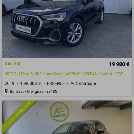
Audi Q3
19 980 €
35 TFSi 150 cv S-LINE * 1ère Main * CARPLAY * VIRTUAL Cockpit * TBE
2019
159000 km
ESSENCE
Automatique
Bordeaux Mérignac - 33185
Vous arrivez trop tard