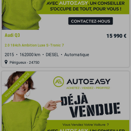
Audi Q3
15 990 €
2.0 184ch Ambition Luxe S-Tronic 7
2015
162000 km
DIESEL
Automatique
Périgueux - 24750
Vous arrivez trop tard