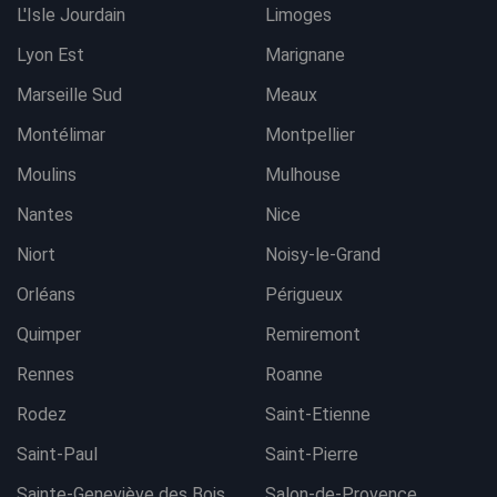
L'Isle Jourdain
Limoges
Lyon Est
Marignane
Marseille Sud
Meaux
Montélimar
Montpellier
Moulins
Mulhouse
Nantes
Nice
Niort
Noisy-le-Grand
Orléans
Périgueux
Quimper
Remiremont
Rennes
Roanne
Rodez
Saint-Etienne
Saint-Paul
Saint-Pierre
Sainte-Geneviève des Bois
Salon-de-Provence