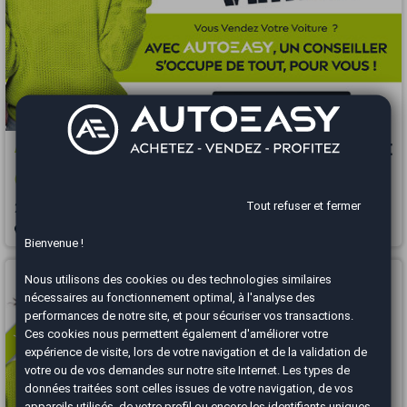
Audi Q3
13 500 €
(8U) 2.0 TDI S-Tronic7 177cv AMBIENTE
Tout refuser et fermer
2014
120000 km
DIESEL
Automatique
Saint-Paul - 97460
Bienvenue !
Vous arrivez trop tard
Nous utilisons des cookies ou des technologies similaires
nécessaires au fonctionnement optimal, à l'analyse des
performances de notre site, et pour sécuriser vos transactions.
Ces cookies nous permettent également d'améliorer votre
expérience de visite, lors de votre navigation et de la validation de
votre ou de vos demandes sur notre site Internet. Les types de
données traitées sont celles issues de votre navigation, de vos
appareils utilisés, de votre profil ou encore les identifiants uniques