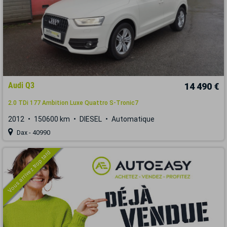
Audi Q3
14 490 €
2.0 TDi 177 Ambition Luxe Quattro S-Tronic7
2012
150600 km
DIESEL
Automatique
Dax - 40990
Vous arrivez trop tard