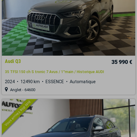
Audi Q3
35 990 €
35 TFSI 150 ch S tronic 7 Avus / 1°main / Historique AUDI
2024
12490 km
ESSENCE
Automatique
Anglet - 64600
Vous arrivez trop tard