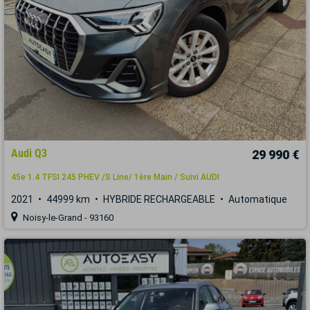
Audi Q3
29 990 €
45e 1.4 TFSI 245 PHEV /S Line/ 1ère Main / Suivi AUDI
2021
44999 km
HYBRIDE RECHARGEABLE
Automatique
Noisy-le-Grand - 93160