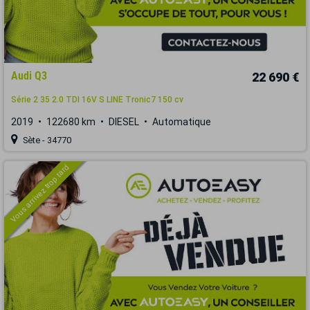
Audi Q3
22 690 €
Série 2 35 2.0 TDI 16V S LINE Tronic7 150 cv
2019
122680 km
DIESEL
Automatique
Sète - 34770
Vous arrivez trop tard