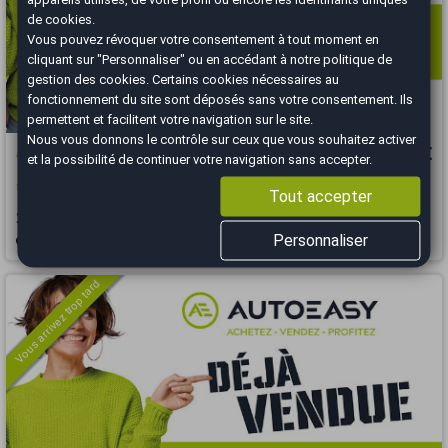
de cookies.
Vous pouvez révoquer votre consentement à tout moment en
cliquant sur "Personnaliser" ou en accédant à notre
politique de
gestion des cookies
. Certains cookies nécessaires au
fonctionnement du site sont déposés sans votre consentement. Ils
permettent et facilitent votre navigation sur le site.
Nous vous donnons le contrôle sur ceux que vous souhaitez activer
Audi Q3
26 990 €
et la possibilité de continuer votre navigation sans accepter.
s-line 45e 1.4 TFSI 16V 245 PHEV DSG6 / origine France 2em main
Tout accepter
2022
77000 km
HYBRIDE RECHARGEABLE
Automatique
Personnaliser
Marseille Sud - 13008
Vous arrivez trop tard