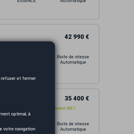
ESSENCE
Automatique
42 990 €
ic / Full option
Carburant
Boite de vitesse
ESSENCE
Automatique
 refuser et fermer
35 400 €
 / B&O / CarPlay / Echappement RS /
ment optimal, à
Carburant
Boite de vitesse
e votre navigation
ESSENCE
Automatique