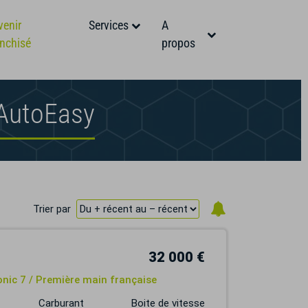
venir
Services
A
anchisé
propos
 AutoEasy
Trier par
32 000 €
onic 7 / Première main française
Carburant
Boite de vitesse