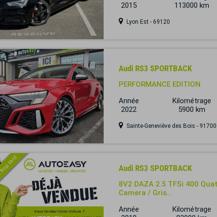
2015
113000 km
Lyon Est - 69120
Audi RS3 SPORTBACK
PERFORMANCE EDITION
Année
Kilométrage
2022
5900 km
Sainte-Geneviève des Bois - 91700
 trop tard
Audi RS3 SPORTBACK
8V2 DAZA 2.5 TFSi 400 Quatt
Camera / Gris...
Année
Kilométrage