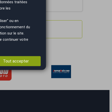
 données traitées
ore les
iser" ou en
 fonctionnement du
on sur le site.
e continuer votre
Tout accepter