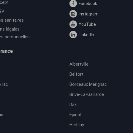
cept
Facebook
GV
Instagram
s sanitaires
YouTube
ns légales
LinkedIn
s personnelles
France
Albertville
Belfort
 lac
Bordeaux Mérignac
Brive-La-Gaillarde
Dax
ue
Epinal
Herblay