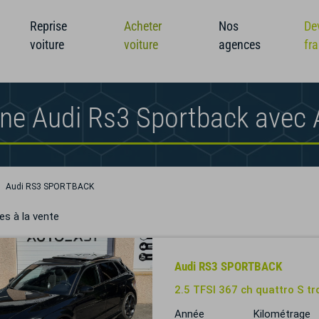
Reprise
Acheter
Nos
De
voiture
voiture
agences
fr
une Audi Rs3 Sportback avec
Audi RS3 SPORTBACK
es à la vente
Audi RS3 SPORTBACK
2.5 TFSI 367 ch quattro S tr
Année
Kilométrage