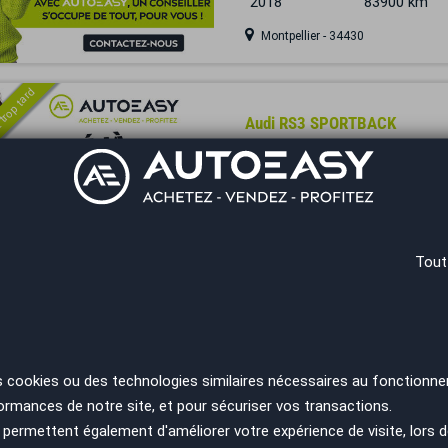
2018
83900 km
Montpellier - 34430
 trop tard
Audi RS3 SPORTBACK
2.5 TFSI 400ch quattro S tron
Année
Kilométrage
2018
91206 km
Colmar - 68920
Tout
 trop tard
Audi RS3 SPORTBACK
2.5 TFSI 367 Suivi Audi / TO
s cookies ou des technologies similaires nécessaires au fonctionne
Sièges...
ormances de notre site, et pour sécuriser vos transactions.
Année
Kilométrage
permettent également d'améliorer votre expérience de visite, lors d
2015
86356 km