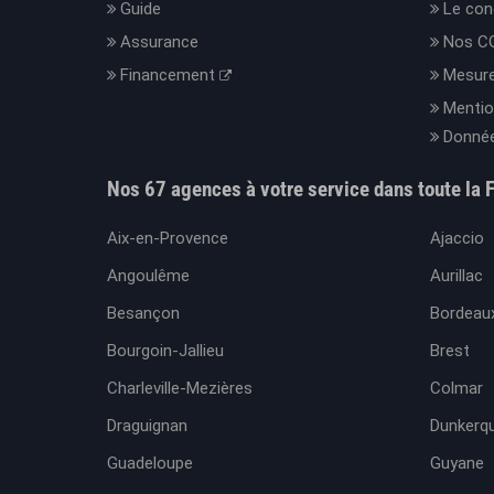
Guide
Le con
Assurance
Nos C
Financement
Mesure
Mentio
Donnée
Nos 67 agences à votre service dans toute la 
Aix-en-Provence
Ajaccio
Angoulême
Aurillac
Besançon
Bordeaux
Bourgoin-Jallieu
Brest
Charleville-Mezières
Colmar
Draguignan
Dunkerq
Guadeloupe
Guyane