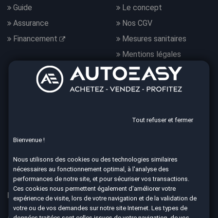
Guide
Le concept
Assurance
Nos CGV
Financement
Mesures sanitaires
Mentions légales
Données personnelles
Nous suivre
Tout refuser et fermer
Bienvenue !
4.7
Nous utilisons des cookies ou des technologies similaires
8590 avis Google
nécessaires au fonctionnement optimal, à l'analyse des
performances de notre site, et pour sécuriser vos transactions.
Ces cookies nous permettent également d'améliorer votre
Nos 67 agences à votre service dans toute la France
expérience de visite, lors de votre navigation et de la validation de
votre ou de vos demandes sur notre site Internet. Les types de
Aix-en-Provence
Ajaccio
données traitées sont celles issues de votre navigation, de vos