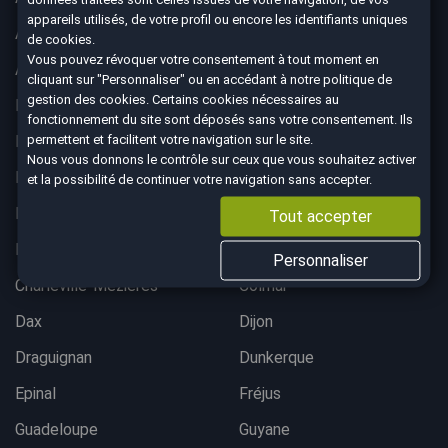
appareils utilisés, de votre profil ou encore les identifiants uniques
Albertville
Anglet
de cookies.
Vous pouvez révoquer votre consentement à tout moment en
Angoulême
Aurillac
cliquant sur "Personnaliser" ou en accédant à notre
politique de
gestion des cookies
. Certains cookies nécessaires au
Belfort
Bergerac
fonctionnement du site sont déposés sans votre consentement. Ils
permettent et facilitent votre navigation sur le site.
Besançon
Bordeaux lac
Nous vous donnons le contrôle sur ceux que vous souhaitez activer
Bordeaux Mérignac
Bougival
et la possibilité de continuer votre navigation sans accepter.
Bourgoin-Jallieu
Brest
Tout accepter
Brive-La-Gaillarde
Chalon-sur-Saône
Personnaliser
Charleville-Mezières
Colmar
Dax
Dijon
Draguignan
Dunkerque
Epinal
Fréjus
Guadeloupe
Guyane