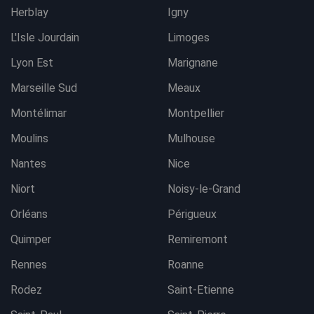
Herblay
Igny
L'Isle Jourdain
Limoges
Lyon Est
Marignane
Marseille Sud
Meaux
Montélimar
Montpellier
Moulins
Mulhouse
Nantes
Nice
Niort
Noisy-le-Grand
Orléans
Périgueux
Quimper
Remiremont
Rennes
Roanne
Rodez
Saint-Etienne