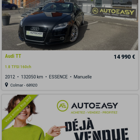
Audi TT
14 990 €
1.8 TFSI 160ch
2012
132050 km
ESSENCE
Manuelle
Colmar - 68920
Vous arrivez trop tard