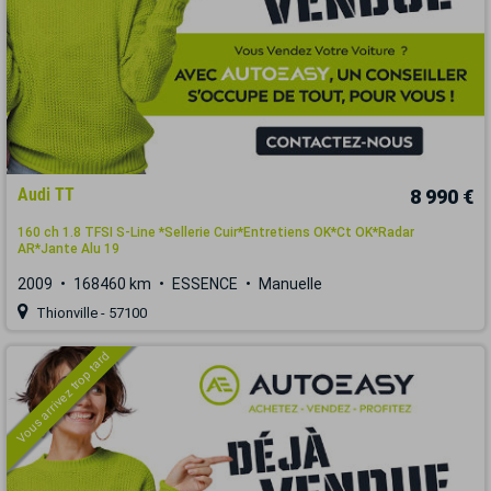
Audi TT
8 990 €
160 ch 1.8 TFSI S-Line *Sellerie Cuir*Entretiens OK*Ct OK*Radar
AR*Jante Alu 19
2009
168460 km
ESSENCE
Manuelle
Thionville - 57100
Vous arrivez trop tard