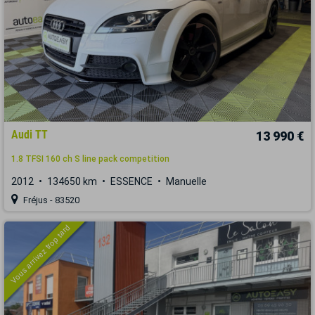
Audi TT
13 990 €
1.8 TFSI 160 ch S line pack competition
2012
134650 km
ESSENCE
Manuelle
Fréjus - 83520
Vous arrivez trop tard