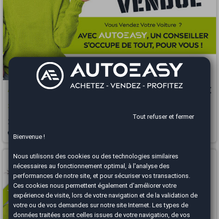
Audi TT
23 990 €
2.0 TFSI S-TRONIC 230 boite auto
Tout refuser et fermer
2016
78160 km
ESSENCE
Automatique
Saint-Pierre - 97410
Bienvenue !
Vous arrivez trop tard
Nous utilisons des cookies ou des technologies similaires
nécessaires au fonctionnement optimal, à l'analyse des
performances de notre site, et pour sécuriser vos transactions.
Ces cookies nous permettent également d'améliorer votre
expérience de visite, lors de votre navigation et de la validation de
votre ou de vos demandes sur notre site Internet. Les types de
données traitées sont celles issues de votre navigation, de vos