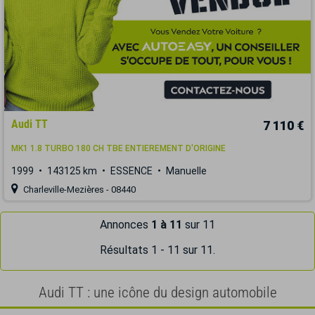
Audi TT
7 110 €
MK1 1.8 TURBO 180 CH TBE ENTIEREMENT D'ORIGINE
1999
143125 km
ESSENCE
Manuelle
Charleville-Mezières - 08440
Annonces
1 à 11
sur 11
Résultats 1 - 11 sur 11.
Audi TT : une icône du design automobile