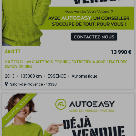
Audi TT
13 990 €
2.0 TFSI 211 cv QUATTRO S-TRONIC / ENTRETIEN A JOUR / FACTURES
DEPUIS ORIGINE
2013
135000 km
ESSENCE
Automatique
Salon-de-Provence - 13330
Vous arrivez trop tard