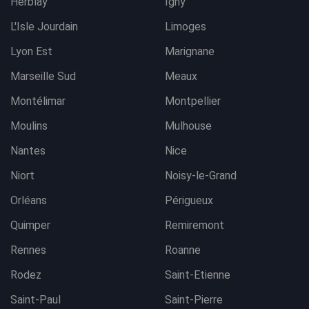
Herblay
Igny
L'Isle Jourdain
Limoges
Lyon Est
Marignane
Marseille Sud
Meaux
Montélimar
Montpellier
Moulins
Mulhouse
Nantes
Nice
Niort
Noisy-le-Grand
Orléans
Périgueux
Quimper
Remiremont
Rennes
Roanne
Rodez
Saint-Etienne
Saint-Paul
Saint-Pierre