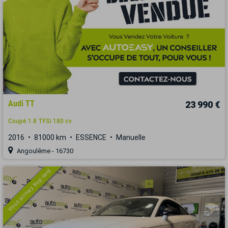
Audi TT
23 990 €
Coupé 1.8 TFSi 180 cv
2016
81000 km
ESSENCE
Manuelle
Angoulême - 16730
Vous arrivez trop tard