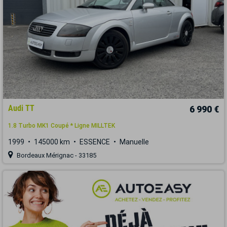
Audi TT
6 990 €
1.8 Turbo MK1 Coupé * Ligne MILLTEK
1999
145000 km
ESSENCE
Manuelle
Bordeaux Mérignac - 33185