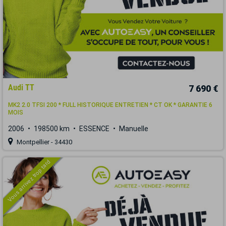
Audi TT
7 690 €
MK2 2.0 TFSI 200 * FULL HISTORIQUE ENTRETIEN * CT OK * GARANTIE 6
MOIS
2006
198500 km
ESSENCE
Manuelle
Montpellier - 34430
Vous arrivez trop tard