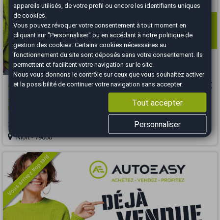
appareils utilisés, de votre profil ou encore les identifiants uniques
de cookies.
Vous pouvez révoquer votre consentement à tout moment en
cliquant sur "Personnaliser" ou en accédant à notre
politique de
gestion des cookies
. Certains cookies nécessaires au
fonctionnement du site sont déposés sans votre consentement. Ils
permettent et facilitent votre navigation sur le site.
Nous vous donnons le contrôle sur ceux que vous souhaitez activer
Audi TT
15 500 €
et la possibilité de continuer votre navigation sans accepter.
Tout accepter
SERIE 2 COUPE 3.2 I V6 QUATTRO 250 DESIGN EDITION / GARANTIE 12
MOIS
Personnaliser
2006
148872 km
ESSENCE
Manuelle
Niort - 79000
Vous arrivez trop tard