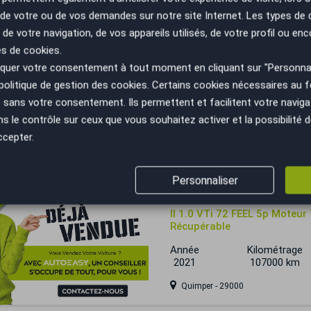
n de votre ou de vos demandes sur notre site Internet. Les types de
 trop tard
 de votre navigation, de vos appareils utilisés, de votre profil ou enc
Citroën C1
es de cookies.
1.0 VTi 72 / TRES BON ETAT
uer votre consentement à tout moment en cliquant sur "Personnal
SUIVI /...
politique de gestion des cookies
. Certains cookies nécessaires au
Année
Kilométrage
sans votre consentement. Ils permettent et facilitent votre navigati
2019
86060 km
le contrôle sur ceux que vous souhaitez activer et la possibilité d
ccepter.
Niort - 79000
 trop tard
Personnaliser
Citroën C1
II 1.0 VTi 72 FEEL 5p Mote
Récupérable
Année
Kilométrage
2021
107000 km
Quimper - 29000