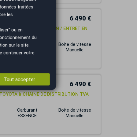
 données traitées
ore les
6 490 €
 / CHAINE DE DISTRIBUTION / ENTRETIEN
iser" ou en
 fonctionnement du
Carburant
Boite de vitesse
on sur le site.
ESSENCE
Manuelle
e continuer votre
Tout accepter
6 490 €
ur TOYOTA à CHAINE DE DISTRIBUTION TVA
Carburant
Boite de vitesse
ESSENCE
Manuelle