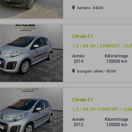
Sarrians - 84260
Citroën C1
1.0 / 68 CH / CONFORT / CL
Année
Kilométrage
2014
130000 km
Bourgoin-Jallieu - 38300
Citroën C1
1.0 / 68 CH /CONFORT / CLI
Année
Kilométrage
2012
120000 km