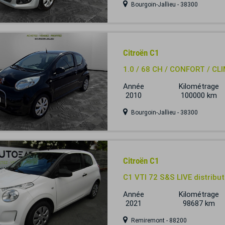
Bourgoin-Jallieu - 38300
Citroën C1
1.0 / 68 CH / CONFORT / CL
Année
Kilométrage
2010
100000 km
Bourgoin-Jallieu - 38300
Citroën C1
C1 VTI 72 S&S LIVE distribut
Année
Kilométrage
2021
98687 km
Remiremont - 88200