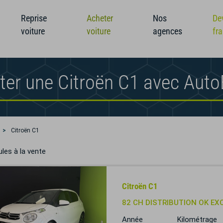
Reprise
Acheter
Nos
De
voiture
voiture
agences
fr
ter une Citroën C1 avec Aut
Citroën C1
les à la vente
Citroën C1
82 CH DISTRIBUTION OK EX
Année
Kilométrage