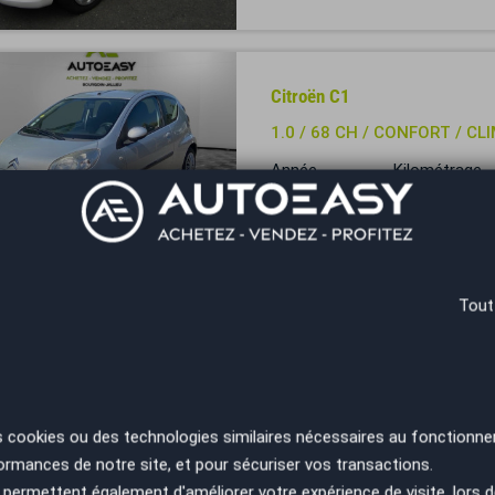
Citroën C1
1.0 / 68 CH / CONFORT / CL
Année
Kilométrage
2009
89000 km
Bourgoin-Jallieu - 38300
 trop tard
Tout
Citroën C1
1.0 VTi 72 Feel
Année
Kilométrage
2018
23678 km
s cookies ou des technologies similaires nécessaires au fonctionne
ormances de notre site, et pour sécuriser vos transactions.
Bergerac - 24100
permettent également d'améliorer votre expérience de visite, lors d