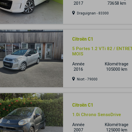
2017
73658 km
Draguignan - 83300
Citroën C1
5 Portes 1.2 VTi 82 / ENTRE
MOIS
Année
Kilométrage
2016
105000 km
Niort - 79000
Citroën C1
1.0i Chrono SensoDrive
Année
Kilométrage
2007
125000 km