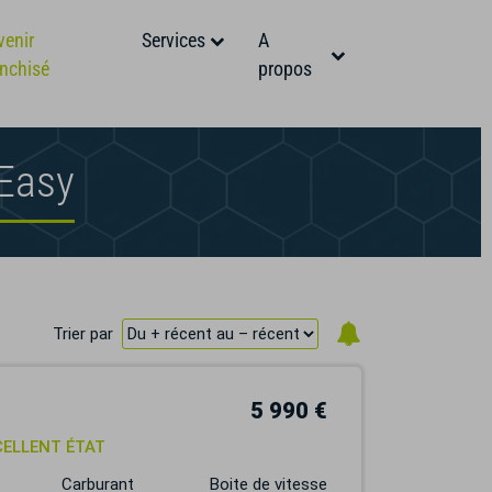
venir
Services
A
anchisé
propos
oEasy
Trier par
5 990 €
CELLENT ÉTAT
Carburant
Boite de vitesse