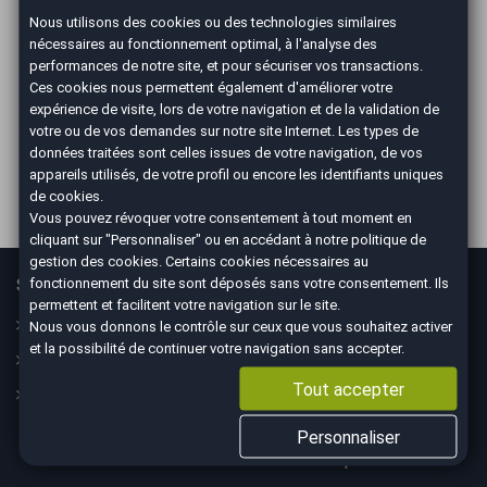
Nous utilisons des cookies ou des technologies similaires
nécessaires au fonctionnement optimal, à l'analyse des
ILS PARLENT DE NOUS
performances de notre site, et pour sécuriser vos transactions.
Ces cookies nous permettent également d'améliorer votre
expérience de visite, lors de votre navigation et de la validation de
votre ou de vos demandes sur notre site Internet. Les types de
données traitées sont celles issues de votre navigation, de vos
appareils utilisés, de votre profil ou encore les identifiants uniques
de cookies.
Vous pouvez révoquer votre consentement à tout moment en
cliquant sur "Personnaliser" ou en accédant à notre
politique de
gestion des cookies
. Certains cookies nécessaires au
Services
En savoir plus
fonctionnement du site sont déposés sans votre consentement. Ils
permettent et facilitent votre navigation sur le site.
Guide
Le concept
Nous vous donnons le contrôle sur ceux que vous souhaitez activer
et la possibilité de continuer votre navigation sans accepter.
Assurance
Nos CGV
Tout accepter
Financement
Mesures sanitaires
Mentions légales
Personnaliser
Données personnelles