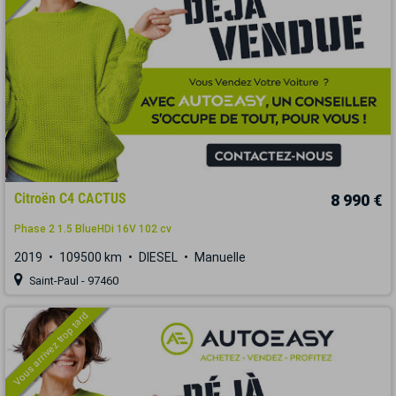
Citroën C4 CACTUS
8 990 €
Phase 2 1.5 BlueHDi 16V 102 cv
2019
109500 km
DIESEL
Manuelle
Saint-Paul - 97460
Vous arrivez trop tard