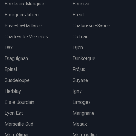
Bordeaux Mérignac
Bougival
Bourgoin-Jallieu
Brest
Brive-La-Gaillarde
Chalon-sur-Saône
Charleville-Mezières
Colmar
Dax
Dijon
Draguignan
Dunkerque
Epinal
Fréjus
Guadeloupe
Guyane
Herblay
Igny
L'Isle Jourdain
Limoges
Lyon Est
Marignane
Marseille Sud
Meaux
Montélimar
Montpellier