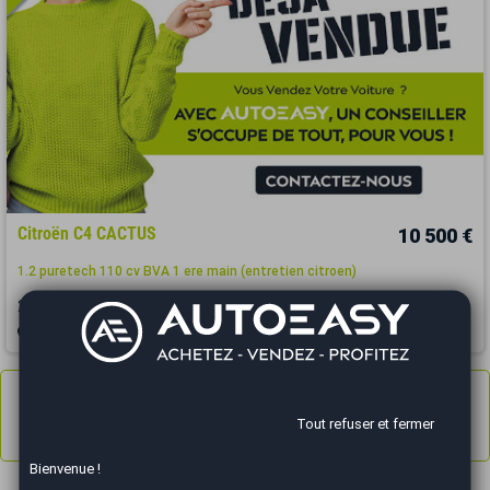
Citroën C4 CACTUS
10 500 €
1.2 puretech 110 cv BVA 1 ere main (entretien citroen)
2019
39900 km
ESSENCE
Automatique
Chalon-sur-Saône - 71100
Annonces
1 à 3
sur 3
Tout refuser et fermer
Résultats 1 - 3 sur 3.
Bienvenue !