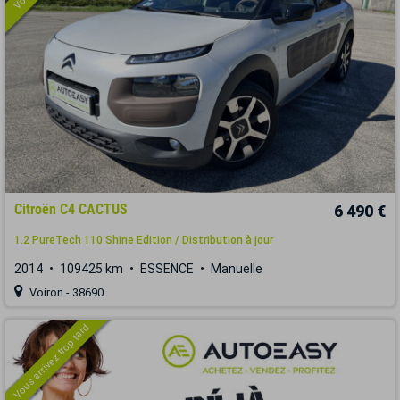
Citroën C4 CACTUS
6 490 €
1.2 PureTech 110 Shine Edition / Distribution à jour
2014
109425 km
ESSENCE
Manuelle
Voiron - 38690
Vous arrivez trop tard