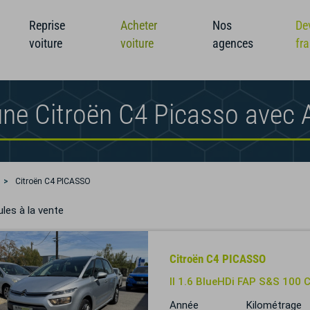
Reprise
Acheter
Nos
De
voiture
voiture
agences
fr
une Citroën C4 Picasso avec
Citroën C4 PICASSO
les à la vente
Citroën C4 PICASSO
II 1.6 BlueHDi FAP S&S 100 
Année
Kilométrage