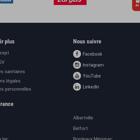
ir plus
Nous suivre
cept
Facebook
GV
Instagram
s sanitaires
YouTube
ns légales
LinkedIn
s personnelles
France
Albertville
Belfort
 lac
Bordeaux Mérignac