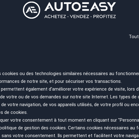
 trop tard
Citroën C4 PICASSO
Tout
1.2 PureTech 130 Feel 1ère 
Année
Kilométrage
2018
55500 km
Nantes - 44470
s cookies ou des technologies similaires nécessaires au fonctionne
ormances de notre site, et pour sécuriser vos transactions.
 trop tard
permettent également d'améliorer votre expérience de visite, lors d
Citroën C4 PICASSO
n de votre ou de vos demandes sur notre site Internet. Les types de
II 1.6 HDi FAP 115 cv
 de votre navigation, de vos appareils utilisés, de votre profil ou enc
es de cookies.
Année
Kilométrage
uer votre consentement à tout moment en cliquant sur "Personnal
2013
142687 km
politique de gestion des cookies
. Certains cookies nécessaires au
Dijon - 21000
sans votre consentement. Ils permettent et facilitent votre navigati