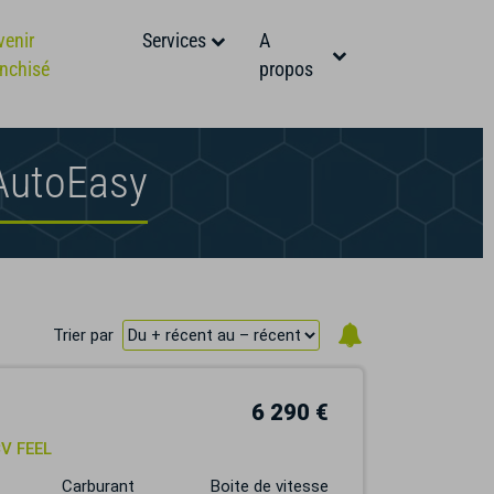
venir
Services
A
anchisé
propos
 AutoEasy
Trier par
6 290 €
CV FEEL
Carburant
Boite de vitesse