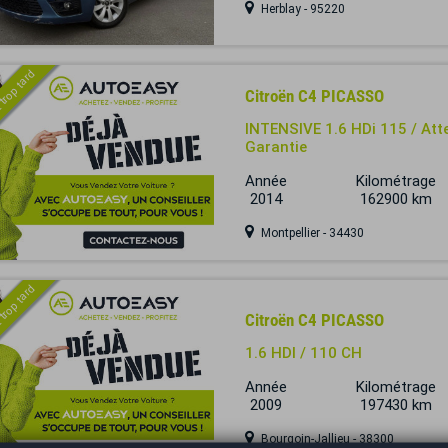
Herblay - 95220
 trop tard
Citroën C4 PICASSO
INTENSIVE 1.6 HDi 115 / Attel
Garantie
Année
Kilométrage
2014
162900 km
Montpellier - 34430
 trop tard
Citroën C4 PICASSO
1.6 HDI / 110 CH
Année
Kilométrage
2009
197430 km
Bourgoin-Jallieu - 38300