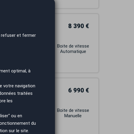
8 390 €
 refuser et fermer
main
Carburant
Boite de vitesse
ESSENCE
Automatique
ment optimal, à
e votre navigation
6 990 €
 données traitées
ore les
Carburant
Boite de vitesse
iser" ou en
DIESEL
Manuelle
 fonctionnement du
on sur le site.