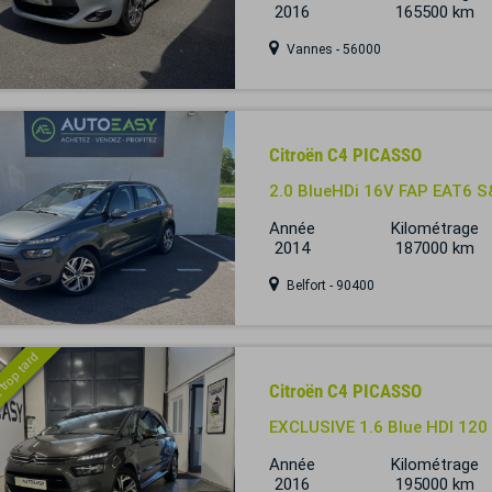
2016
165500 km
Vannes - 56000
Citroën C4 PICASSO
2.0 BlueHDi 16V FAP EAT6 S
Année
Kilométrage
2014
187000 km
Belfort - 90400
 trop tard
Citroën C4 PICASSO
EXCLUSIVE 1.6 Blue HDI 120
Année
Kilométrage
2016
195000 km