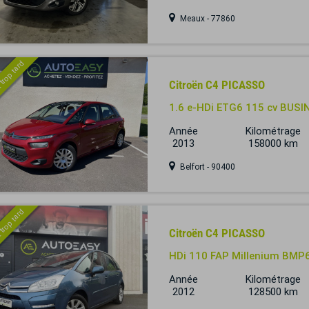
Meaux - 77860
 trop tard
Citroën C4 PICASSO
1.6 e-HDi ETG6 115 cv BUSI
Année
Kilométrage
2013
158000 km
Belfort - 90400
 trop tard
Citroën C4 PICASSO
HDi 110 FAP Millenium BMP
Année
Kilométrage
2012
128500 km