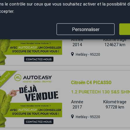
le contrôle sur ceux que vous souhaitez activer et la possibilité d
ccepter.
 trop tard
Citroën C4 PICASSO
Personnaliser
1.6 THP 165 S&S EXCLUSIV
Année
Kilométrage
2014
124627 km
Herblay - 95220
 trop tard
Citroën C4 PICASSO
1.2 PURETECH 130 S&S SHI
Année
Kilométrage
2017
97728 km
Herblay - 95220