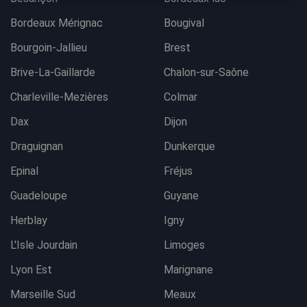
Bordeaux Mérignac
Bougival
Bourgoin-Jallieu
Brest
Brive-La-Gaillarde
Chalon-sur-Saône
Charleville-Mezières
Colmar
Dax
Dijon
Draguignan
Dunkerque
Epinal
Fréjus
Guadeloupe
Guyane
Herblay
Igny
L'Isle Jourdain
Limoges
Lyon Est
Marignane
Marseille Sud
Meaux