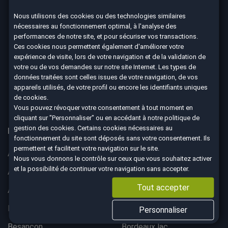
Nous utilisons des cookies ou des technologies similaires
nécessaires au fonctionnement optimal, à l'analyse des
Nous suivre
performances de notre site, et pour sécuriser vos transactions.
Ces cookies nous permettent également d'améliorer votre
expérience de visite, lors de votre navigation et de la validation de
votre ou de vos demandes sur notre site Internet. Les types de
données traitées sont celles issues de votre navigation, de vos
4.7
appareils utilisés, de votre profil ou encore les identifiants uniques
de cookies.
8590 avis Google
Vous pouvez révoquer votre consentement à tout moment en
cliquant sur "Personnaliser" ou en accédant à notre
politique de
gestion des cookies
. Certains cookies nécessaires au
Nos 67 agences à votre service dans toute la France
fonctionnement du site sont déposés sans votre consentement. Ils
permettent et facilitent votre navigation sur le site.
Aix-en-Provence
Ajaccio
Nous vous donnons le contrôle sur ceux que vous souhaitez activer
et la possibilité de continuer votre navigation sans accepter.
Albertville
Anglet
Tout accepter
Angoulême
Aurillac
Belfort
Bergerac
Personnaliser
Besançon
Bordeaux lac