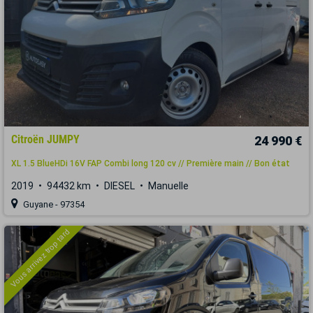
Citroën JUMPY
24 990 €
XL 1.5 BlueHDi 16V FAP Combi long 120 cv // Première main // Bon état
2019
94432 km
DIESEL
Manuelle
Guyane - 97354
Vous arrivez trop tard