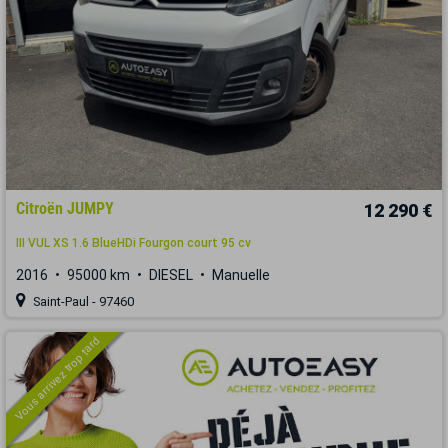
Citroën JUMPY
12 290 €
III VUL XS 1.6 BlueHDi Fourgon court 95 cv
2016
95000 km
DIESEL
Manuelle
Saint-Paul - 97460
Vous arrivez trop tard