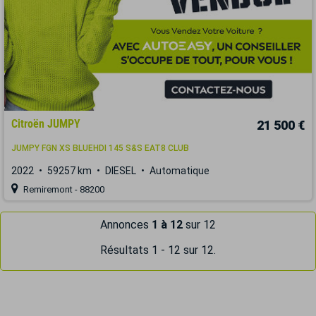
Citroën JUMPY
21 500 €
JUMPY FGN XS BLUEHDI 145 S&S EAT8 CLUB
2022
59257 km
DIESEL
Automatique
Remiremont - 88200
Annonces
1 à 12
sur 12
Résultats 1 - 12 sur 12.