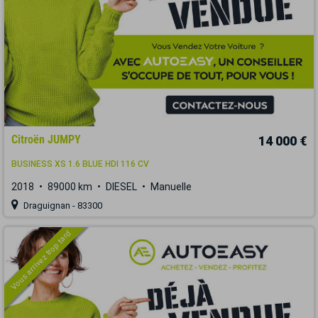
Citroën JUMPY
14 000 €
BUSINESS XS 1.6 BLUE HDI 116 CV
2018
89000 km
DIESEL
Manuelle
Draguignan - 83300
Vous arrivez trop tard