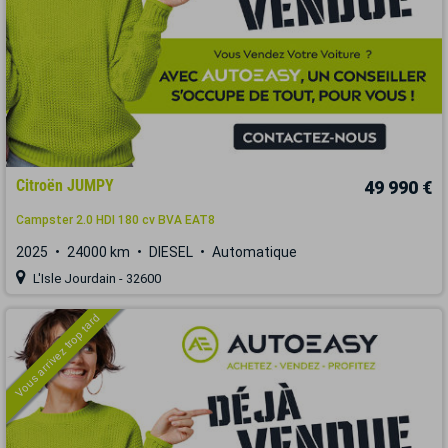
Citroën JUMPY
49 990 €
Campster 2.0 HDI 180 cv BVA EAT8
2025
24000 km
DIESEL
Automatique
L'Isle Jourdain - 32600
Vous arrivez trop tard