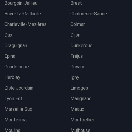
Bourgoin-Jallieu
Brest
Brive-La-Gaillarde
Chalon-sur-Saône
Charleville-Mezières
Colmar
Dax
Dijon
Draguignan
Dunkerque
Epinal
Fréjus
Guadeloupe
Guyane
Herblay
Igny
L'Isle Jourdain
Limoges
Lyon Est
Marignane
Marseille Sud
Meaux
Montélimar
Montpellier
Moulins
Mulhouse