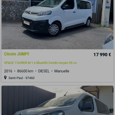
Citroën JUMPY
17 990 €
SPACE TOURER M 1.6 BlueHDi Combi moyen 95 cv
2016
86600 km
DIESEL
Manuelle
Saint-Paul - 97460