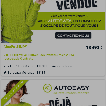
Citroën JUMPY
18 490 €
2.0 HDI 180cv EAT8 Driver Pack Premiere mains*TVA
recuperable*Contrat...
2021
115000 km
DIESEL
Automatique
Bordeaux Mérignac - 33185
Vous arrivez trop tard