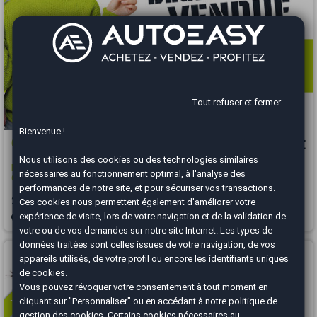
Tout refuser et fermer
Bienvenue !
Citroën JUMPY
13 990 €
Nous utilisons des cookies ou des technologies similaires
M 2.0 BlueHDi 180 Business EAT6 / 3 Places / Distribution OK / Caméra /
nécessaires au fonctionnement optimal, à l'analyse des
Carplay
performances de notre site, et pour sécuriser vos transactions.
2018
145845 km
DIESEL
Automatique
Ces cookies nous permettent également d'améliorer votre
expérience de visite, lors de votre navigation et de la validation de
Salon-de-Provence - 13330
votre ou de vos demandes sur notre site Internet. Les types de
données traitées sont celles issues de votre navigation, de vos
Vous arrivez trop tard
appareils utilisés, de votre profil ou encore les identifiants uniques
de cookies.
Vous pouvez révoquer votre consentement à tout moment en
cliquant sur "Personnaliser" ou en accédant à notre
politique de
gestion des cookies
. Certains cookies nécessaires au