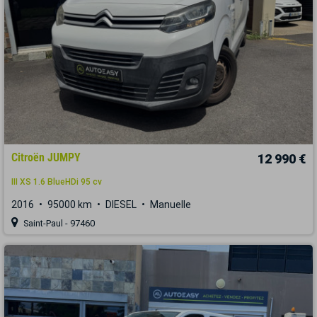
Citroën JUMPY
12 990 €
III XS 1.6 BlueHDi 95 cv
2016
95000 km
DIESEL
Manuelle
Saint-Paul - 97460