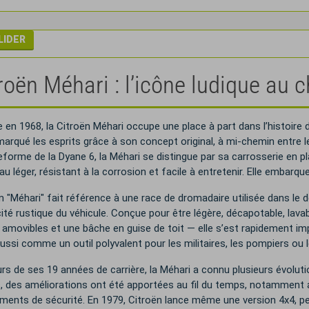
roën Méhari : l’icône ludique au
 en 1968, la Citroën Méhari occupe une place à part dans l’histoire d
marqué les esprits grâce à son concept original, à mi-chemin entre le v
teforme de la Dyane 6, la Méhari se distingue par sa carrosserie en pl
au léger, résistant à la corrosion et facile à entretenir. Elle embarq
"Méhari" fait référence à une race de dromadaire utilisée dans le dése
cité rustique du véhicule. Conçue pour être légère, décapotable, la
 amovibles et une bâche en guise de toit — elle s’est rapidement 
ussi comme un outil polyvalent pour les militaires, les pompiers ou l
rs de ses 19 années de carrière, la Méhari a connu plusieurs évoluti
, des améliorations ont été apportées au fil du temps, notamment a
ments de sécurité. En 1979, Citroën lance même une version 4x4, pe