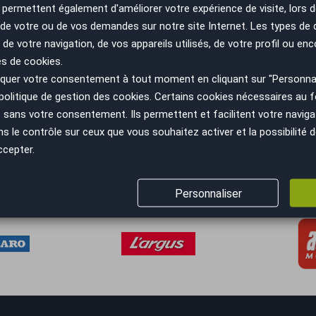
permettent également d'améliorer votre expérience de visite, lors d
sy prend en charge toutes les démarches administratives, vous lai
n de votre ou de vos demandes sur notre site Internet. Les types de
. Vous l'aurez compris, l'achat d'une voiture est simple et sans pris
 de votre navigation, de vos appareils utilisés, de votre profil ou enc
utoEasy.
es de cookies.
uer votre consentement à tout moment en cliquant sur "Personnal
sez-vous à vous séparer de votr
politique de gestion des cookies
. Certains cookies nécessaires au
sans votre consentement. Ils permettent et facilitent votre navigati
asy calcule en temps réel la valeur de
reprise de votre Citroën
le contrôle sur ceux que vous souhaitez activer et la possibilité d
nalisé s'adapte à vos besoins.
ccepter.
Personnaliser