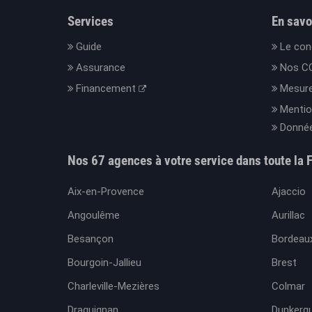
Services
En savo
Guide
Le con
Assurance
Nos C
Financement
Mesure
Mentio
Donnée
Nos 67 agences à votre service dans toute la 
Aix-en-Provence
Ajaccio
Angoulême
Aurillac
Besançon
Bordeaux
Bourgoin-Jallieu
Brest
Charleville-Mezières
Colmar
Draguignan
Dunkerq