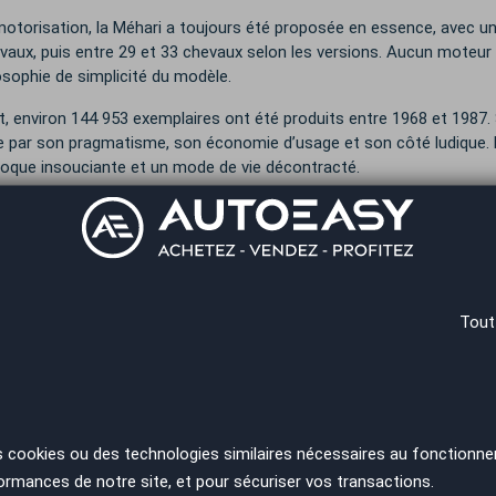
otorisation, la Méhari a toujours été proposée en essence, avec un 
vaux, puis entre 29 et 33 chevaux selon les versions. Aucun moteur di
losophie de simplicité du modèle.
t, environ 144 953 exemplaires ont été produits entre 1968 et 1987.
e par son pragmatisme, son économie d’usage et son côté ludique. De
oque insouciante et un mode de vie décontracté.
6, Citroën lui rend hommage en lançant la E-Méhari, une version 100
uité de cette icône intemporelle.
ment trouver une Citroën Méhari
Tout
echerchez une Citroën Méhari ? AutoEasy est votre partenaire a
les Citroën Méhari, des occasions méticuleusement inspectées a
s exceptionnelles pouvant atteindre 30 % sur votre future acquisiti
présence sur tout le territoire français, avec plus de 60 agen
s cookies ou des technologies similaires nécessaires au fonctionne
llers spécialisés vous accompagneront pour trouver le modèle 
ormances de notre site, et pour sécuriser vos transactions.
s méthodiquement à chaque étape de votre projet d'acquisition.