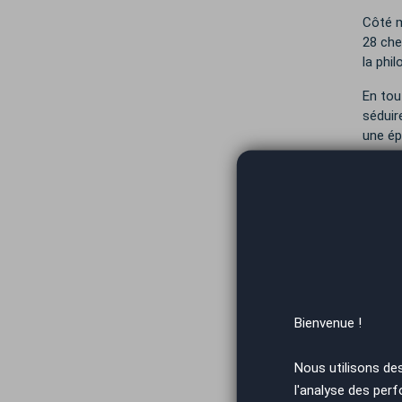
Côté m
28 che
la phi
En tou
séduir
une ép
En 201
contin
Com
Vous r
véhicu
Bienvenue !
remise
Notre 
Nous utilisons de
consei
l'analyse des perf
suivon