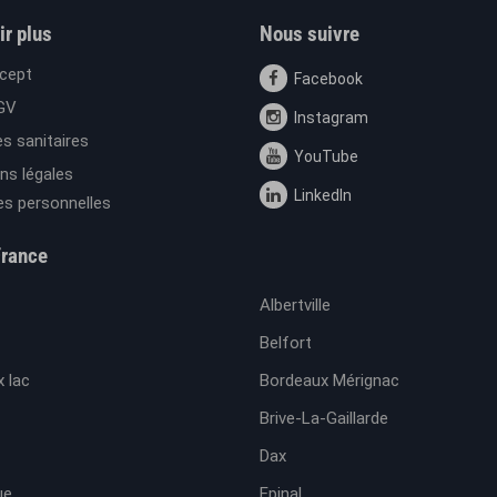
ir plus
Nous suivre
cept
Facebook
GV
Instagram
s sanitaires
YouTube
ns légales
LinkedIn
s personnelles
France
Albertville
Belfort
 lac
Bordeaux Mérignac
Brive-La-Gaillarde
Dax
ue
Epinal