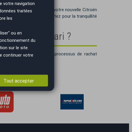
e votre navigation
ssant savourer pleinement votre nouvelle Citroën
 données traitées
e de tête chez AutoEasy. Optez pour la tranquillité
ore les
iser" ou en
e Citroën Méhari ?
 fonctionnement du
on sur le site.
 Méhari
, sans frais. Notre processus de rachat
e continuer votre
Tout accepter