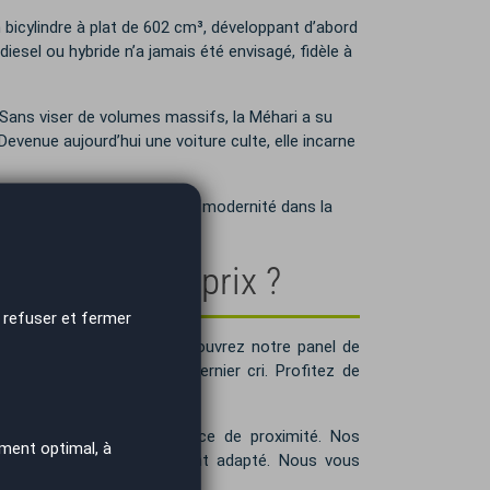
bicylindre à plat de 602 cm³, développant d’abord
esel ou hybride n’a jamais été envisagé, fidèle à
 Sans viser de volumes massifs, la Méhari a su
venue aujourd’hui une voiture culte, elle incarne
 % électrique, symbole de la modernité dans la
 au meilleur prix ?
 refuser et fermer
utomobile sur mesure. Découvrez notre panel de
ux modèles neufs 0 km dernier cri. Profitez de
on.
ces, vous garantit un service de proximité. Nos
ment optimal, à
Citroën Méhari parfaitement adapté. Nous vous