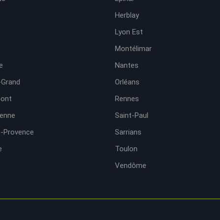
Herblay
Lyon Est
Montélimar
e
Nantes
-Grand
Orléans
ont
Rennes
ienne
Saint-Paul
e-Provence
Sarrians
e
Toulon
Vendôme