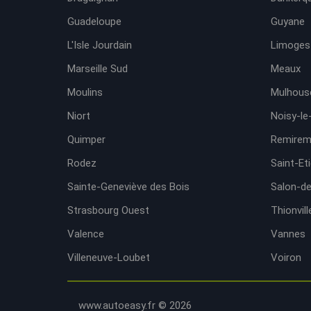
Guadeloupe
Guyane
L'Isle Jourdain
Limoges
Marseille Sud
Meaux
Moulins
Mulhous
Niort
Noisy-le
Quimper
Remirem
Rodez
Saint-Et
Sainte-Geneviève des Bois
Salon-d
Strasbourg Ouest
Thionvill
Valence
Vannes
Villeneuve-Loubet
Voiron
www.autoeasy.fr © 2026