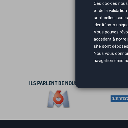
Ces cookies nous 
AutoEa
et de la validatio
Méhari
sont celles issues
avec A
identifiants uniqu
Vous pouvez révoq
Pen
accédant à notre
site sont déposés 
AutoE
Nous vous donnons 
person
navigation sans a
ILS PARLENT DE NOUS