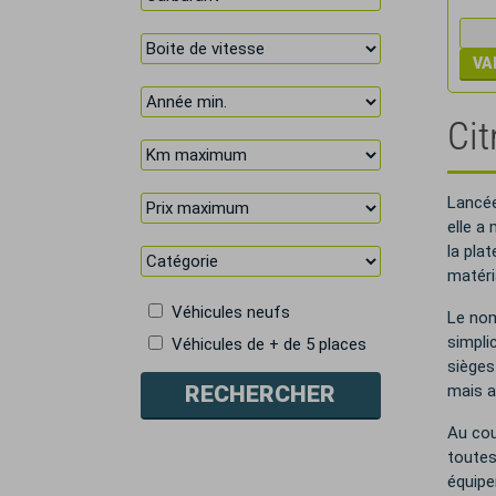
Cit
Lancée
elle a 
la pla
matéri
Véhicules neufs
Le nom 
simpli
Véhicules de + de 5 places
sièges
mais a
Au cou
toutes
équipe