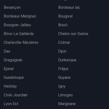
Besançon
Bordeaux lac
Bordeaux Mérignac
Bougival
Bourgoin-Jallieu
Brest
Brive-La-Gaillarde
Chalon-sur-Saône
Charleville-Mezières
Colmar
Dax
Dijon
Draguignan
Dunkerque
Epinal
Fréjus
Guadeloupe
Guyane
Herblay
Igny
L'Isle Jourdain
Limoges
Lyon Est
Marignane