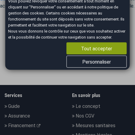
Vous pouvez révoquer votre consentement à tout moment en
accompagne personnellement dans le rachat de votre véhicule.
cliquant sur "Personnaliser" ou en accédant à notre
politique de
gestion des cookies
. Certains cookies nécessaires au
fonctionnement du site sont déposés sans votre consentement. Ils
permettent et facilitent votre navigation sur le site.
Nous vous donnons le contrôle sur ceux que vous souhaitez activer
ILS PARLENT DE NOUS
et la possibilité de continuer votre navigation sans accepter.
Tout accepter
Personnaliser
Services
En savoir plus
Guide
Le concept
Assurance
Nos CGV
Financement
Mesures sanitaires