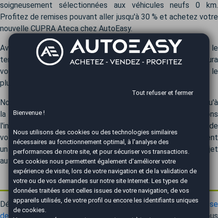
soigneusement sélectionnées aux véhicules neufs 0 km.
Profitez de remises pouvant aller jusqu'à 30 % et achetez votre
nouvelle CUPRA Ateca chez AutoEasy.
Avec notre réseau de près de 50 agences réparties sur tout le
territoire, nous sommes toujours à proximité. Votre agent saura
vous conseiller au mieux pour trouver le modèle Cupra Ateca le
plus adapté à vos besoins.
Tout refuser et fermer
Notre accompagnement est intégral, du premier conseil jusqu'à
Bienvenue !
la finalisation de votre projet. Chez AutoEasy, nous gérons
l'intégralité des formalités, vous laissant profiter pleinement de
Nous utilisons des cookies ou des technologies similaires
votre nouvelle Cupra Ateca. L'acquisition d'un véhicule devient
nécessaires au fonctionnement optimal, à l'analyse des
un moment de plaisir et de simplicité. Vivez votre projet
performances de notre site, et pour sécuriser vos transactions.
automobile en toute confiance.
Ces cookies nous permettent également d'améliorer votre
expérience de visite, lors de votre navigation et de la validation de
Cherchez-vous à revendre votre CUPRA Ateca ?
votre ou de vos demandes sur notre site Internet. Les types de
données traitées sont celles issues de votre navigation, de vos
appareils utilisés, de votre profil ou encore les identifiants uniques
Découvrez instantanément et gratuitement la valeur de
reprise
de cookies.
de votre CUPRA Ateca
grâce à AutoEasy. Un expert vou