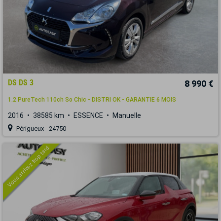
DS DS 3
8 990 €
1.2 PureTech 110ch So Chic - DISTRI OK - GARANTIE 6 MOIS
2016
38585 km
ESSENCE
Manuelle
Périgueux - 24750
Vous arrivez trop tard