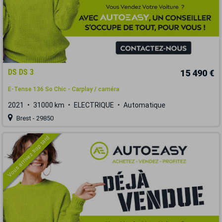
DS DS 3
15 490 €
E-Tense 136 So Chic - Carplay / caméra
2021
31000 km
ELECTRIQUE
Automatique
Brest - 29850
Vous arrivez trop tard