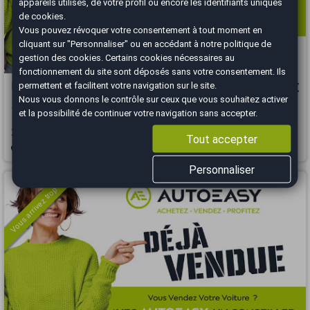
appareils utilisés, de votre profil ou encore les identifiants uniques
de cookies.
Vous pouvez révoquer votre consentement à tout moment en
cliquant sur "Personnaliser" ou en accédant à notre
politique de
gestion des cookies
. Certains cookies nécessaires au
fonctionnement du site sont déposés sans votre consentement. Ils
DS DS 3
permettent et facilitent votre navigation sur le site.
8 490 €
Nous vous donnons le contrôle sur ceux que vous souhaitez activer
1.6 BLUEHDi 100ch So Chic BVM5
et la possibilité de continuer votre navigation sans accepter.
2016
108600 km
DIESEL
Manuelle
Tout accepter
Périgueux - 24750
Personnaliser
Vous arrivez trop tard