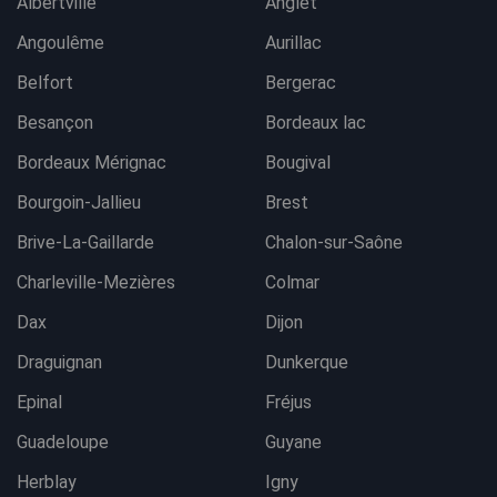
Albertville
Anglet
Angoulême
Aurillac
Belfort
Bergerac
Besançon
Bordeaux lac
Bordeaux Mérignac
Bougival
Bourgoin-Jallieu
Brest
Brive-La-Gaillarde
Chalon-sur-Saône
Charleville-Mezières
Colmar
Dax
Dijon
Draguignan
Dunkerque
Epinal
Fréjus
Guadeloupe
Guyane
Herblay
Igny