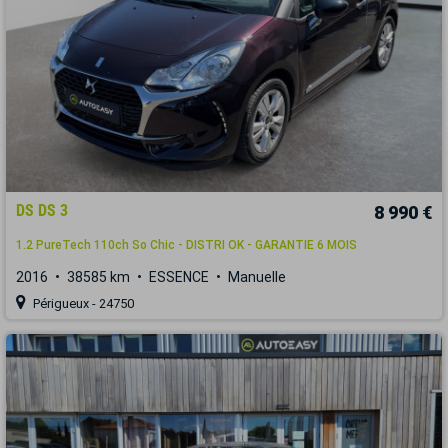
DS DS 3
8 990 €
1.2 PureTech 110ch So Chic - DISTRI OK - GARANTIE 6 MOIS
2016
38585 km
ESSENCE
Manuelle
Périgueux - 24750