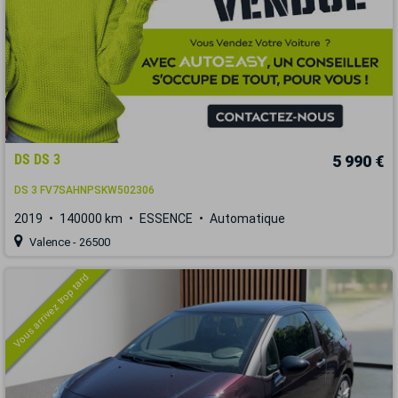
DS DS 3
5 990 €
DS 3 FV7SAHNPSKW502306
2019
140000 km
ESSENCE
Automatique
Valence - 26500
Vous arrivez trop tard