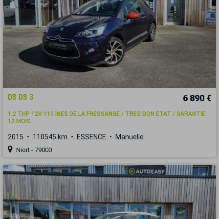
DS DS 3
6 890 €
1.2 THP 12V 110 INES DE LA FRESSANGE / TRES BON ETAT / GARANTIE
12 MOIS
2015
110545 km
ESSENCE
Manuelle
Niort - 79000