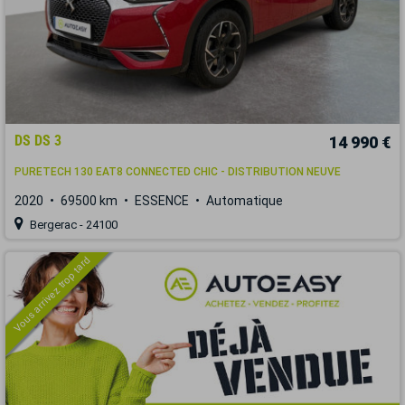
DS DS 3
14 990 €
PURETECH 130 EAT8 CONNECTED CHIC - DISTRIBUTION NEUVE
2020
69500 km
ESSENCE
Automatique
Bergerac - 24100
Vous arrivez trop tard