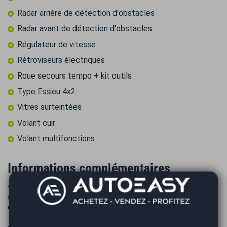
Radar arrière de détection d'obstacles
Radar avant de détection d'obstacles
Régulateur de vitesse
Rétroviseurs électriques
Roue secours tempo + kit outils
Type Essieu 4x2
Vitres surteintées
Volant cuir
Volant multifonctions
Informations complémentaires
- Annonce non contractuelle, sous réserve d’erreur de
saisie. - Prix du véhicule hors forfait de mise à la route et
de certificat d’immatriculation.
- Forfait STANDARD : 390€TTC (nettoyage essentiel,