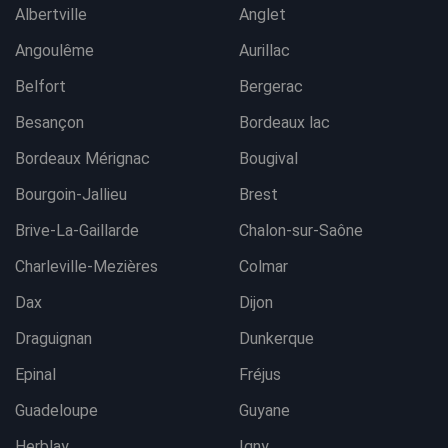
Albertville
Anglet
Angoulême
Aurillac
Belfort
Bergerac
Besançon
Bordeaux lac
Bordeaux Mérignac
Bougival
Bourgoin-Jallieu
Brest
Brive-La-Gaillarde
Chalon-sur-Saône
Charleville-Mezières
Colmar
Dax
Dijon
Draguignan
Dunkerque
Epinal
Fréjus
Guadeloupe
Guyane
Herblay
Igny