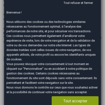
gestion administrative, 1/4 DE CARBURANT mise en main,
Tout refuser et fermer
garantie 6 mois)
- Forfait CONFORT : 690€TTC (nettoyage premium,
Bienvenue !
gestion administrative, 1/2 DE CARBURANT, mise en main,
garantie 12 mois)
Nous utilisons des cookies ou des technologies similaires
- AUTOEASY Moulins vous propose : - Extension de
nécessaires au fonctionnement optimal, à l'analyse des
garantie à partir de 29€ /mois (formule Sécurité+) avec
performances de notre site, et pour sécuriser vos transactions.
notre partenaire OPTEVEN. - Reprise de votre véhicule. -
Ces cookies nous permettent également d'améliorer votre
Vous venez de loin ? Nous pouvons vous récupérer à la gare
expérience de visite, lors de votre navigation et de la validation de
SNCF de Moulins !
votre ou de vos demandes sur notre site Internet. Les types de
données traitées sont celles issues de votre navigation, de vos
appareils utilisés, de votre profil ou encore les identifiants uniques
Financer
de cookies.
Vous pouvez révoquer votre consentement à tout moment en
cliquant sur "Personnaliser" ou en accédant à notre
politique de
Prix du véhicule
gestion des cookies
. Certains cookies nécessaires au
fonctionnement du site sont déposés sans votre consentement. Ils
€
permettent et facilitent votre navigation sur le site.
Apport en €
Nous vous donnons le contrôle sur ceux que vous souhaitez activer
et la possibilité de continuer votre navigation sans accepter.
€
Durée
Tout accepter