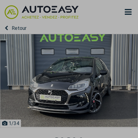
Retour
1
/34