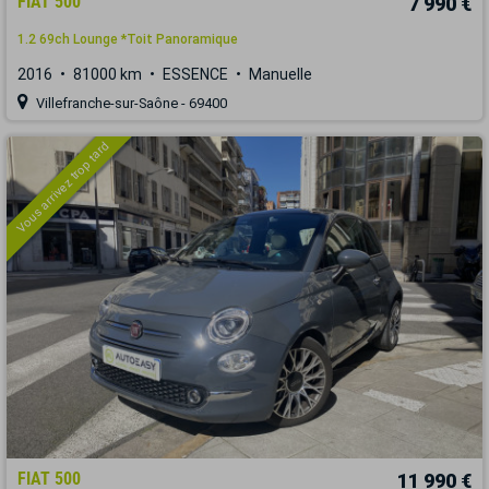
FIAT 500
7 990 €
1.2 69ch Lounge *Toit Panoramique
2016
81000 km
ESSENCE
Manuelle
Villefranche-sur-Saône - 69400
Vous arrivez trop tard
FIAT 500
11 990 €