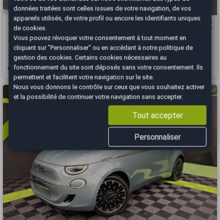
données traitées sont celles issues de votre navigation, de vos
appareils utilisés, de votre profil ou encore les identifiants uniques
FIAT 500
9 990 €
de cookies.
Vous pouvez révoquer votre consentement à tout moment en
Phase 3 1.0 BSG 12V Mhd 69 cv
cliquant sur "Personnaliser" ou en accédant à notre
politique de
2021
58600 km
ESSENCE
Manuelle
gestion des cookies
. Certains cookies nécessaires au
fonctionnement du site sont déposés sans votre consentement. Ils
Guadeloupe - 97122
permettent et facilitent votre navigation sur le site.
Nous vous donnons le contrôle sur ceux que vous souhaitez activer
Vous arrivez trop tard
et la possibilité de continuer votre navigation sans accepter.
Tout accepter
Personnaliser