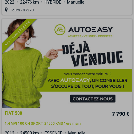
2022
22476 km
HYBRIDE
Manuelle
Tours - 37270
Vous arrivez trop tard
FIAT 500
7 790 €
1.4 MPI 100 CH SPORT 24500 KMS 1ere main
2012
24500 km
ESSENCE
Manuelle