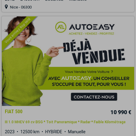
Nice - 06300
Vous arrivez trop tard
FIAT 500
10 990 €
III 1.0 MHEV 69 cv BSG * Toit Panoramique * Radar * Faible Kilométrage
2023
12500 km
HYBRIDE
Manuelle