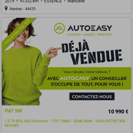
2019
41332 km
ESSENCE
Manuelle
Nantes - 44470
Vous arrivez trop tard
FIAT 500
10 990 €
1.0 70 BSG S&S Dolcevita - TOIT PANO - 2EME MAIN - SUIVI ENTRETIEN -
REVISEE