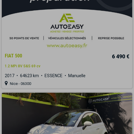
FIAT 500
6 490 €
1.2 MPi 8V S&S 69 cv
2017
64623 km
ESSENCE
Manuelle
Nice - 06300