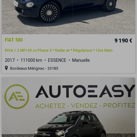
FIAT 500
9 190 €
RIVA 1.2 MPi 69 cv Phase 3 * Radar Ar * Régulateur * 1ère Main
2017
111000 km
ESSENCE
Manuelle
Bordeaux Mérignac - 33185