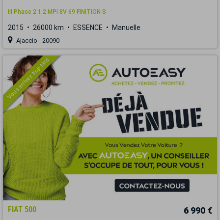
III Phase 2 1.2 MPi 8V 69 FINITION S
2015
26000 km
ESSENCE
Manuelle
Ajaccio - 20090
Vous arrivez trop tard
FIAT 500
6 990 €