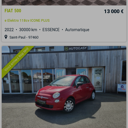
FIAT 500
13 000 €
e Elektro 118cv ICONE PLUS
2022
30000 km
ESSENCE
Automatique
Saint-Paul - 97460
Vous arrivez trop tard