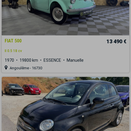
FIAT 500
13 490 €
II 0.5 18 cv
1970
19800 km
ESSENCE
Manuelle
Angoulême - 16730