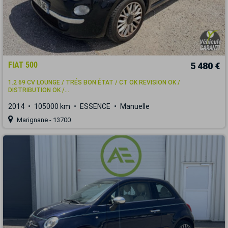
FIAT 500
5 480 €
1.2 69 CV LOUNGE / TRÉS BON ÉTAT / CT OK REVISION OK /
DISTRIBUTION OK /...
2014
105000 km
ESSENCE
Manuelle
Marignane - 13700