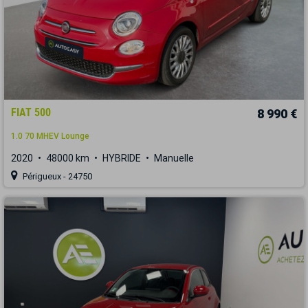
FIAT 500
8 990 €
1.0 70 MHEV Lounge
2020
48000 km
HYBRIDE
Manuelle
Périgueux - 24750