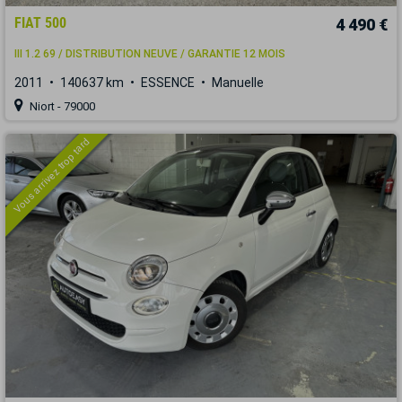
FIAT 500
4 490 €
III 1.2 69 / DISTRIBUTION NEUVE / GARANTIE 12 MOIS
2011
140637 km
ESSENCE
Manuelle
Niort - 79000
Vous arrivez trop tard