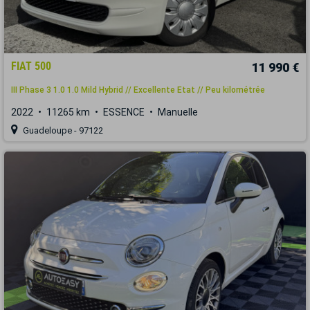
FIAT 500
11 990 €
III Phase 3 1.0 1.0 Mild Hybrid // Excellente Etat // Peu kilométrée
2022
11265 km
ESSENCE
Manuelle
Guadeloupe - 97122