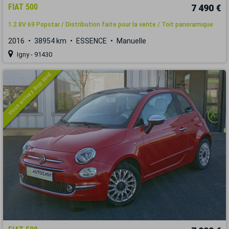
FIAT 500
7 490 €
1.2 8V 69 Popstar / Distribution faite pour la vente / Toit panoramique
2016
38954 km
ESSENCE
Manuelle
Igny - 91430
Vous arrivez trop tard