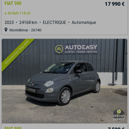
FIAT 500
17 990 €
e 42 kwh 118 ch
2023
24168 km
ELECTRIQUE
Automatique
Montélimar - 26740
Vous arrivez trop tard
FIAT 500