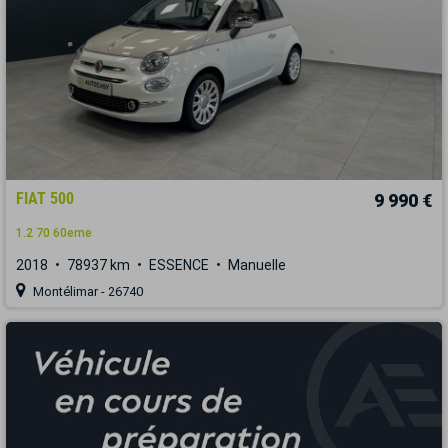
FIAT 500
9 990 €
1.2 70 60eme
2018
78937 km
ESSENCE
Manuelle
Montélimar - 26740