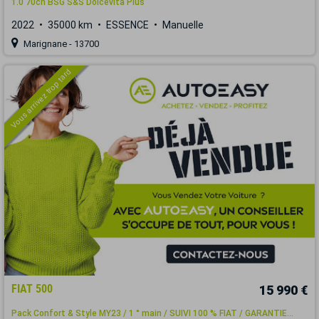
1.0 70ch BSG S&S Dolcevita Plus
2022
35000 km
ESSENCE
Manuelle
Marignane - 13700
Vous arrivez trop tard
FIAT 500
15 990 €
Pack Confort & Style MY23 / 1 ° main / SUIVI 100 % FIAT / GARANTIE...