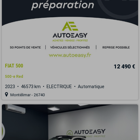
FIAT 500
12 490 €
500-e Red
2023
46573 km
ELECTRIQUE
Automatique
Montélimar - 26740