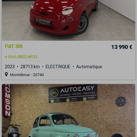
FIAT 500
13 990 €
e 95ch (RED) MY23
2023
28713 km
ELECTRIQUE
Automatique
Montélimar - 26740