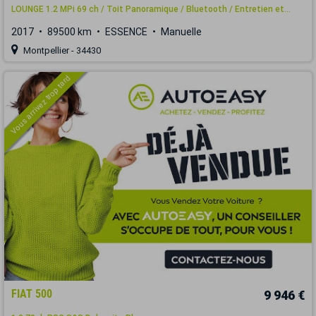
LOUNGE 1.2 MPi 69 ch / Toit Panoramique / Bluetooth / Entretien et...
2017
89500 km
ESSENCE
Manuelle
Montpellier - 34430
Vous arrivez trop tard
FIAT 500
9 946 €