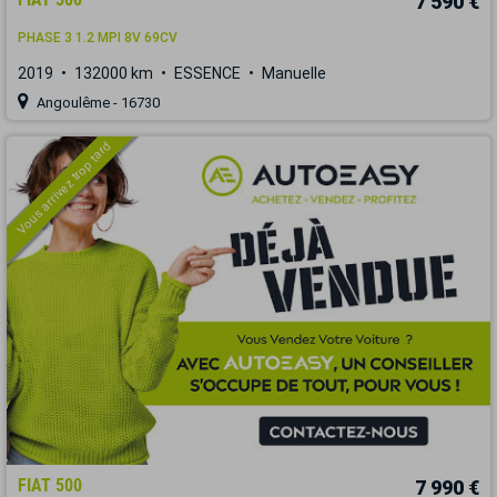
7 590 €
PHASE 3 1.2 MPI 8V 69CV
2019
132000 km
ESSENCE
Manuelle
Angoulême - 16730
Vous arrivez trop tard
FIAT 500
7 990 €