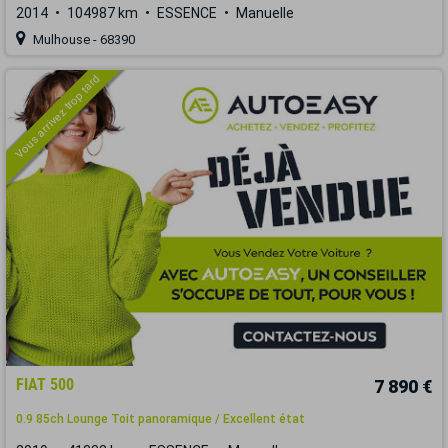
2014
104987 km
ESSENCE
Manuelle
Mulhouse - 68390
Vous arrivez trop tard
FIAT 500
7 890 €
0.9 85ch Lounge Toit panoramique / Excellent état