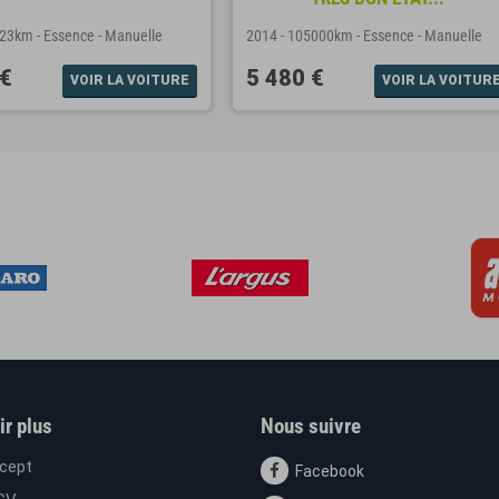
623km
-
Essence
-
Manuelle
2014
-
105000km
-
Essence
-
Manuelle
 €
5 480 €
VOIR LA VOITURE
VOIR LA VOITUR
ir plus
Nous suivre
cept
Facebook