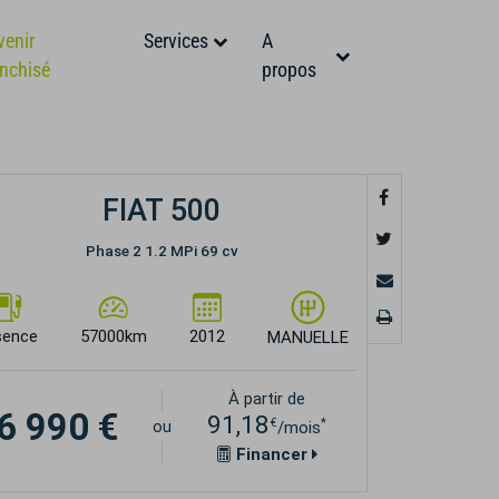
venir
Services
A
anchisé
propos
FIAT 500
Phase 2 1.2 MPi 69 cv
sence
57000km
2012
MANUELLE
À partir de
6 990 €
91,18
€
*
ou
/mois
Financer