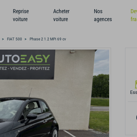
Reprise
Acheter
Nos
De
voiture
voiture
agences
fr
FIAT 500
Phase 2 1.2 MPi 69 cv
Es