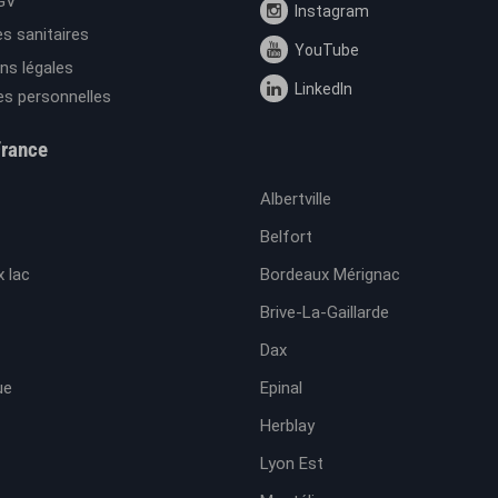
GV
Instagram
s sanitaires
YouTube
ns légales
LinkedIn
s personnelles
France
Albertville
Belfort
 lac
Bordeaux Mérignac
Brive-La-Gaillarde
Dax
ue
Epinal
Herblay
Lyon Est