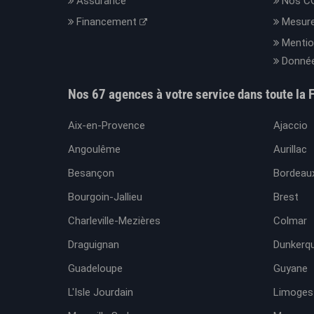
Assurance
Nos C
Financement
Mesure
Mentio
Donnée
Nos 67 agences à votre service dans toute la 
Aix-en-Provence
Ajaccio
Angoulême
Aurillac
Besançon
Bordeaux
Bourgoin-Jallieu
Brest
Charleville-Mezières
Colmar
Draguignan
Dunkerq
Guadeloupe
Guyane
L'Isle Jourdain
Limoges