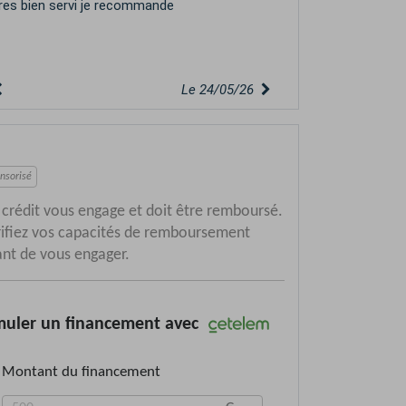
ien gentils reprise Clio merci encore pour
ous au plaisir
Le 12/04/26