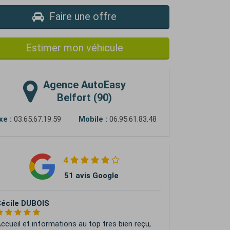
Faire une offre
Estimer mon véhicule
Agence
AutoEasy
Belfort (90)
xe :
03.65.67.19.59
Mobile :
06.95.61.83.48
4
51 avis Google
arole Rajoie
e recommande des personnes formidable et