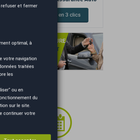
 refuser et fermer
Devis assurance en 3 clics
PRISE DE VOTRE VOITURE
ment optimal, à
NS OBLIGATION D'ACHAT
TIMATION GRATUITE
e votre navigation
IEMENT IMMÉDIAT.
 données traitées
ore les
iser" ou en
 fonctionnement du
on sur le site.
e continuer votre