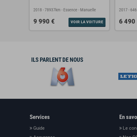
anuelle
2018
-
78937km
-
Essence
-
Manuelle
2017
-
64
9 990 €
6 490
A VOITURE
VOIR LA VOITURE
ILS PARLENT DE NOUS
Services
En savo
Guide
Le con