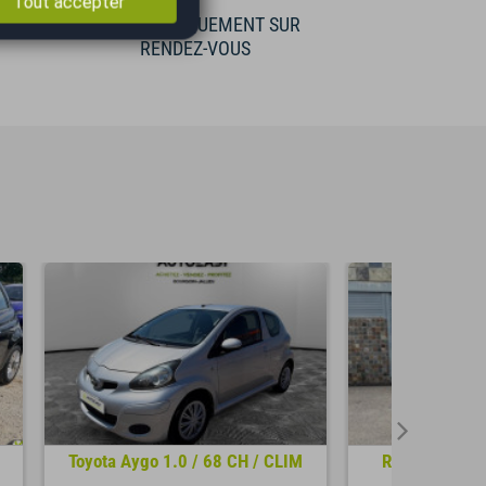
Tout accepter
E
VISIBLE UNIQUEMENT SUR
RENDEZ-VOUS
Toyota Aygo 1.0 / 68 CH / CLIM
Renault Clio I
TR