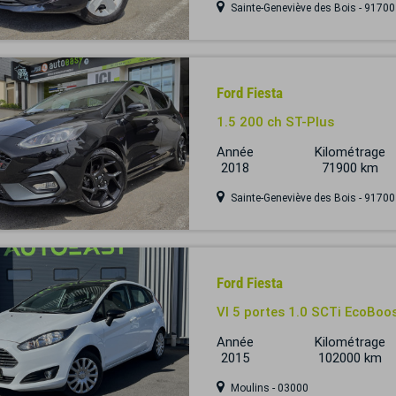
Sainte-Geneviève des Bois - 91700
Ford Fiesta
1.5 200 ch ST-Plus
Année
Kilométrage
2018
71900 km
Sainte-Geneviève des Bois - 91700
Ford Fiesta
VI 5 portes 1.0 SCTi EcoBoo
Année
Kilométrage
2015
102000 km
Moulins - 03000