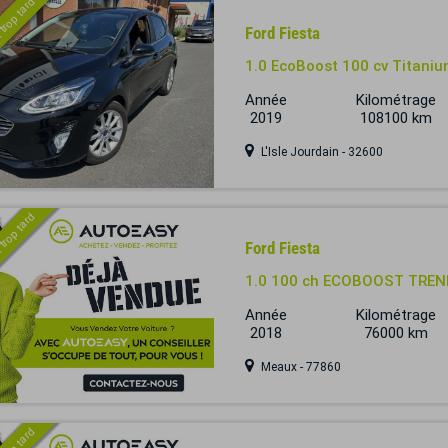
 trop tard
Ford Fiesta
1.0 EcoBoost 100 cv Titani
Année
Kilométrage
2019
108100 km
L'Isle Jourdain - 32600
 trop tard
Ford Fiesta
1.0 100 ch ECOBOOST TREN
Année
Kilométrage
2018
76000 km
Meaux - 77860