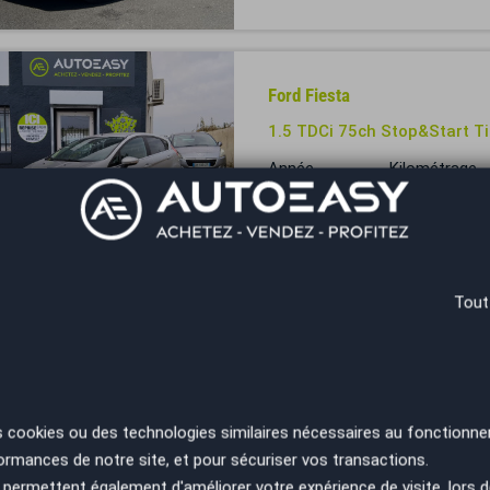
Ford Fiesta
1.5 TDCi 75ch Stop&Start T
Année
Kilométrage
2016
144980 km
Marignane - 13700
Tout
Ford Fiesta
TITANIUM 1.0 95 CH CARPLA
Année
Kilométrage
2020
90500 km
s cookies ou des technologies similaires nécessaires au fonctionne
ormances de notre site, et pour sécuriser vos transactions.
Brest - 29850
permettent également d'améliorer votre expérience de visite, lors d