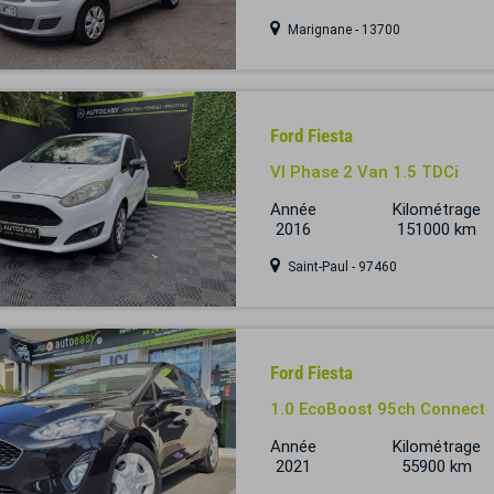
Marignane - 13700
Ford Fiesta
VI Phase 2 Van 1.5 TDCi
Année
Kilométrage
2016
151000 km
Saint-Paul - 97460
Ford Fiesta
1.0 EcoBoost 95ch Connect
Année
Kilométrage
2021
55900 km