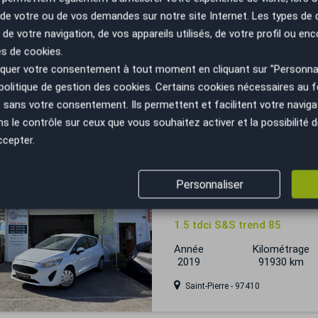
n de votre ou de vos demandes sur notre site Internet. Les types de
 de votre navigation, de vos appareils utilisés, de votre profil ou enc
Ford Fiesta
es de cookies.
uer votre consentement à tout moment en cliquant sur "Personnal
VII 1.0 SCTi 100cv ST-LINE
politique de gestion des cookies
. Certains cookies nécessaires au
Année
Kilométrage
sans votre consentement. Ils permettent et facilitent votre navigati
2019
88000 km
le contrôle sur ceux que vous souhaitez activer et la possibilité d
Saint-Paul - 97460
ccepter.
Personnaliser
Ford Fiesta
1.5 tdci S&S trend 85
Année
Kilométrage
2019
91930 km
Saint-Pierre - 97410