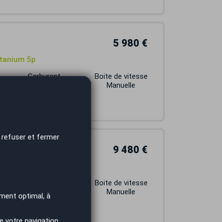
5 980 €
itanium 5p
Carburant
Boite de vitesse
DIESEL
Manuelle
 refuser et fermer
9 480 €
Y / FEUX AUTO
Carburant
Boite de vitesse
ESSENCE
Manuelle
ment optimal, à
e votre navigation