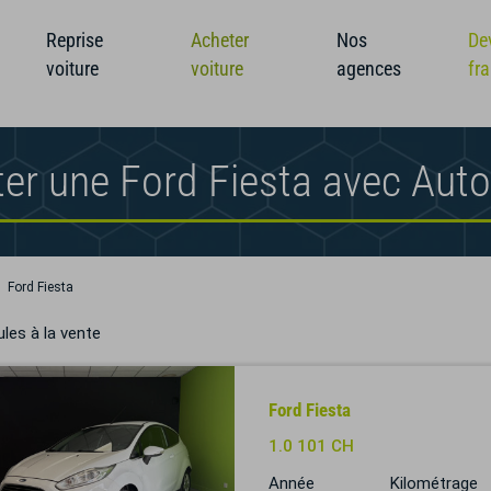
Reprise
Acheter
Nos
De
voiture
voiture
agences
fr
er une Ford Fiesta avec Aut
Ford Fiesta
les à la vente
Ford Fiesta
1.0 101 CH
Année
Kilométrage