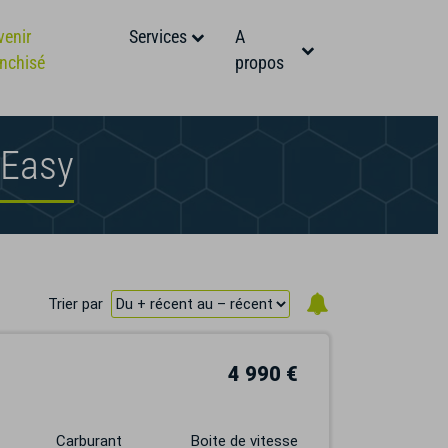
venir
Services
A
anchisé
propos
oEasy
Trier par
4 990 €
Carburant
Boite de vitesse