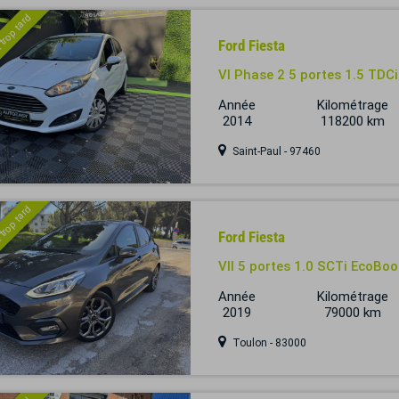
 trop tard
Ford Fiesta
VI Phase 2 5 portes 1.5 TDC
Année
Kilométrage
2014
118200 km
Saint-Paul - 97460
 trop tard
Ford Fiesta
VII 5 portes 1.0 SCTi EcoBo
Année
Kilométrage
2019
79000 km
Toulon - 83000