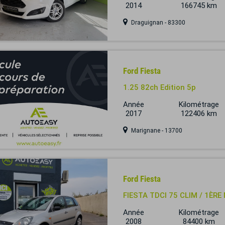
2014
166745 km
Draguignan - 83300
Ford Fiesta
1.25 82ch Edition 5p
Année
Kilométrage
2017
122406 km
Marignane - 13700
Ford Fiesta
FIESTA TDCI 75 CLIM / 1ÈRE
Année
Kilométrage
2008
84400 km