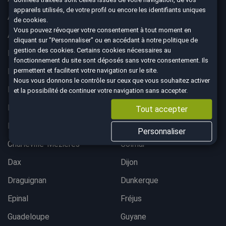
appareils utilisés, de votre profil ou encore les identifiants uniques
Albertville
Anglet
de cookies.
Vous pouvez révoquer votre consentement à tout moment en
Angoulême
Aurillac
cliquant sur "Personnaliser" ou en accédant à notre
politique de
gestion des cookies
. Certains cookies nécessaires au
Belfort
Bergerac
fonctionnement du site sont déposés sans votre consentement. Ils
permettent et facilitent votre navigation sur le site.
Besançon
Bordeaux lac
Nous vous donnons le contrôle sur ceux que vous souhaitez activer
Bordeaux Mérignac
Bougival
et la possibilité de continuer votre navigation sans accepter.
Bourgoin-Jallieu
Brest
Tout accepter
Brive-La-Gaillarde
Chalon-sur-Saône
Personnaliser
Charleville-Mezières
Colmar
Dax
Dijon
Draguignan
Dunkerque
Epinal
Fréjus
Guadeloupe
Guyane