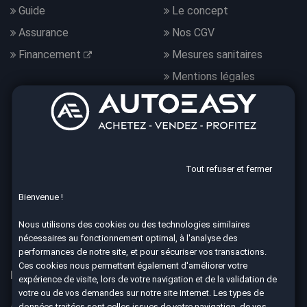
Guide
Le concept
Assurance
Nos CGV
Financement
Mesures sanitaires
Mentions légales
Données personnelles
Nous suivre
Tout refuser et fermer
Bienvenue !
4.7
Nous utilisons des cookies ou des technologies similaires
8590 avis Google
nécessaires au fonctionnement optimal, à l'analyse des
performances de notre site, et pour sécuriser vos transactions.
Ces cookies nous permettent également d'améliorer votre
Nos 67 agences à votre service dans toute la France
expérience de visite, lors de votre navigation et de la validation de
votre ou de vos demandes sur notre site Internet. Les types de
Aix-en-Provence
Ajaccio
données traitées sont celles issues de votre navigation, de vos