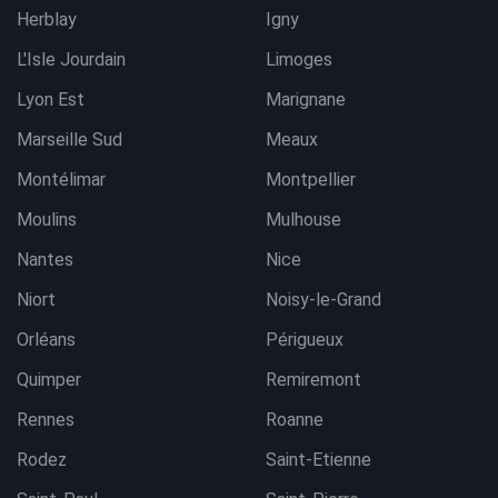
Herblay
Igny
L'Isle Jourdain
Limoges
Lyon Est
Marignane
Marseille Sud
Meaux
Montélimar
Montpellier
Moulins
Mulhouse
Nantes
Nice
Niort
Noisy-le-Grand
Orléans
Périgueux
Quimper
Remiremont
Rennes
Roanne
Rodez
Saint-Etienne