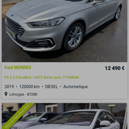
Ford MONDEO
12 490 €
Ph 2 2.0 EcoBlue 150CV Boite auto TITANIUM
2019
120000 km
DIESEL
Automatique
Limoges - 87280
Vous arrivez trop tard