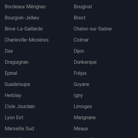
Bordeaux Mérignac
Bougival
Bourgoin-Jallieu
Brest
Brive-La-Gaillarde
Chalon-sur-Saône
Charleville-Mezières
Colmar
Dax
Dijon
Draguignan
Dunkerque
Epinal
Fréjus
Guadeloupe
Guyane
Herblay
Igny
L'Isle Jourdain
Limoges
Lyon Est
Marignane
Marseille Sud
Meaux