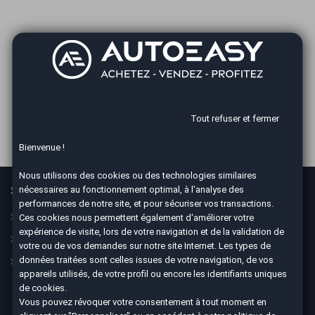
ILS PARLENT DE NOUS
Tout refuser et fermer
Bienvenue !
Nous utilisons des cookies ou des technologies similaires
nécessaires au fonctionnement optimal, à l'analyse des
Services
En savoir plus
performances de notre site, et pour sécuriser vos transactions.
Guide
Le concept
Ces cookies nous permettent également d'améliorer votre
expérience de visite, lors de votre navigation et de la validation de
Assurance
Nos CGV
votre ou de vos demandes sur notre site Internet. Les types de
données traitées sont celles issues de votre navigation, de vos
Financement
Mesures sanitaires
appareils utilisés, de votre profil ou encore les identifiants uniques
Mentions légales
de cookies.
Vous pouvez révoquer votre consentement à tout moment en
Données personnelles