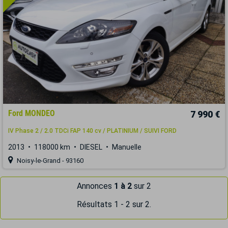
Ford MONDEO
7 990 €
IV Phase 2 / 2.0 TDCi FAP 140 cv / PLATINIUM / SUIVI FORD
2013
118000 km
DIESEL
Manuelle
Noisy-le-Grand - 93160
Annonces
1 à 2
sur 2
Résultats 1 - 2 sur 2.