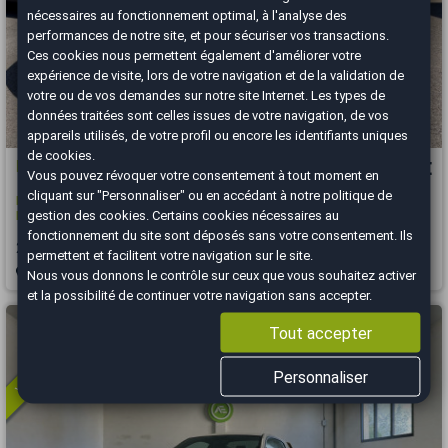
nécessaires au fonctionnement optimal, à l'analyse des
performances de notre site, et pour sécuriser vos transactions.
Ces cookies nous permettent également d'améliorer votre
expérience de visite, lors de votre navigation et de la validation de
votre ou de vos demandes sur notre site Internet. Les types de
données traitées sont celles issues de votre navigation, de vos
appareils utilisés, de votre profil ou encore les identifiants uniques
de cookies.
Ford MUSTANG
28 490 €
Vous pouvez révoquer votre consentement à tout moment en
cliquant sur "Personnaliser" ou en accédant à notre
politique de
Mach E AWD 269cv Standard Range / 1ere main / Super état / 4x4 /
gestion des cookies
. Certains cookies nécessaires au
Blanc Nacre...
fonctionnement du site sont déposés sans votre consentement. Ils
2023
55000 km
ELECTRIQUE
Automatique
permettent et facilitent votre navigation sur le site.
Aix-en-Provence - 13290
Nous vous donnons le contrôle sur ceux que vous souhaitez activer
et la possibilité de continuer votre navigation sans accepter.
Vous arrivez trop tard
Tout accepter
Personnaliser