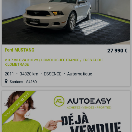
Ford MUSTANG
27 990 €
V 3.7 V6 BVA 310 cv / HOMOLOGUEE FRANCE / TRES FAIBLE
KILOMETRAGE
2011
34820 km
ESSENCE
Automatique
Sarrians - 84260
Vous arrivez trop tard