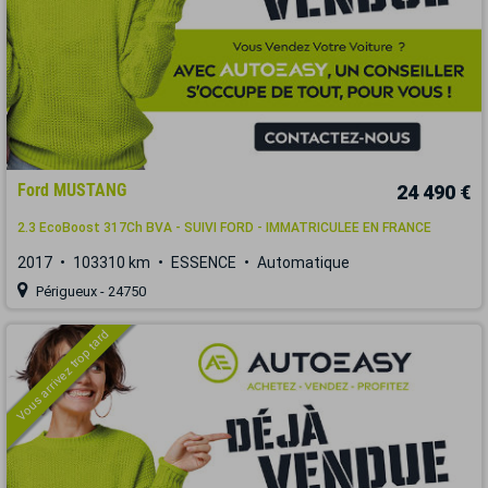
Ford MUSTANG
24 490 €
2.3 EcoBoost 317Ch BVA - SUIVI FORD - IMMATRICULEE EN FRANCE
2017
103310 km
ESSENCE
Automatique
Périgueux - 24750
Vous arrivez trop tard