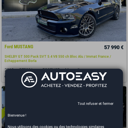
Ford MUSTANG
57 990 €
SHELBY GT 500 Pack SVT 5.4 V8 550 ch Bloc Alu / Immat France /
Echappement Borla
2010
57500 km
ESSENCE
Manuelle
Montpellier - 34430
Vous arrivez trop tard
Tout refuser et fermer
Bienvenue !
Nous utilisons des cookies ou des technologies similaires