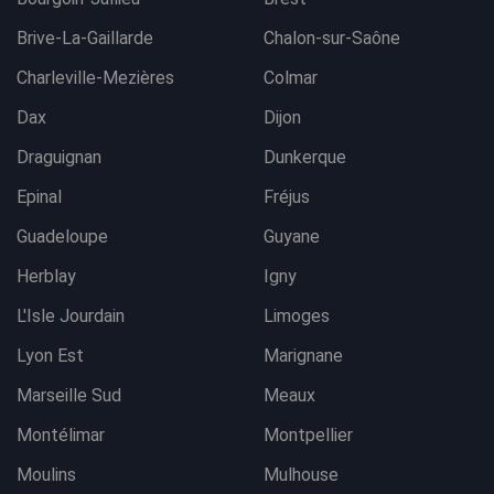
Brive-La-Gaillarde
Chalon-sur-Saône
Charleville-Mezières
Colmar
Dax
Dijon
Draguignan
Dunkerque
Epinal
Fréjus
Guadeloupe
Guyane
Herblay
Igny
L'Isle Jourdain
Limoges
Lyon Est
Marignane
Marseille Sud
Meaux
Montélimar
Montpellier
Moulins
Mulhouse