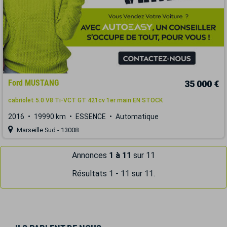
Ford MUSTANG
35 000 €
cabriolet 5.0 V8 Ti-VCT GT 421cv 1er main EN STOCK
2016
19990 km
ESSENCE
Automatique
Marseille Sud - 13008
Annonces
1 à 11
sur 11
Résultats 1 - 11 sur 11.