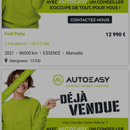
Ford Puma
12 990 €
1.0 EcoBoost - 125 ST LINE
2021
86000 km
ESSENCE
Manuelle
Marignane - 13700
Vous arrivez trop tard