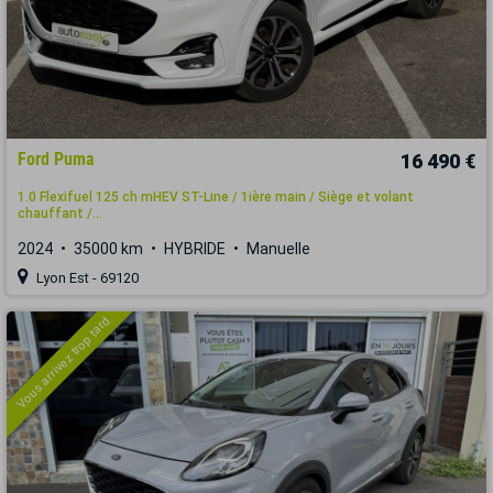
Ford Puma
16 490 €
1.0 Flexifuel 125 ch mHEV ST-Line / 1ière main / Siège et volant
chauffant /...
2024
35000 km
HYBRIDE
Manuelle
Lyon Est - 69120
Vous arrivez trop tard