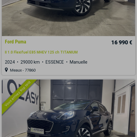
Ford Puma
16 990 €
II 1.0 Flexifuel E85 MHEV 125 ch TITANIUM
2024
29000 km
ESSENCE
Manuelle
Meaux - 77860
Vous arrivez trop tard