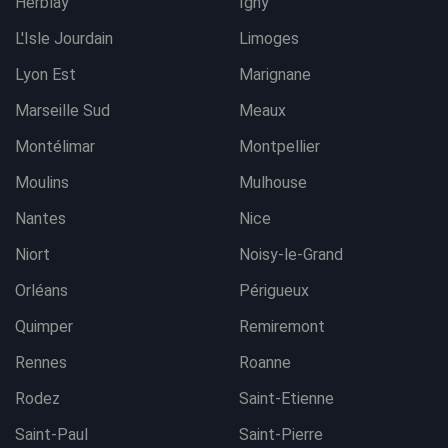
Herblay
Igny
L'Isle Jourdain
Limoges
Lyon Est
Marignane
Marseille Sud
Meaux
Montélimar
Montpellier
Moulins
Mulhouse
Nantes
Nice
Niort
Noisy-le-Grand
Orléans
Périgueux
Quimper
Remiremont
Rennes
Roanne
Rodez
Saint-Etienne
Saint-Paul
Saint-Pierre