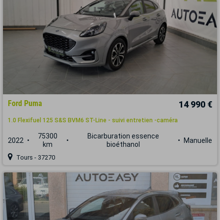
Ford Puma
14 990 €
1.0 Flexifuel 125 S&S BVM6 ST-Line - suivi entretien -caméra
75300
Bicarburation essence
2022
Manuelle
km
bioéthanol
Tours - 37270