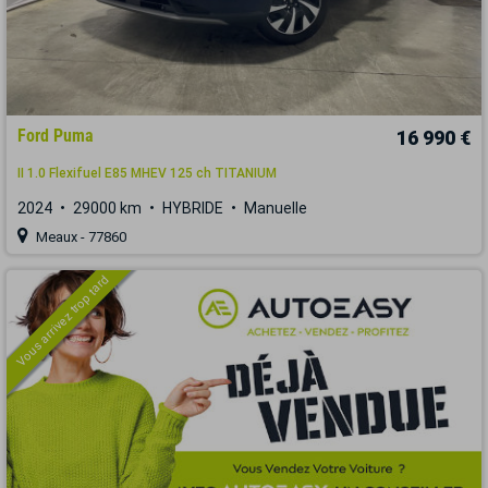
Ford Puma
16 990 €
II 1.0 Flexifuel E85 MHEV 125 ch TITANIUM
2024
29000 km
HYBRIDE
Manuelle
Meaux - 77860
Vous arrivez trop tard