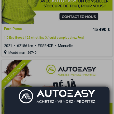
Ford Puma
15 490 €
1.0 Eco Boost 125 ch st line X/ suivi complet chez Ford
2021
62156 km
ESSENCE
Manuelle
Montélimar - 26740
Vous arrivez trop tard