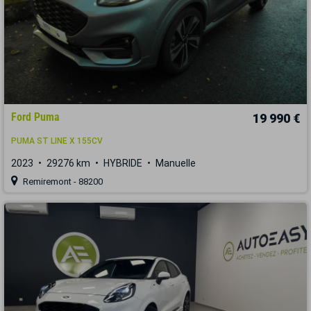
Ford Puma
19 990 €
PUMA ST LINE X 155CV
2023
29276 km
HYBRIDE
Manuelle
Remiremont - 88200