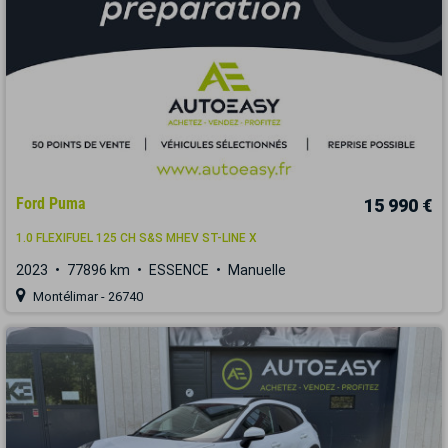
Ford Puma
15 990 €
1.0 FLEXIFUEL 125 CH S&S MHEV ST-LINE X
2023
77896 km
ESSENCE
Manuelle
Montélimar - 26740