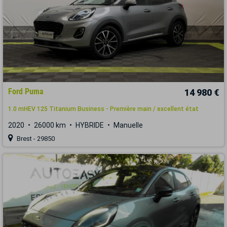
Ford Puma
14 980 €
1.0 mHEV 125 Titanium Business - Première main / excellent état
2020
26000 km
HYBRIDE
Manuelle
Brest - 29850