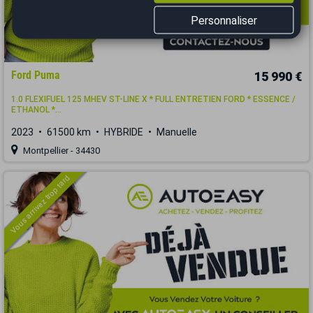
Personnaliser
Ford Puma
15 990 €
1.0 FLEXIFUEL 125 MHEV ST-LINE X * FULL ENTRETIEN FORD * ESSENCE /
ETHANOL *...
2023
61500 km
HYBRIDE
Manuelle
Montpellier - 34430
Vous arrivez trop tard