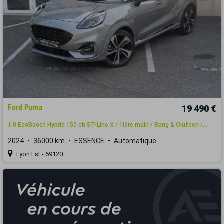
Ford Puma
19 490 €
1.0 EcoBoost Hybrid 155 ch ST-Line X / 1ière main / Bang & Olufsen /...
2024
36000 km
ESSENCE
Automatique
Lyon Est - 69120