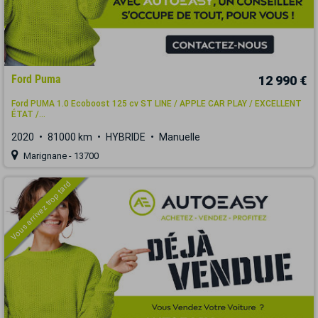
Ford Puma
12 990 €
Ford PUMA 1.0 Ecoboost 125 cv ST LINE / APPLE CAR PLAY / EXCELLENT
ÉTAT /...
2020
81000 km
HYBRIDE
Manuelle
Marignane - 13700
Vous arrivez trop tard