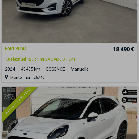
Ford Puma
18 490 €
1.0 Flexifuel 125 ch mHEV BVM6 ST Line
2024
49465 km
ESSENCE
Manuelle
Montélimar - 26740
Vous arrivez trop tard