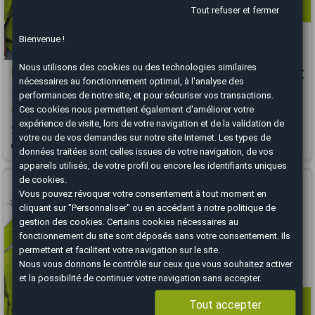
Tout refuser et fermer
Bienvenue !
Nous utilisons des cookies ou des technologies similaires
Ford Puma
16 490 €
nécessaires au fonctionnement optimal, à l'analyse des
performances de notre site, et pour sécuriser vos transactions.
1.0 Flexifuel 125 ch ST-Line Suivi 100% FORD / Siège et volant chauffant
/...
Ces cookies nous permettent également d'améliorer votre
expérience de visite, lors de votre navigation et de la validation de
2023
33853 km
ESSENCE
Manuelle
votre ou de vos demandes sur notre site Internet. Les types de
Lyon Est - 69120
données traitées sont celles issues de votre navigation, de vos
appareils utilisés, de votre profil ou encore les identifiants uniques
Vous arrivez trop tard
de cookies.
Vous pouvez révoquer votre consentement à tout moment en
cliquant sur "Personnaliser" ou en accédant à notre
politique de
gestion des cookies
. Certains cookies nécessaires au
fonctionnement du site sont déposés sans votre consentement. Ils
permettent et facilitent votre navigation sur le site.
Nous vous donnons le contrôle sur ceux que vous souhaitez activer
et la possibilité de continuer votre navigation sans accepter.
Tout accepter