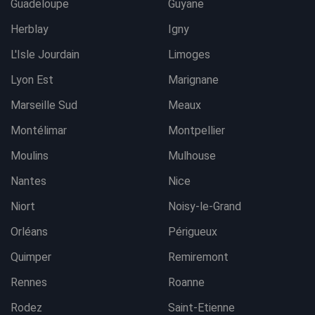
Guadeloupe
Guyane
Herblay
Igny
L'Isle Jourdain
Limoges
Lyon Est
Marignane
Marseille Sud
Meaux
Montélimar
Montpellier
Moulins
Mulhouse
Nantes
Nice
Niort
Noisy-le-Grand
Orléans
Périgueux
Quimper
Remiremont
Rennes
Roanne
Rodez
Saint-Etienne