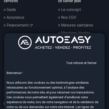
Services
En savoir plus
Guide
Le concept
Assurance
Nos CGV
Financement
Mesures sanitaires
Mentions légales
Données personnelles
Nous suivre
Tout refuser et fermer
Bienvenue !
4.7
Nous utilisons des cookies ou des technologies similaires
nécessaires au fonctionnement optimal, à l'analyse des
8590 avis Google
performances de notre site, et pour sécuriser vos transactions.
Ces cookies nous permettent également d'améliorer votre
expérience de visite, lors de votre navigation et de la validation de
Nos 67 agences à votre service dans toute la France
votre ou de vos demandes sur notre site Internet. Les types de