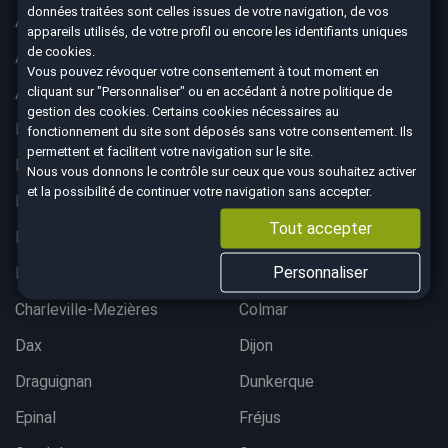
données traitées sont celles issues de votre navigation, de vos
Aix-en-Provence
Ajaccio
appareils utilisés, de votre profil ou encore les identifiants uniques
de cookies.
Albertville
Anglet
Vous pouvez révoquer votre consentement à tout moment en
cliquant sur "Personnaliser" ou en accédant à notre
politique de
Angoulême
Aurillac
gestion des cookies
. Certains cookies nécessaires au
Belfort
Bergerac
fonctionnement du site sont déposés sans votre consentement. Ils
permettent et facilitent votre navigation sur le site.
Besançon
Bordeaux lac
Nous vous donnons le contrôle sur ceux que vous souhaitez activer
et la possibilité de continuer votre navigation sans accepter.
Bordeaux Mérignac
Bougival
Tout accepter
Bourgoin-Jallieu
Brest
Personnaliser
Brive-La-Gaillarde
Chalon-sur-Saône
Charleville-Mezières
Colmar
Dax
Dijon
Draguignan
Dunkerque
Epinal
Fréjus