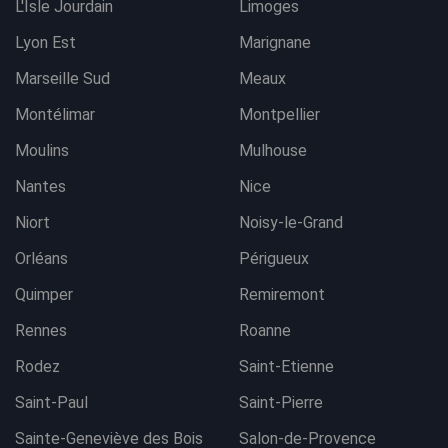
L'Isle Jourdain
Limoges
Lyon Est
Marignane
Marseille Sud
Meaux
Montélimar
Montpellier
Moulins
Mulhouse
Nantes
Nice
Niort
Noisy-le-Grand
Orléans
Périgueux
Quimper
Remiremont
Rennes
Roanne
Rodez
Saint-Etienne
Saint-Paul
Saint-Pierre
Sainte-Geneviève des Bois
Salon-de-Provence