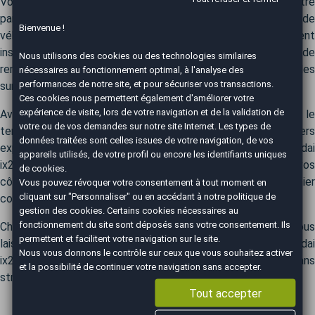
Vous recherchez une Hyundai ix20 ? AutoEasy est votre
partenaire automobile sur mesure. Découvrez notre panel de
Bienvenue !
véhicules Hyundai ix20, des occasions méticuleusement
inspectées aux modèles neufs 0 km dernier cri. Bénéficiez de
Nous utilisons des cookies ou des technologies similaires
remises jusqu'à 30 % et faites des économies substantielles
nécessaires au fonctionnement optimal, à l'analyse des
performances de notre site, et pour sécuriser vos transactions.
sur votre prochain véhicule.
Ces cookies nous permettent également d'améliorer votre
expérience de visite, lors de votre navigation et de la validation de
Avec notre réseau de près de 50 agences réparties sur tout le
votre ou de vos demandes sur notre site Internet. Les types de
territoire, nous sommes toujours à proximité. Nos conseillers
données traitées sont celles issues de votre navigation, de vos
experts vous aideront à trouver précisément le modèle Hyundai
appareils utilisés, de votre profil ou encore les identifiants uniques
ix20 qui correspond à vos besoins. Notre équipe sera à vos
de cookies.
côtés tout au long de votre démarche d'achat, du premier
Vous pouvez révoquer votre consentement à tout moment en
cliquant sur "Personnaliser" ou en accédant à notre
politique de
conseil jusqu'à la finalisation.
gestion des cookies
. Certains cookies nécessaires au
fonctionnement du site sont déposés sans votre consentement. Ils
Chez AutoEasy, nous traitons l'intégralité des formalités, vous
permettent et facilitent votre navigation sur le site.
laissant vous concentrer sur le plaisir de votre nouvelle Hyundai
Nous vous donnons le contrôle sur ceux que vous souhaitez activer
ix20. L'achat d'un véhicule devient une expérience fluide et sans
et la possibilité de continuer votre navigation sans accepter.
stress. Optez pour la tranquillité avec AutoEasy.
Tout accepter
Cherchez-vous à revendre votre Hyundai ix20 ?