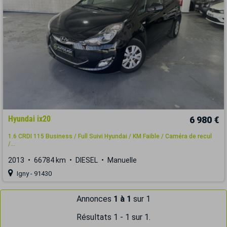
Hyundai ix20
6 980 €
1.6 CRDI 115 Business / Full Suivi Hyundai / KM Faible / Caméra de recul
/...
2013
66784 km
DIESEL
Manuelle
Igny - 91430
Annonces
1 à 1
sur 1
Résultats 1 - 1 sur 1.