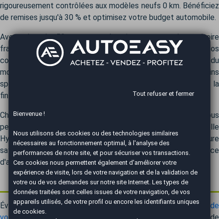
rigoureusement contrôlées aux modèles neufs 0 km. Bénéficiez
de remises jusqu'à 30 % et optimisez votre budget automobile.
Avec plus de 50 agences réparties sur tout le territoire
français, nous sommes toujours à proximité de chez vous. Nos
conseillers experts vous accompagneront dans le choix du
modèle Hyundai ix55 le plus en adéquation avec vos besoins
spécifiques. Il vous accompagnera ensuite du début jusqu'à la
Tout refuser et fermer
fin de votre projet d'achat.
Bienvenue !
Chez AutoEasy, nous gérons l'ensemble des formalités, vous
permettant de vous concentrer sur le plaisir de votre nouvelle
Nous utilisons des cookies ou des technologies similaires
Hyundai ix55. L'achat automobile devient un moment de pure
nécessaires au fonctionnement optimal, à l'analyse des
satisfaction. Faites confiance à AutoEasy pour une expérience
performances de notre site, et pour sécuriser vos transactions.
d'achat en toute tranquillité.
Ces cookies nous permettent également d'améliorer votre
expérience de visite, lors de votre navigation et de la validation de
Cherchez-vous à revendre votre Hyundai ix55 ?
votre ou de vos demandes sur notre site Internet. Les types de
données traitées sont celles issues de votre navigation, de vos
appareils utilisés, de votre profil ou encore les identifiants uniques
Évaluation gratuite et immédiate de la valeur de
reprise d
de cookies.
votre Hyundai ix55
par AutoEasy. Notre équipe vous guide