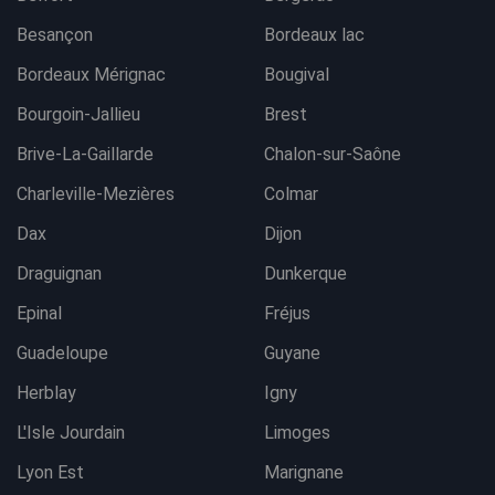
Besançon
Bordeaux lac
Bordeaux Mérignac
Bougival
Bourgoin-Jallieu
Brest
Brive-La-Gaillarde
Chalon-sur-Saône
Charleville-Mezières
Colmar
Dax
Dijon
Draguignan
Dunkerque
Epinal
Fréjus
Guadeloupe
Guyane
Herblay
Igny
L'Isle Jourdain
Limoges
Lyon Est
Marignane