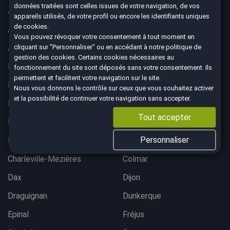
données traitées sont celles issues de votre navigation, de vos
Aix-en-Provence
Ajaccio
appareils utilisés, de votre profil ou encore les identifiants uniques
de cookies.
Albertville
Anglet
Vous pouvez révoquer votre consentement à tout moment en
cliquant sur "Personnaliser" ou en accédant à notre
politique de
Angoulême
Aurillac
gestion des cookies
. Certains cookies nécessaires au
Belfort
Bergerac
fonctionnement du site sont déposés sans votre consentement. Ils
permettent et facilitent votre navigation sur le site.
Besançon
Bordeaux lac
Nous vous donnons le contrôle sur ceux que vous souhaitez activer
et la possibilité de continuer votre navigation sans accepter.
Bordeaux Mérignac
Bougival
Tout accepter
Bourgoin-Jallieu
Brest
Personnaliser
Brive-La-Gaillarde
Chalon-sur-Saône
Charleville-Mezières
Colmar
Dax
Dijon
Draguignan
Dunkerque
Epinal
Fréjus