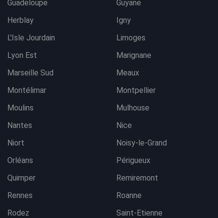
Guadeloupe
Guyane
Herblay
Igny
L'Isle Jourdain
Limoges
Lyon Est
Marignane
Marseille Sud
Meaux
Montélimar
Montpellier
Moulins
Mulhouse
Nantes
Nice
Niort
Noisy-le-Grand
Orléans
Périgueux
Quimper
Remiremont
Rennes
Roanne
Rodez
Saint-Etienne