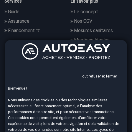
Services
En savoir plus
Guide
Le concept
Assurance
Nos CGV
Financement
Mesures sanitaires
Mentions légales
Données personnelles
Nous suivre
Tout refuser et fermer
Bienvenue !
4.7
Nous utilisons des cookies ou des technologies similaires
nécessaires au fonctionnement optimal, à l'analyse des
8590 avis Google
performances de notre site, et pour sécuriser vos transactions.
Ces cookies nous permettent également d'améliorer votre
expérience de visite, lors de votre navigation et de la validation de
Nos 67 agences à votre service dans toute la France
votre ou de vos demandes sur notre site Internet. Les types de