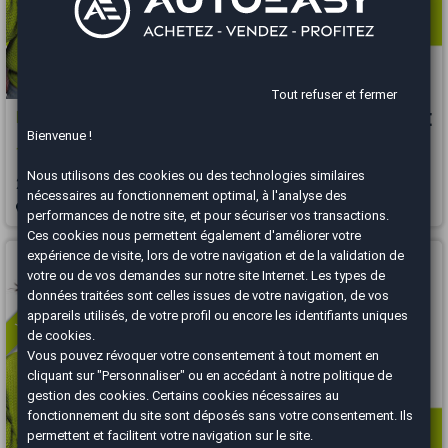
Tout refuser et fermer
Hyundai Tucson
18 545 €
Bienvenue !
1.6 T-GDI / 230 CH / BUSINESS
Nous utilisons des cookies ou des technologies similaires
2022
111770 km
HYBRIDE
Automatique
nécessaires au fonctionnement optimal, à l'analyse des
Bourgoin-Jallieu - 38300
performances de notre site, et pour sécuriser vos transactions.
Ces cookies nous permettent également d'améliorer votre
Vous arrivez trop tard
expérience de visite, lors de votre navigation et de la validation de
votre ou de vos demandes sur notre site Internet. Les types de
données traitées sont celles issues de votre navigation, de vos
appareils utilisés, de votre profil ou encore les identifiants uniques
de cookies.
Vous pouvez révoquer votre consentement à tout moment en
cliquant sur "Personnaliser" ou en accédant à notre
politique de
gestion des cookies
. Certains cookies nécessaires au
fonctionnement du site sont déposés sans votre consentement. Ils
permettent et facilitent votre navigation sur le site.