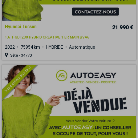
Hyundai Tucson
21 990 €
1.6 T-GDI 230 HYBRID CREATIVE 1 ER MAIN BVA6
2022
75954 km
HYBRIDE
Automatique
Sète - 34770
Vous arrivez trop tard