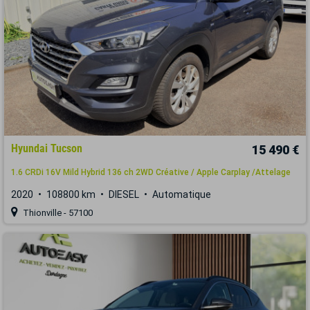
Hyundai Tucson
15 490 €
1.6 CRDi 16V Mild Hybrid 136 ch 2WD Créative / Apple Carplay /Attelage
2020
108800 km
DIESEL
Automatique
Thionville - 57100