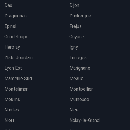
Dax
Dijon
Draguignan
Dunkerque
Epinal
Fréjus
Guadeloupe
Guyane
Herblay
Igny
L'Isle Jourdain
Limoges
Lyon Est
Marignane
Marseille Sud
Meaux
Montélimar
Montpellier
Moulins
Mulhouse
Nantes
Nice
Niort
Noisy-le-Grand