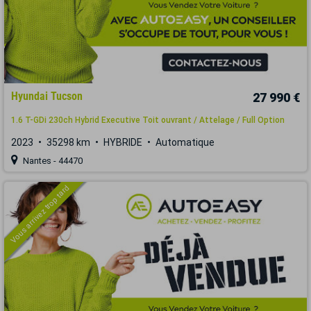
Hyundai Tucson
27 990 €
1.6 T-GDi 230ch Hybrid Executive Toit ouvrant / Attelage / Full Option
2023
35298 km
HYBRIDE
Automatique
Nantes - 44470
Vous arrivez trop tard