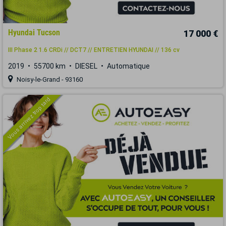
Hyundai Tucson
17 000 €
III Phase 2 1.6 CRDi // DCT7 // ENTRETIEN HYUNDAI // 136 cv
2019
55700 km
DIESEL
Automatique
Noisy-le-Grand - 93160
Vous arrivez trop tard