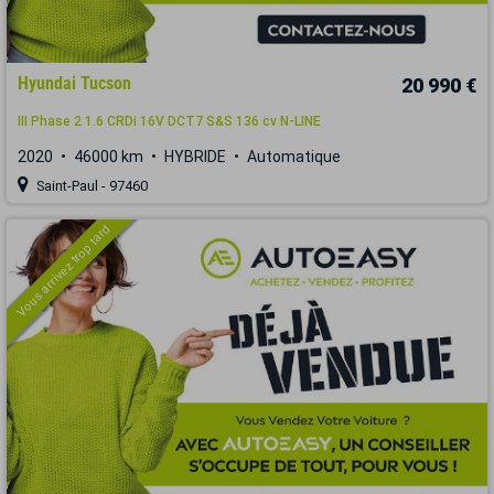
Hyundai Tucson
20 990 €
III Phase 2 1.6 CRDi 16V DCT7 S&S 136 cv N-LINE
2020
46000 km
HYBRIDE
Automatique
Saint-Paul - 97460
Vous arrivez trop tard