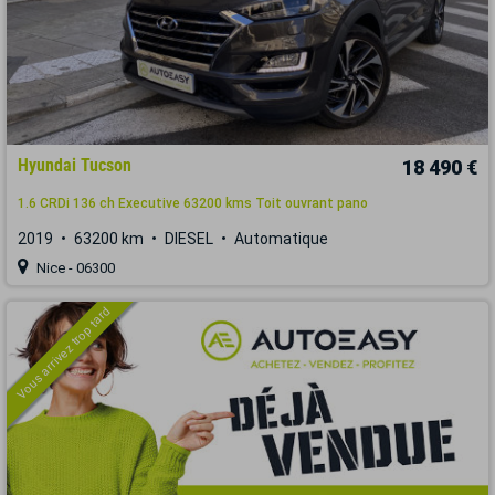
Hyundai Tucson
18 490 €
1.6 CRDi 136 ch Executive 63200 kms Toit ouvrant pano
2019
63200 km
DIESEL
Automatique
Nice - 06300
Vous arrivez trop tard