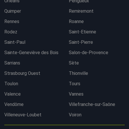
Orléans
Périgueux
Quimper
Remiremont
Rennes
Roanne
Rodez
Saint-Etienne
Saint-Paul
Saint-Pierre
Sainte-Geneviève des Bois
Salon-de-Provence
Sarrians
Sète
Strasbourg Ouest
Thionville
Toulon
Tours
Valence
Vannes
Vendôme
Villefranche-sur-Saône
Villeneuve-Loubet
Voiron