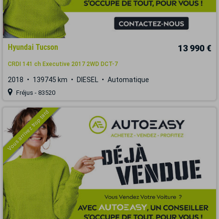
Hyundai Tucson
13 990 €
CRDI 141 ch Executive 2017 2WD DCT-7
2018
139745 km
DIESEL
Automatique
Fréjus - 83520
Vous arrivez trop tard