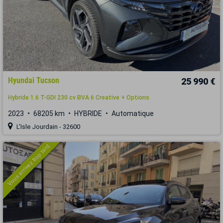
Hyundai Tucson
25 990 €
Hybride 1.6 T-GDI 230 cv BVA 6 Creative + Options
2023
68205 km
HYBRIDE
Automatique
L'Isle Jourdain - 32600
Vous arrivez trop tard