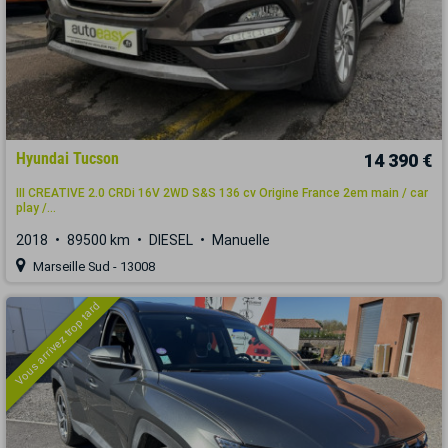
Hyundai Tucson
14 390 €
III CREATIVE 2.0 CRDi 16V 2WD S&S 136 cv Origine France 2em main / car
play /...
2018
89500 km
DIESEL
Manuelle
Marseille Sud - 13008
Vous arrivez trop tard