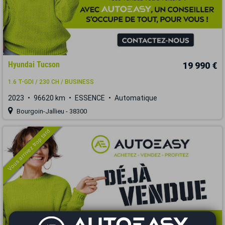
Hyundai Tucson
19 990 €
1.6 T-GDI / 230 CH / BUSINESS
2023
96620 km
ESSENCE
Automatique
Bourgoin-Jallieu - 38300
Vous arrivez trop tard