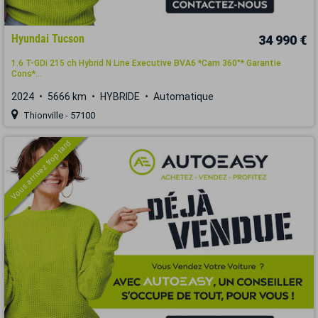
Hyundai Tucson
34 990 €
1.6 T-GDi 215 ch Hybrid N Line Executive BVA6 *Cam 360°* Garantie
Cons*...
2024
5666 km
HYBRIDE
Automatique
Thionville - 57100
Vous arrivez trop tard