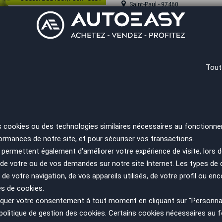
Saint-Paul - 97460
 trop tard
Kia RIO
IV Phase 2 1.2 i-CVVT 16V IS
Tout
distribution
Année
Kilométrage
2021
83150 km
Guyane - 97354
s cookies ou des technologies similaires nécessaires au fonctionne
ormances de notre site, et pour sécuriser vos transactions.
 trop tard
permettent également d'améliorer votre expérience de visite, lors d
Kia RIO
n de votre ou de vos demandes sur notre site Internet. Les types de
IV 1.2 i-CVVT 16V 84 cv // P
 de votre navigation, de vos appareils utilisés, de votre profil ou enc
es de cookies.
Année
Kilométrage
uer votre consentement à tout moment en cliquant sur "Personnal
2020
70000 km
politique de gestion des cookies
. Certains cookies nécessaires au
Guyane - 97354