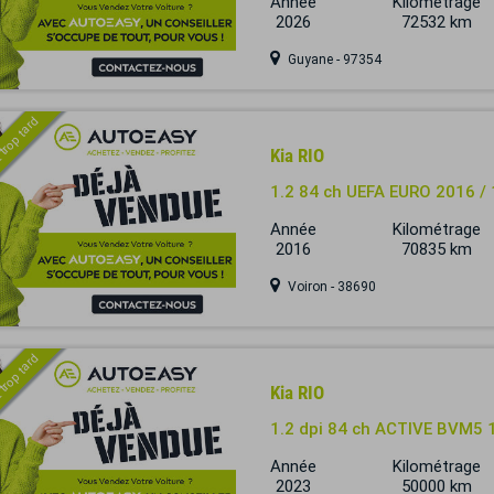
Année
Kilométrage
2026
72532 km
Guyane - 97354
 trop tard
Kia RIO
1.2 84 ch UEFA EURO 2016 / 
Année
Kilométrage
2016
70835 km
Voiron - 38690
 trop tard
Kia RIO
1.2 dpi 84 ch ACTIVE BVM5 
Année
Kilométrage
2023
50000 km