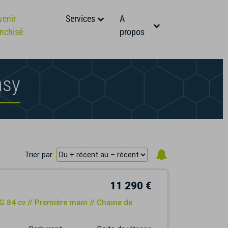
venir
Services
A
anchisé
propos
asy
Trier par
11 290 €
 84 cv // Première main // Chaine de