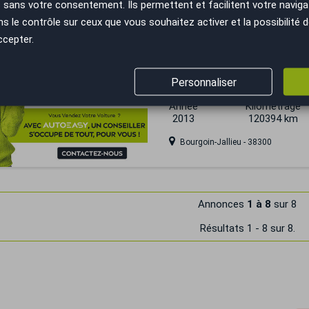
sans votre consentement. Ils permettent et facilitent votre navigati
le contrôle sur ceux que vous souhaitez activer et la possibilité d
ccepter.
 trop tard
Kia RIO
Personnaliser
1.2 / 85 CH / EDITION CLIM
Année
Kilométrage
2013
120394 km
Bourgoin-Jallieu - 38300
Annonces
1 à 8
sur 8
Résultats 1 - 8 sur 8.