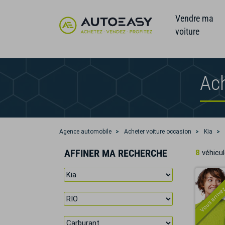
Vendre ma
voiture
Ach
Agence automobile
Acheter voiture occasion
Kia
AFFINER MA RECHERCHE
8
véhicul
Vous arrivez