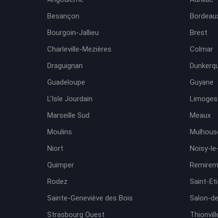
Besançon
Bordeaux
Bourgoin-Jallieu
Brest
Charleville-Mezières
Colmar
Draguignan
Dunkerq
Guadeloupe
Guyane
L'Isle Jourdain
Limoges
Marseille Sud
Meaux
Moulins
Mulhous
Niort
Noisy-le
Quimper
Remirem
Rodez
Saint-Et
Sainte-Geneviève des Bois
Salon-d
Strasbourg Ouest
Thionvill