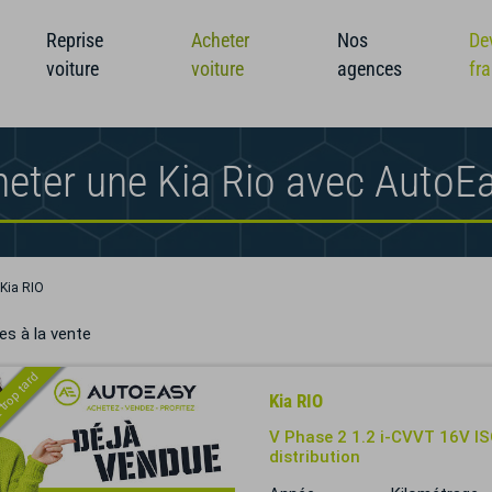
Reprise
Acheter
Nos
De
voiture
voiture
agences
fr
eter une Kia Rio avec AutoE
Kia RIO
es à la vente
 trop tard
Kia RIO
V Phase 2 1.2 i-CVVT 16V ISG
distribution