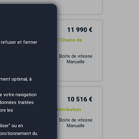
11 990 €
G 84 cv // Première main // Chaine de
 refuser et fermer
Carburant
Boite de vitesse
ESSENCE
Manuelle
ment optimal, à
e votre navigation
10 516 €
 données traitées
remière main // Chaine de distribution
ore les
Carburant
Boite de vitesse
iser" ou en
ESSENCE
Manuelle
 fonctionnement du