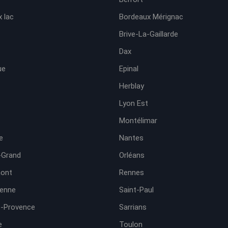
 lac
Bordeaux Mérignac
Brive-La-Gaillarde
Dax
ue
Epinal
Herblay
Lyon Est
Montélimar
e
Nantes
-Grand
Orléans
ont
Rennes
ienne
Saint-Paul
e-Provence
Sarrians
e
Toulon