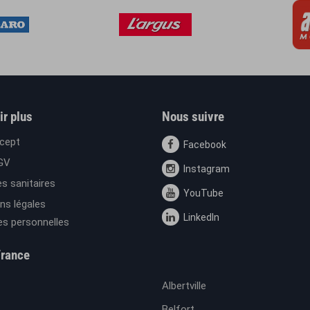
ir plus
Nous suivre
cept
Facebook
GV
Instagram
s sanitaires
YouTube
ns légales
LinkedIn
s personnelles
France
Albertville
Belfort