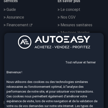
Services
En savoir plus
Guide
Le concept
Assurance
Nos CGV
Financement
Mesures sanitaires
Mentions légales
Données personnelles
Nous suivre
Tout refuser et fermer
Bienvenue !
4.7
Nous utilisons des cookies ou des technologies similaires
nécessaires au fonctionnement optimal, à l'analyse des
8763 avis Google
performances de notre site, et pour sécuriser vos transactions.
Ces cookies nous permettent également d'améliorer votre
expérience de visite, lors de votre navigation et de la validation de
Nos 67 agences à votre service dans toute la France
votre ou de vos demandes sur notre site Internet. Les types de