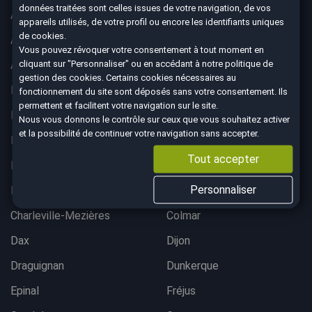
données traitées sont celles issues de votre navigation, de vos
Aix-en-Provence
Ajaccio
appareils utilisés, de votre profil ou encore les identifiants uniques
de cookies.
Albertville
Anglet
Vous pouvez révoquer votre consentement à tout moment en
cliquant sur "Personnaliser" ou en accédant à notre
politique de
Angoulême
Aurillac
gestion des cookies
. Certains cookies nécessaires au
Belfort
Bergerac
fonctionnement du site sont déposés sans votre consentement. Ils
permettent et facilitent votre navigation sur le site.
Besançon
Bordeaux lac
Nous vous donnons le contrôle sur ceux que vous souhaitez activer
et la possibilité de continuer votre navigation sans accepter.
Bordeaux Mérignac
Bougival
Tout accepter
Bourgoin-Jallieu
Brest
Personnaliser
Brive-La-Gaillarde
Chalon-sur-Saône
Charleville-Mezières
Colmar
Dax
Dijon
Draguignan
Dunkerque
Epinal
Fréjus