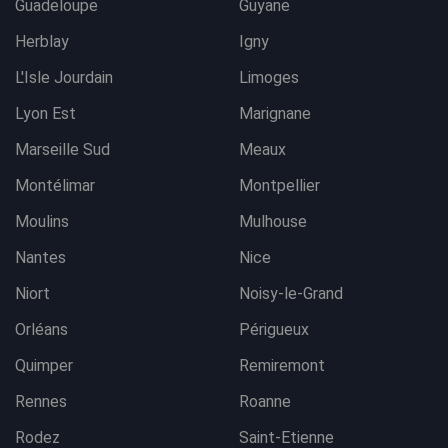
Guadeloupe
Guyane
Herblay
Igny
L'Isle Jourdain
Limoges
Lyon Est
Marignane
Marseille Sud
Meaux
Montélimar
Montpellier
Moulins
Mulhouse
Nantes
Nice
Niort
Noisy-le-Grand
Orléans
Périgueux
Quimper
Remiremont
Rennes
Roanne
Rodez
Saint-Etienne