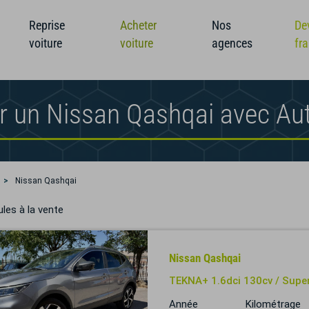
Reprise
Acheter
Nos
De
voiture
voiture
agences
fr
r un Nissan Qashqai avec Au
Nissan Qashqai
les à la vente
Nissan Qashqai
TEKNA+ 1.6dci 130cv / Super 
Année
Kilométrage