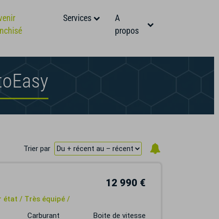
venir
Services
A
anchisé
propos
toEasy
Trier par
12 990 €
état / Très équipé /
Carburant
Boite de vitesse