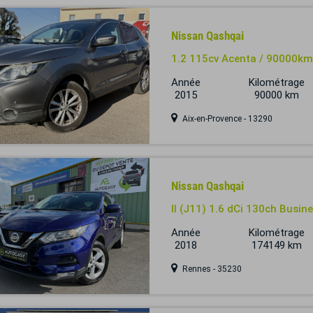
Nissan Qashqai
1.2 115cv Acenta / 90000km 
Année
Kilométrage
2015
90000 km
Aix-en-Provence - 13290
Nissan Qashqai
II (J11) 1.6 dCi 130ch Busine
Année
Kilométrage
2018
174149 km
Rennes - 35230