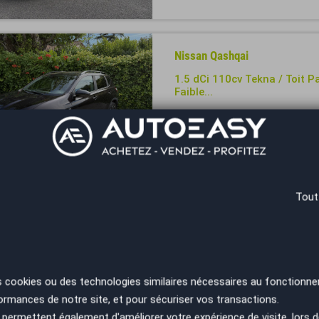
Nissan Qashqai
1.5 dCi 110cv Tekna / Toit 
Faible...
Année
Kilométrage
2013
42000 km
Sarrians - 84260
Tout
Nissan Qashqai
1.6 dCi 130 ch Xtronic N-Co
Année
Kilométrage
2017
170000 km
s cookies ou des technologies similaires nécessaires au fonctionne
ormances de notre site, et pour sécuriser vos transactions.
Villefranche-sur-Saône - 69400
permettent également d'améliorer votre expérience de visite, lors d