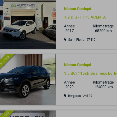
Nissan Qashqai
1.2 DIG-T 115 ACENTA
Année
Kilométrage
2017
68200 km
Saint-Pierre - 97410
 trop tard
Nissan Qashqai
1.5 dCi 115ch Business Edit
Année
Kilométrage
2020
124000 km
Bergerac - 24100