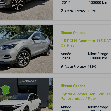
2017
138000 km
Aix-en-Provence - 13290
Nissan Qashqai
1.5 DCI N-Connecta 115 DCT 
CarPlay
Année
Kilométrage
2020
178000 km
Aix-en-Provence - 13290
Nissan Qashqai
Hybrid e-Power Gen3 205 Te
Panoramique / Pack...
Année
Kilométrage