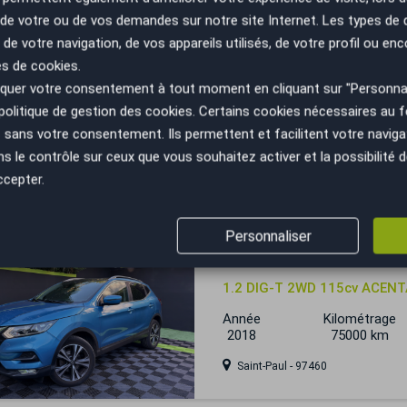
n de votre ou de vos demandes sur notre site Internet. Les types de
 de votre navigation, de vos appareils utilisés, de votre profil ou enc
Nissan Qashqai
es de cookies.
uer votre consentement à tout moment en cliquant sur "Personnal
1.6 DCI 130 CH X TRONIC T
politique de gestion des cookies
. Certains cookies nécessaires au
Année
Kilométrage
sans votre consentement. Ils permettent et facilitent votre navigati
2016
48200 km
le contrôle sur ceux que vous souhaitez activer et la possibilité d
Nice - 06300
ccepter.
Personnaliser
Nissan Qashqai
1.2 DIG-T 2WD 115cv ACENT
Année
Kilométrage
2018
75000 km
Saint-Paul - 97460