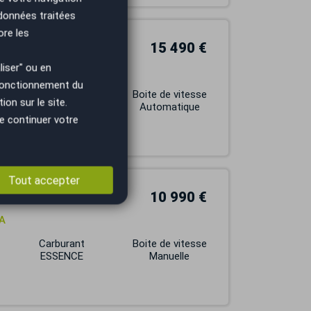
 données traitées
ore les
15 490 €
iser" ou en
EKNA 48000 KMS
 fonctionnement du
Carburant
Boite de vitesse
on sur le site.
DIESEL
Automatique
e continuer votre
Tout accepter
10 990 €
A
Carburant
Boite de vitesse
ESSENCE
Manuelle