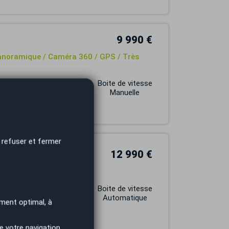
9 990 €
Panoramique / Caméra 360 / GPS / Très
Carburant
Boite de vitesse
DIESEL
Manuelle
 refuser et fermer
12 990 €
nnecta
Carburant
Boite de vitesse
DIESEL
Automatique
ment optimal, à
e votre navigation