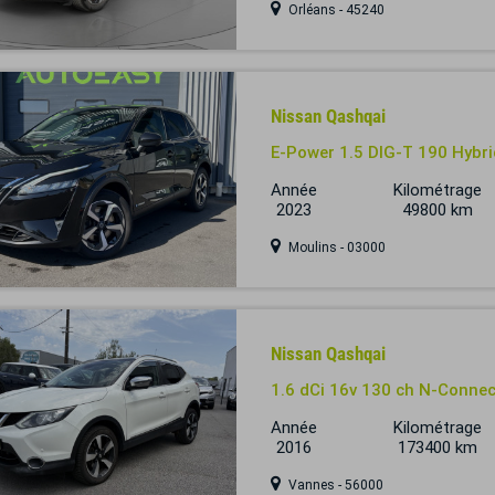
Orléans - 45240
Nissan Qashqai
E-Power 1.5 DIG-T 190 Hybr
Année
Kilométrage
2023
49800 km
Moulins - 03000
Nissan Qashqai
1.6 dCi 16v 130 ch N-Conne
Année
Kilométrage
2016
173400 km
Vannes - 56000