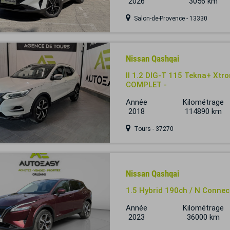
2026
3056 km
Salon-de-Provence - 13330
Nissan Qashqai
II 1.2 DIG-T 115 Tekna+ Xt
COMPLET -
Année
Kilométrage
2018
114890 km
Tours - 37270
Nissan Qashqai
1.5 Hybrid 190ch / N Connec
Année
Kilométrage
2023
36000 km