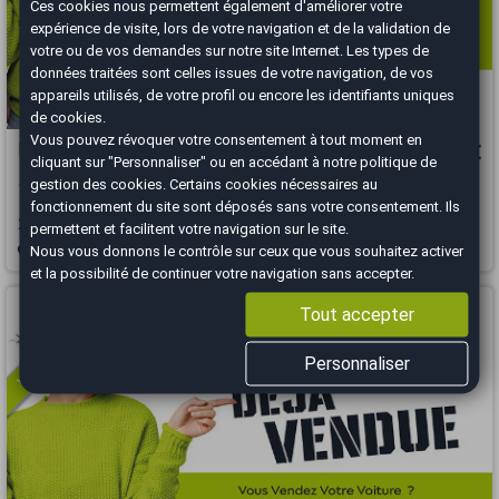
Ces cookies nous permettent également d'améliorer votre
expérience de visite, lors de votre navigation et de la validation de
votre ou de vos demandes sur notre site Internet. Les types de
données traitées sont celles issues de votre navigation, de vos
appareils utilisés, de votre profil ou encore les identifiants uniques
de cookies.
Vous pouvez révoquer votre consentement à tout moment en
Peugeot 207
5 490 €
cliquant sur "Personnaliser" ou en accédant à notre
politique de
gestion des cookies
. Certains cookies nécessaires au
1.4 HDI 68Ch Trendy
fonctionnement du site sont déposés sans votre consentement. Ils
2007
179033 km
DIESEL
Manuelle
permettent et facilitent votre navigation sur le site.
Nous vous donnons le contrôle sur ceux que vous souhaitez activer
Voiron - 38690
et la possibilité de continuer votre navigation sans accepter.
Vous arrivez trop tard
Tout accepter
Personnaliser