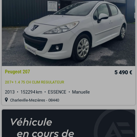
Peugeot 207
5 490 €
207+ 1.4 75 CH CLIM REGULATEUR
2013
152294 km
ESSENCE
Manuelle
Charleville-Mezières - 08440