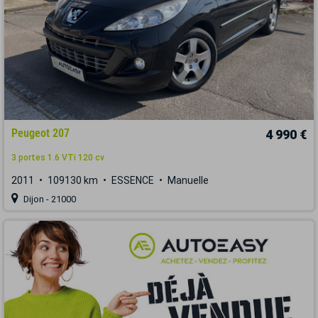
Peugeot 207
4 990 €
3 portes 1.6 VTi 120 cv
2011
109130 km
ESSENCE
Manuelle
Dijon - 21000