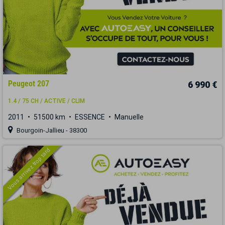
Peugeot 207
6 990 €
1.4 / 75 CH / ACTIVE / CLIM
2011
51500 km
ESSENCE
Manuelle
Bourgoin-Jallieu - 38300
Vous arrivez trop tard