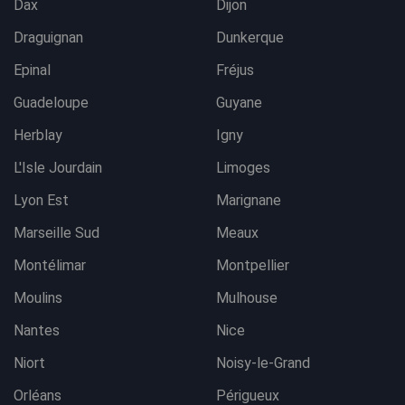
Dax
Dijon
Draguignan
Dunkerque
Epinal
Fréjus
Guadeloupe
Guyane
Herblay
Igny
L'Isle Jourdain
Limoges
Lyon Est
Marignane
Marseille Sud
Meaux
Montélimar
Montpellier
Moulins
Mulhouse
Nantes
Nice
Niort
Noisy-le-Grand
Orléans
Périgueux