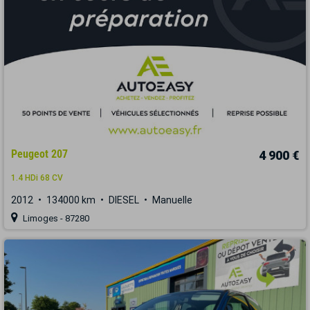
Peugeot 207
4 900 €
1.4 HDi 68 CV
2012
134000 km
DIESEL
Manuelle
Limoges - 87280