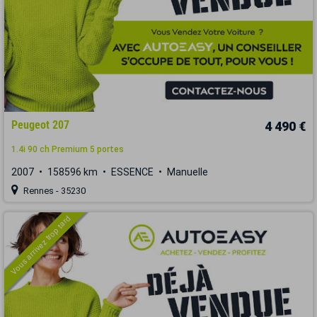
Peugeot 207
4 490 €
1.4i 90 ch Premium 5 portes
2007
158596 km
ESSENCE
Manuelle
Rennes - 35230
Vous arrivez trop tard