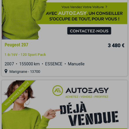
Peugeot 207
3 480 €
1.6i 16V - 120 Sport Pack
2007
155000 km
ESSENCE
Manuelle
Marignane - 13700
Vous arrivez trop tard