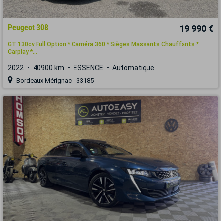
Peugeot 308
19 990 €
GT 130cv Full Option * Caméra 360 * Sièges Massants Chauffants *
Carplay *...
2022
40900 km
ESSENCE
Automatique
Bordeaux Mérignac - 33185