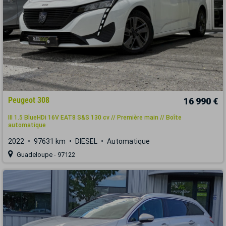
Peugeot 308
16 990 €
III 1.5 BlueHDi 16V EAT8 S&S 130 cv // Première main // Boîte
automatique
2022
97631 km
DIESEL
Automatique
Guadeloupe - 97122