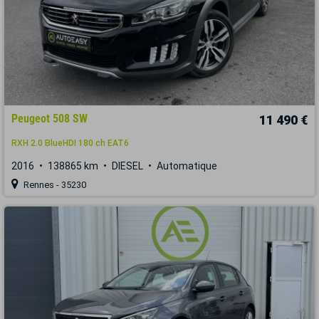
Peugeot 508 SW
11 490 €
RXH 2.0 BlueHDI 180 ch EAT6
2016
138865 km
DIESEL
Automatique
Rennes - 35230