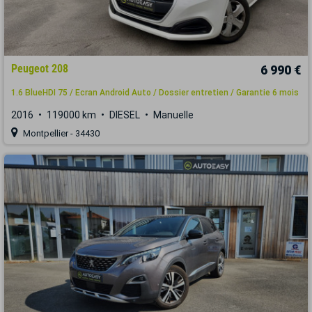
Peugeot 208
6 990 €
1.6 BlueHDI 75 / Ecran Android Auto / Dossier entretien / Garantie 6 mois
2016
119000 km
DIESEL
Manuelle
Montpellier - 34430