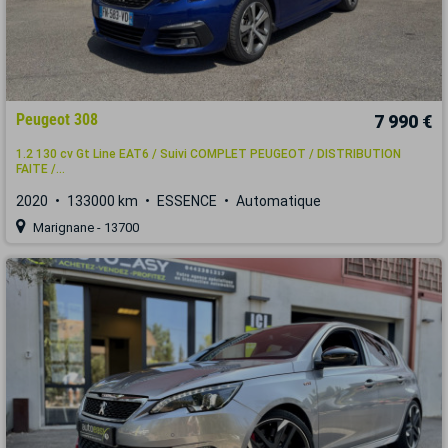
Peugeot 308
7 990 €
1.2 130 cv Gt Line EAT6 / Suivi COMPLET PEUGEOT / DISTRIBUTION
FAITE /...
2020
133000 km
ESSENCE
Automatique
Marignane - 13700