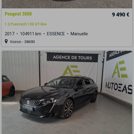
Peugeot 3008
9 490 €
1.2 Puretech 130 GT-line
2017
104911 km
ESSENCE
Manuelle
Voiron - 38690