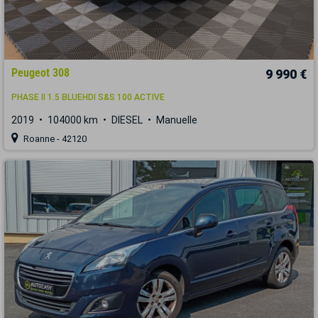
Peugeot 308
9 990 €
PHASE II 1.5 BLUEHDI S&S 100 ACTIVE
2019
104000 km
DIESEL
Manuelle
Roanne - 42120