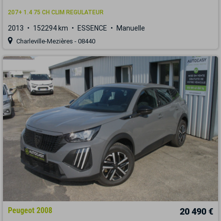
207+ 1.4 75 CH CLIM REGULATEUR
2013
152294 km
ESSENCE
Manuelle
Charleville-Mezières - 08440
Peugeot 2008
20 490 €