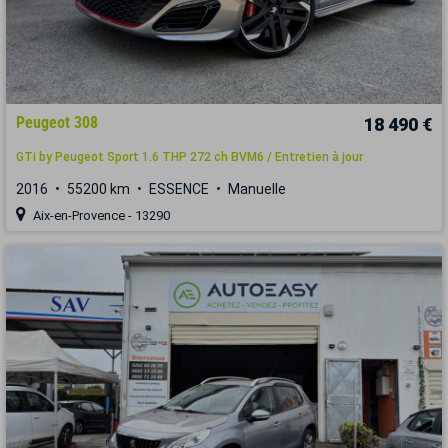
Peugeot 308
18 490 €
GTi by Peugeot Sport 1.6 THP 272 ch BVM6 / Entretien à jour
2016
55200 km
ESSENCE
Manuelle
Aix-en-Provence - 13290