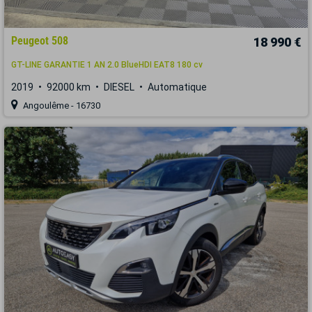
Peugeot 508
18 990 €
GT-LINE GARANTIE 1 AN 2.0 BlueHDI EAT8 180 cv
2019
92000 km
DIESEL
Automatique
Angoulême - 16730