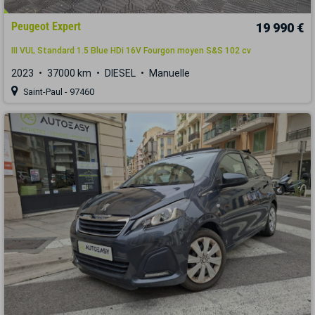
Peugeot Expert
19 990 €
III VUL Standard 1.5 Blue HDi 16V Fourgon moyen S&S 102 cv
2023
37000 km
DIESEL
Manuelle
Saint-Paul - 97460