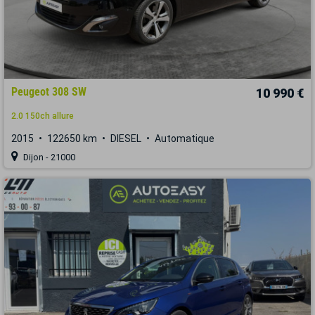
Peugeot 308 SW
10 990 €
2.0 150ch allure
2015
122650 km
DIESEL
Automatique
Dijon - 21000