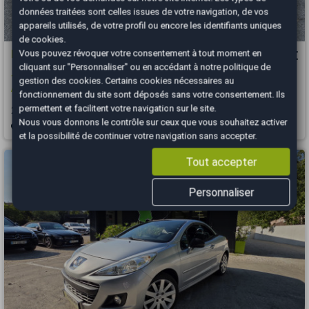
données traitées sont celles issues de votre navigation, de vos
appareils utilisés, de votre profil ou encore les identifiants uniques
de cookies.
Peugeot 2008
Vous pouvez révoquer votre consentement à tout moment en
9 990 €
cliquant sur "Personnaliser" ou en accédant à notre
politique de
1.2 100ch Allure Kit distribution remplacé / Attelage / Entretien Peugeot
gestion des cookies
. Certains cookies nécessaires au
/...
fonctionnement du site sont déposés sans votre consentement. Ils
permettent et facilitent votre navigation sur le site.
2020
74590 km
ESSENCE
Manuelle
Nous vous donnons le contrôle sur ceux que vous souhaitez activer
Nantes - 44470
et la possibilité de continuer votre navigation sans accepter.
Tout accepter
Personnaliser