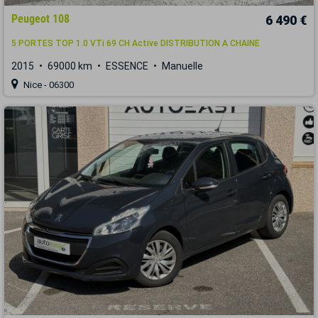
Peugeot 108
6 490 €
5 PORTES TOP 1.0 VTi 69 CH Active DISTRIBUTION A CHAINE
2015
69000 km
ESSENCE
Manuelle
Nice - 06300