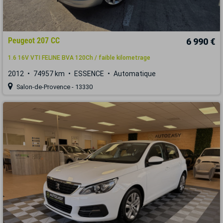
Peugeot 207 CC
6 990 €
1.6 16V VTI FELINE BVA 120Ch / faible kilometrage
2012
74957 km
ESSENCE
Automatique
Salon-de-Provence - 13330