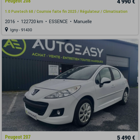
Peugeot 208
4 990 €
1.0 Puretech 68 / Courroie faite fin 2025 / Régulateur / Climatisation
2016
122720 km
ESSENCE
Manuelle
Igny - 91430
Peugeot 207
5 490 €