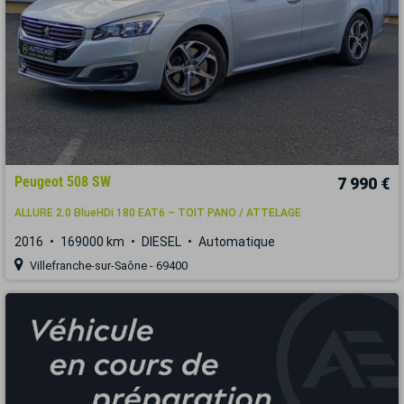
Peugeot 508 SW
7 990 €
ALLURE 2.0 BlueHDi 180 EAT6 – TOIT PANO / ATTELAGE
2016
169000 km
DIESEL
Automatique
Villefranche-sur-Saône - 69400