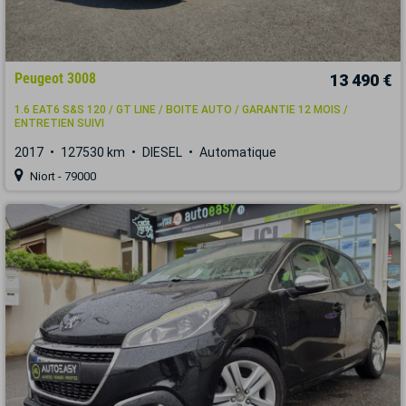
Peugeot 3008
13 490 €
1.6 EAT6 S&S 120 / GT LINE / BOITE AUTO / GARANTIE 12 MOIS /
ENTRETIEN SUIVI
2017
127530 km
DIESEL
Automatique
Niort - 79000