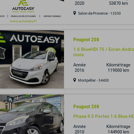
2020
53870 km
Salon-de-Provence - 13330
Peugeot 208
1.6 BlueHDI 75 / Ecran Andro
mois
Année
Kilométrage
2016
119000 km
Montpellier - 34430
Peugeot 208
Phase II 5 Portes 1.6 Blue H
Année
Kilométrage
2010
144900 km