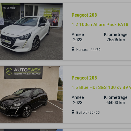
Peugeot 208
1.2 100ch Allure Pack EAT8
Année
Kilométrage
2023
75506 km
Nantes - 44470
Peugeot 208
1.5 Blue HDi S&S 100 cv BV
Année
Kilométrage
2023
65000 km
Belfort - 90400