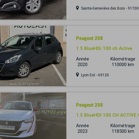
Sainte-Geneviève des Bois - 91700
Peugeot 208
1.5 BlueHDi 100 ch Active
Année
Kilométrage
2020
110000 km
Lyon Est - 69120
Peugeot 208
1.5 BlueHDI 100 CH ACTIVE 
Année
Kilométrage
2023
118500 km