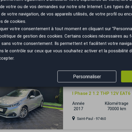
n de votre ou de vos demandes sur notre site Internet. Les types de
 de votre navigation, de vos appareils utilisés, de votre profil ou enc
Peugeot 208
es de cookies.
uer votre consentement à tout moment en cliquant sur "Personnal
Active 1.4 VTi 95 cv CHAINE
politique de gestion des cookies
. Certains cookies nécessaires au
Année
Kilométrage
sans votre consentement. Ils permettent et facilitent votre navigati
2012
67000 km
le contrôle sur ceux que vous souhaitez activer et la possibilité d
Strasbourg Ouest - 67370
ccepter.
Personnaliser
Peugeot 208
I Phase 2 1.2 THP 12V EAT6
Année
Kilométrage
2017
70000 km
Saint-Paul - 97460