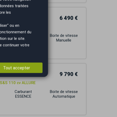
 données traitées
ore les
6 490 €
iser" ou en
 DE DISTRI 5P Bluetooth
 fonctionnement du
Carburant
Boite de vitesse
on sur le site.
ESSENCE
Manuelle
e continuer votre
Tout accepter
9 790 €
 S&S 110 cv ALLURE
Carburant
Boite de vitesse
ESSENCE
Automatique