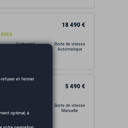
18 490 €
e-DSC6
Carburant
Boite de vitesse
HYBRIDE
Automatique
 refuser et fermer
5 490 €
 chauffants
Carburant
Boite de vitesse
ESSENCE
Manuelle
ment optimal, à
e votre navigation