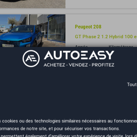
Peugeot 208
GT Phase 2 1.2 Hybrid 100 
Année
Kilométrage
2024
26500 km
Besançon - 25220
Tout
Peugeot 208
1.2 / 82 cv ALLURE / Sièges
Année
Kilométrage
2017
90999 km
s cookies ou des technologies similaires nécessaires au fonctionne
ormances de notre site, et pour sécuriser vos transactions.
Noisy-le-Grand - 93160
permettent également d'améliorer votre expérience de visite, lors d