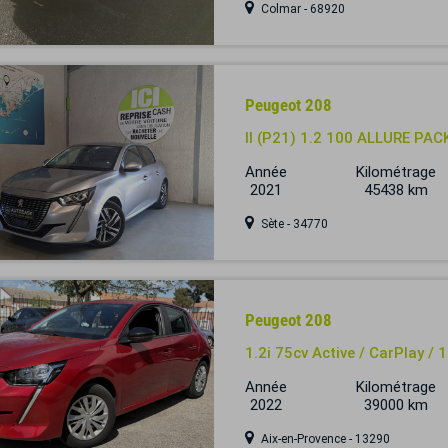
Colmar - 68920
Peugeot 208
II (P21) 1.2 100 ALLURE PA
Année
Kilométrage
2021
45438 km
Sète - 34770
Peugeot 208
1.2i 75cv Active / CarPlay /
Année
Kilométrage
2022
39000 km
Aix-en-Provence - 13290