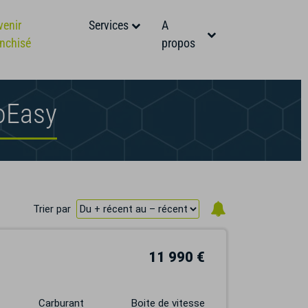
venir
Services
A
anchisé
propos
oEasy
Trier par
11 990 €
Carburant
Boite de vitesse