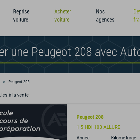
Reprise
Acheter
Nos
De
voiture
voiture
agences
fr
er une Peugeot 208 avec Aut
t
Peugeot 208
les à la vente
Peugeot 208
1.5 HDI 100 ALLURE
Année
Kilométrage