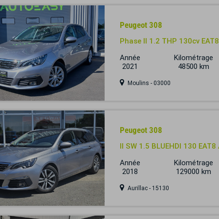
Peugeot 308
Phase II 1.2 THP 130cv EAT
Année
Kilométrage
2021
48500 km
Moulins - 03000
Peugeot 308
II SW 1.5 BLUEHDI 130 EAT
Année
Kilométrage
2018
129000 km
Aurillac - 15130