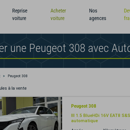
Reprise
Acheter
Nos
De
voiture
voiture
agences
fr
er une Peugeot 308 avec Aut
t
Peugeot 308
les à la vente
Peugeot 308
III 1.5 BlueHDi 16V EAT8 S&S
automatique