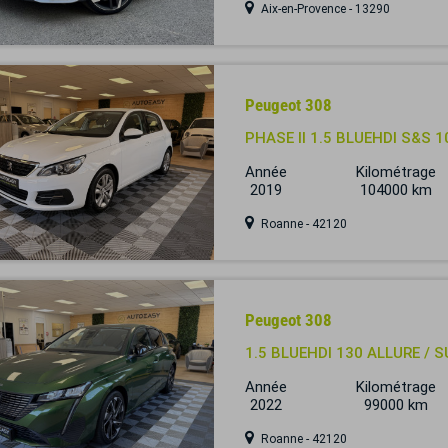
Aix-en-Provence - 13290
Peugeot 308
PHASE II 1.5 BLUEHDI S&S 1
Année
Kilométrage
2019
104000 km
Roanne - 42120
Peugeot 308
1.5 BLUEHDI 130 ALLURE / 
Année
Kilométrage
2022
99000 km
Roanne - 42120