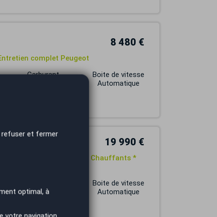
8 480 €
 Entretien complet Peugeot
Carburant
Boite de vitesse
ESSENCE
Automatique
 refuser et fermer
19 990 €
éra 360 * Sièges Massants Chauffants *
Carburant
Boite de vitesse
ment optimal, à
ESSENCE
Automatique
e votre navigation