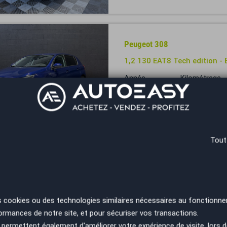
Peugeot 308
1,2 130 EAT8 Tech edition -
Année
Kilométrage
2018
102000 km
Brest - 29850
Tout
Peugeot 308
GT 130cv Full Option * Cam
Carplay *...
Année
Kilométrage
s cookies ou des technologies similaires nécessaires au fonctionne
2022
40900 km
ormances de notre site, et pour sécuriser vos transactions.
Bordeaux Mérignac - 33185
permettent également d'améliorer votre expérience de visite, lors d