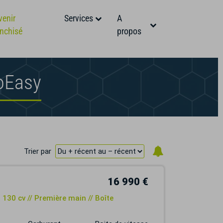
venir
Services
A
anchisé
propos
oEasy
Trier par
16 990 €
 130 cv // Première main // Boîte