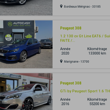
Bordeaux Mérignac - 33185
Peugeot 308
1.2 130 cv Gt Line EAT6 / 
FAITE /...
Année
Kilométrage
2020
133000 km
Marignane - 13700
Peugeot 308
GTi by Peugeot Sport 1.6 TH
Année
Kilométrage
2016
55200 km