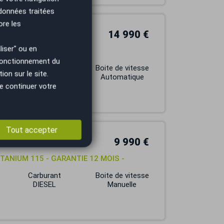
 données traitées
ore les
14 990 €
iser" ou en
URE
 fonctionnement du
Carburant
Boite de vitesse
on sur le site.
DIESEL
Automatique
e continuer votre
Tout accepter
9 990 €
 TITANIUM 115 - GARANTIE 12 MOIS -
Carburant
Boite de vitesse
DIESEL
Manuelle