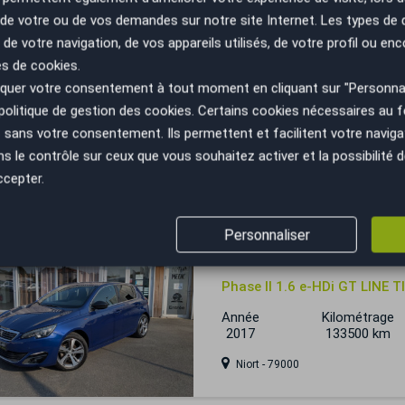
n de votre ou de vos demandes sur notre site Internet. Les types de
 de votre navigation, de vos appareils utilisés, de votre profil ou enc
Peugeot 308
es de cookies.
uer votre consentement à tout moment en cliquant sur "Personnal
1.5 BLUEHDI / 130 CH / ALL
politique de gestion des cookies
. Certains cookies nécessaires au
Année
Kilométrage
sans votre consentement. Ils permettent et facilitent votre navigati
2023
100000 km
le contrôle sur ceux que vous souhaitez activer et la possibilité d
Bourgoin-Jallieu - 38300
ccepter.
Personnaliser
Peugeot 308
Phase II 1.6 e-HDi GT LINE
Année
Kilométrage
2017
133500 km
Niort - 79000