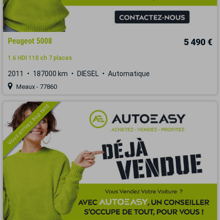
Peugeot 5008
5 490 €
1.6 HDI 110 ch 7 places
2011
187000 km
DIESEL
Automatique
Meaux - 77860
Vous arrivez trop tard