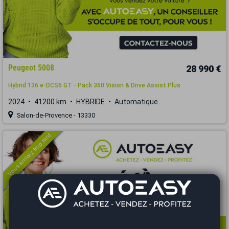
Peugeot 5008
28 990 €
Hybrid 136 e-DCS6 GT - Pack 360 Vision & Drive Assist Plus
2024
41200 km
HYBRIDE
Automatique
Salon-de-Provence - 13330
Vous arrivez trop tard