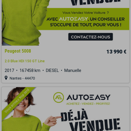
Peugeot 5008
13 990 €
2.0 Blue HDI 150 GT Line
2017
167458 km
DIESEL
Manuelle
Nantes - 44470
Vous arrivez trop tard