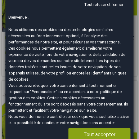
Tout refuser et fermer
Bienvenue !
Nous utilisons des cookies ou des technologies similaires
nécessaires au fonctionnement optimal, à l'analyse des
Peugeot 5008
11 000 €
performances de notre site, et pour sécuriser vos transactions.
Ces cookies nous permettent également d'améliorer votre
1.2 THP Allure Business 130 / EAT8 / Courroie de distribution neuve / 7
Places
expérience de visite, lors de votre navigation et de la validation de
votre ou de vos demandes sur notre site Internet. Les types de
2018
90000 km
ESSENCE
Automatique
données traitées sont celles issues de votre navigation, de vos
Bougival - 78380
appareils utilisés, de votre profil ou encore les identifiants uniques
de cookies.
Vous arrivez trop tard
Vous pouvez révoquer votre consentement à tout moment en
cliquant sur "Personnaliser" ou en accédant à notre
politique de
gestion des cookies
. Certains cookies nécessaires au
fonctionnement du site sont déposés sans votre consentement. Ils
permettent et facilitent votre navigation sur le site.
Nous vous donnons le contrôle sur ceux que vous souhaitez activer
et la possibilité de continuer votre navigation sans accepter.
Tout accepter