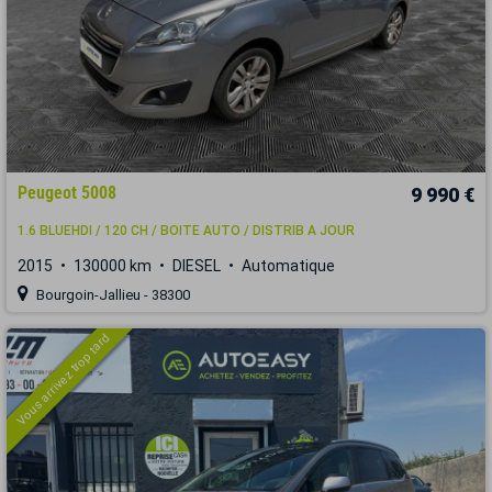
Peugeot 5008
9 990 €
1.6 BLUEHDI / 120 CH / BOITE AUTO / DISTRIB A JOUR
2015
130000 km
DIESEL
Automatique
Bourgoin-Jallieu - 38300
Vous arrivez trop tard