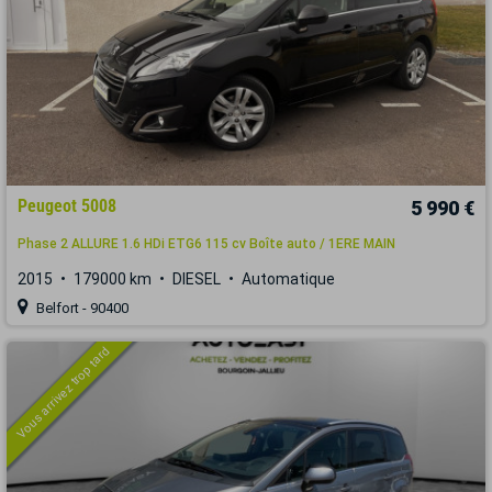
Peugeot 5008
5 990 €
Phase 2 ALLURE 1.6 HDi ETG6 115 cv Boîte auto / 1ERE MAIN
2015
179000 km
DIESEL
Automatique
Belfort - 90400
Vous arrivez trop tard