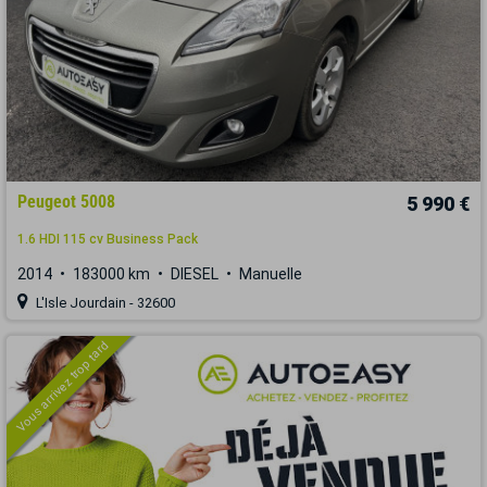
Peugeot 5008
5 990 €
1.6 HDI 115 cv Business Pack
2014
183000 km
DIESEL
Manuelle
L'Isle Jourdain - 32600
Vous arrivez trop tard