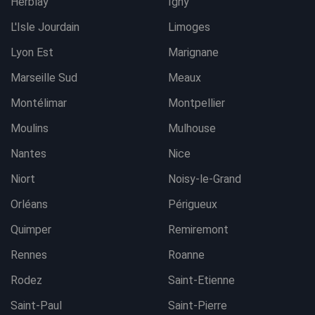
Herblay
Igny
L'Isle Jourdain
Limoges
Lyon Est
Marignane
Marseille Sud
Meaux
Montélimar
Montpellier
Moulins
Mulhouse
Nantes
Nice
Niort
Noisy-le-Grand
Orléans
Périgueux
Quimper
Remiremont
Rennes
Roanne
Rodez
Saint-Etienne
Saint-Paul
Saint-Pierre