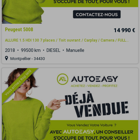
Peugeot 5008
14 990 €
ALLURE 1.5 HDI 130 7 places / Toit ouvrant / Carplay / Camera / FULL...
2018
99500 km
DIESEL
Manuelle
Montpellier - 34430
Vous arrivez trop tard