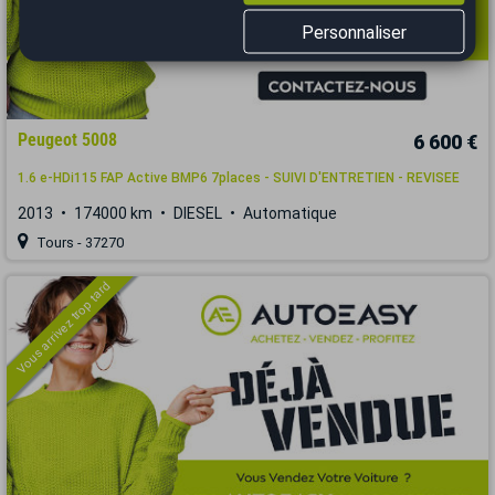
Personnaliser
Peugeot 5008
6 600 €
1.6 e-HDi115 FAP Active BMP6 7places - SUIVI D'ENTRETIEN - REVISEE
2013
174000 km
DIESEL
Automatique
Tours - 37270
Vous arrivez trop tard