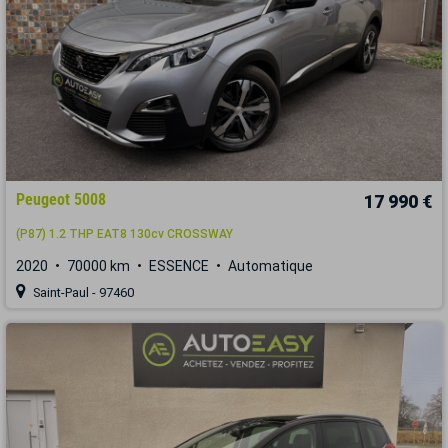
Peugeot 5008
17 990 €
(P87) 1.2 THP EAT8 130cv CROSSWAY
2020
70000 km
ESSENCE
Automatique
Saint-Paul - 97460