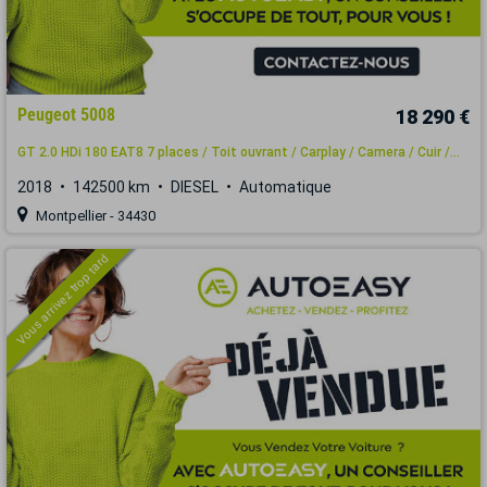
Peugeot 5008
18 290 €
GT 2.0 HDi 180 EAT8 7 places / Toit ouvrant / Carplay / Camera / Cuir /...
2018
142500 km
DIESEL
Automatique
Montpellier - 34430
Vous arrivez trop tard