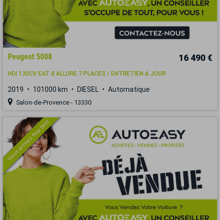
Peugeot 5008
16 490 €
HDI 130CV EAT 8 ALLURE 7 PLACES / ENTRETIEN A JOUR
2019
101000 km
DIESEL
Automatique
Salon-de-Provence - 13330
Vous arrivez trop tard