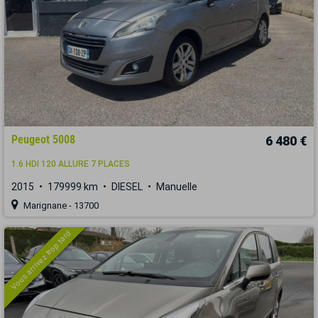
Peugeot 5008
6 480 €
1.6 HDI 120 ALLURE 7 PLACES
2015
179999 km
DIESEL
Manuelle
Marignane - 13700
Vous arrivez trop tard