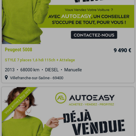
Peugeot 5008
9 490 €
STYLE 7 places 1,6 hdi 115ch + Attelage
2013
68000 km
DIESEL
Manuelle
Villefranche-sur-Saône - 69400
Vous arrivez trop tard