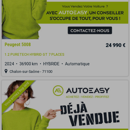
Peugeot 5008
24 990 €
1.2 PURETECH HYBRID GT 7 PLACES
2024
36900 km
HYBRIDE
Automatique
Chalon-sur-Saône - 71100
Vous arrivez trop tard