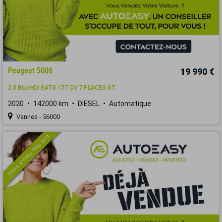
Peugeot 5008
19 990 €
2.0 BlueHDi EAT8 177 CV 7 PLACES GT
2020
142000 km
DIESEL
Automatique
Vannes - 56000
Vous arrivez trop tard